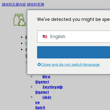
跳转到主要内容
跳转到页脚
We've detected you might be spea
English
Ev
Hakkında
Cam
Şişeler
Close and do not switch language
Şarap
Şişeleri
Bira
Şişeleri
Zeytinyağı
Şişeleri
Likör
ve
Spirit