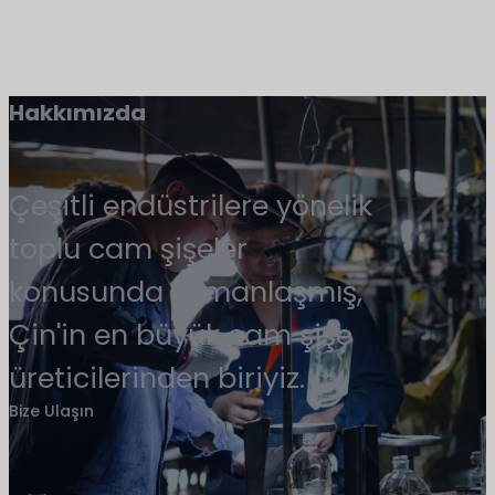
Hakkımızda
Çeşitli endüstrilere yönelik
toplu cam şişeler
konusunda uzmanlaşmış,
Çin'in en büyük cam şişe
üreticilerinden biriyiz.
Bize Ulaşın