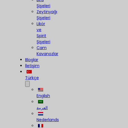
Şişeleri
Zeytinyağı
Şişeleri
Likör
ve
Spirit
Şişeleri
Cam
Kavanozlar
Bloglar
İletişim
Türkçe
English
العربية
Nederlands