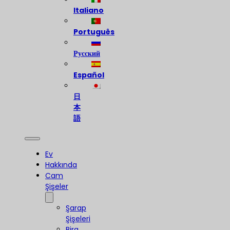
Italiano
Português
Русский
Español
日
本
語
Ev
Hakkında
Cam
Şişeler
Şarap
Şişeleri
Bira