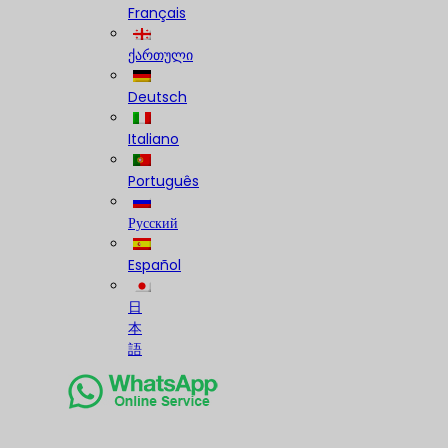
Français
ქართული
Deutsch
Italiano
Português
Русский
Español
日
本
語