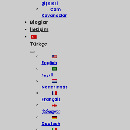
Şişeleri
Cam
Kavanozlar
Bloglar
İletişim
Türkçe
English
العربية
Nederlands
Français
ქართული
Deutsch