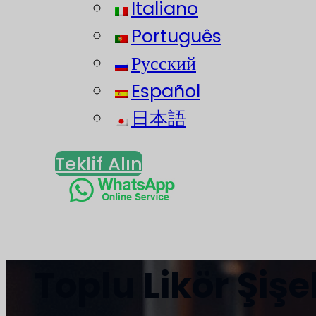
Italiano
Português
Русский
Español
日本語
Teklif Alın
Toplu Likör Şişel