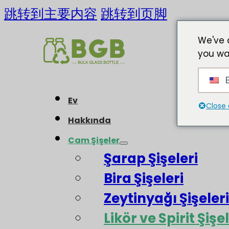
跳转到主要内容
跳转到页脚
We've 
you wa
E
Ev
Close 
Hakkında
Cam Şişeler
Şarap Şişeleri
Bira Şişeleri
Zeytinyağı Şişeleri
Likör ve Spirit Şişel