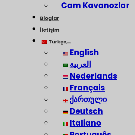
Cam Kavanozlar
Bloglar
İletişim
Türkçe
English
العربية
Nederlands
Français
ქართული
Deutsch
Italiano
Português