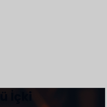
ü İçki