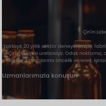
Çin'in Lide
Yaklaşık 20 yıllık sektör deneyimimizle, fabr
Çin içki şişesi üreticisiyiz. Odak noktamız,
Müşteri ihtiyaçlarına öncelik vererek, işiniz
Uzmanlarımızla konuşun