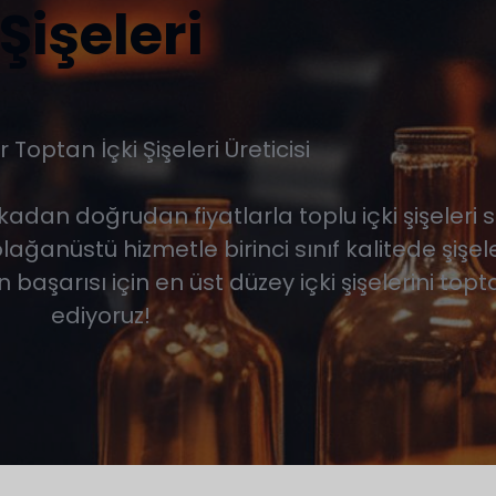
Şişeleri
r Toptan İçki Şişeleri Üreticisi
ikadan doğrudan fiyatlarla toplu içki şişeleri s
 olağanüstü hizmetle birinci sınıf kalitede şişe
in başarısı için en üst düzey içki şişelerini top
ediyoruz!