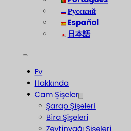
Русский
Español
日本語
Ev
Hakkında
Cam Şişeler
Şarap Şişeleri
Bira Şişeleri
Zeytinyağı Şişeleri