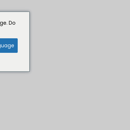
ge. Do
guage