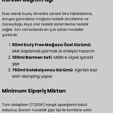
Esas olarak Kuzey Amerika zanaat bira fabrikalarına,
Avrupa gümrüksüz mağaza tedarik zincirlerine ve
Güneydoğu Asya otel tedarik sistemlerine tedarik
sağlar. Son zamanlarda en çok satan modeller
şunlardır:
​50ml Duty Free Mağaza Özel Sürümü​
​:
Mat kaplamalı parmak izi önleyici tasarım
​100ml Barmen Seti​
​: Mililitre ölçek işaretli
şişe
​750ml Koleksiyoncu Sürümü​
​: Ağırlıklı baz
anti-damping yapısı
Minimum Sipariş Miktarı
Tüm dolapların (1*20GP) karışık siparişlerini kabul
ediyoruz, Boston Yuvarlak şişe tipi ile kombine satın