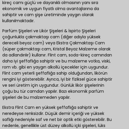
kireç camı güçlü ve dayanıklı olmasının yanı sıra
ekonomik ve uygun fiyatlı olma avantajlarına da
sahiptir ve cam şişe üretiminde yaygın olarak
kullanılmaktadır.
Parfüm Şişeleri ve Likör Şişeleri & İspirto Şişeleri
çoğunlukla çakmaktaşı cam (diğer adıyla yüksek
dereceli beyaz cam) veya Ekstra Çakmaktaşı Cam
(süper çakmaktaşı cam, Kristal Beyaz Malzeme olarak
da adlandırılır) kullanır. Flint cam, soda-kireç camından
daha iyi şeffaflığa sahiptir ve bu malzeme votka, viski,
rom vb. gibi en yaygın alkollü içecekler için uygundur.
Flint cam yeterli şeffaflığa sahip olduğundan, likörün
rengini iyi gösterebilir. Ayrıca, iyi bir fiziksel güce sahiptir
ve seri üretim için uygundur. Günlük likör şişelerinin
çoğu bu tür camdan yapılır. Bazı ekonomik parfüm
şişeleri de bu malzemeden yapılır.
Ekstra Flint Cam en yüksek şeffaflığa sahiptir ve
neredeyse renksizdir. Düşük demir içeriği ve yüksek
saflığı nedeniyle saf ve net bir optik etki gösterebilir. Bu
nedenle, genellikle üst düzey alkollü içki şişeleri, lüks