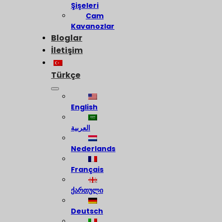
Şişeleri
Cam
Kavanozlar
Bloglar
İletişim
Türkçe
English
العربية
Nederlands
Français
ქართული
Deutsch