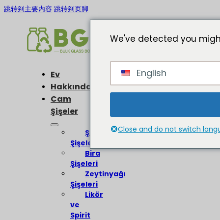
跳转到主要内容
跳转到页脚
We've detected you might
English
Ev
Hakkında
Cam
Şişeler
Close and do not switch lan
Şarap
Şişeleri
Bira
Şişeleri
Zeytinyağı
Şişeleri
Likör
ve
Spirit