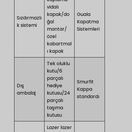
vidalı
kapak/do
Guala
Sızdırmazlı
ğal
Kapatma
k sistemi
mantar/
Sistemleri
özel
kabartmal
ı kapak
Tek oluklu
kutu/6
parçalı
Smurfit
Dış
hediye
Kappa
ambalaj
kutusu/24
standardı
parçalı
taşıma
kutusu
Lazer lazer