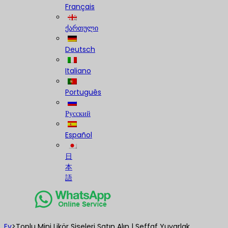
Français
ქართული
Deutsch
Italiano
Português
Русский
Español
日
本
語
Ev
>
Toplu Mini Likör Şişeleri Satın Alın | Şeffaf Yuvarlak