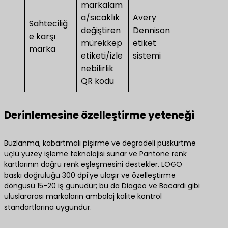
markalam
a/sıcaklık
Avery
Sahteciliğ
değiştiren
Dennison
e karşı
mürekkep
etiket
marka
etiketi/izle
sistemi
nebilirlik
QR kodu
Derinlemesine özelleştirme yeteneği
Buzlanma, kabartmalı pişirme ve degradeli püskürtme
üçlü yüzey işleme teknolojisi sunar ve Pantone renk
kartlarının doğru renk eşleşmesini destekler. LOGO
baskı doğruluğu 300 dpi'ye ulaşır ve özelleştirme
döngüsü 15-20 iş günüdür; bu da Diageo ve Bacardi gibi
uluslararası markaların ambalaj kalite kontrol
standartlarına uygundur.