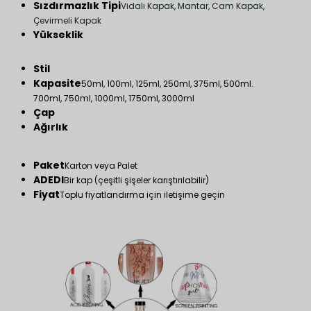
Sızdırmazlık Tipi
Vidalı Kapak, Mantar, Cam Kapak,
Çevirmeli Kapak
Yükseklik
Stil
Kapasite
50ml, 100ml, 125ml, 250ml, 375ml, 500ml.
700ml, 750ml, 1000ml, 1750ml, 3000ml
Çap
Ağırlık
Paket
Karton veya Palet
ADEDI
Bir kap (çeşitli şişeler karıştırılabilir)
Fiyat
Toplu fiyatlandırma için iletişime geçin