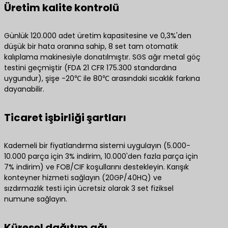
Üretim kalite kontrolü
Günlük 120.000 adet üretim kapasitesine ve 0,3%'den
düşük bir hata oranına sahip, 8 set tam otomatik
kalıplama makinesiyle donatılmıştır. SGS ağır metal göç
testini geçmiştir (FDA 21 CFR 175.300 standardına
uygundur), şişe -20℃ ile 80℃ arasındaki sıcaklık farkına
dayanabilir.
Ticaret işbirliği şartları
Kademeli bir fiyatlandırma sistemi uygulayın (5.000-
10.000 parça için 3% indirim, 10.000'den fazla parça için
7% indirim) ve FOB/CIF koşullarını destekleyin. Karışık
konteyner hizmeti sağlayın (20GP/40HQ) ve
sızdırmazlık testi için ücretsiz olarak 3 set fiziksel
numune sağlayın.
Küresel dağıtım ağı