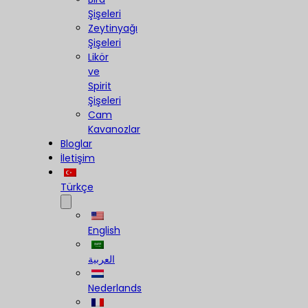
Şişeleri
Zeytinyağı
Şişeleri
Likör
ve
Spirit
Şişeleri
Cam
Kavanozlar
Bloglar
İletişim
Türkçe
English
العربية
Nederlands