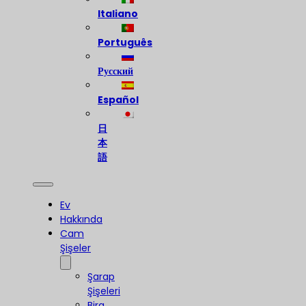
Italiano
Português
Русский
Español
日
本
語
Ev
Hakkında
Cam
Şişeler
Şarap
Şişeleri
Bira