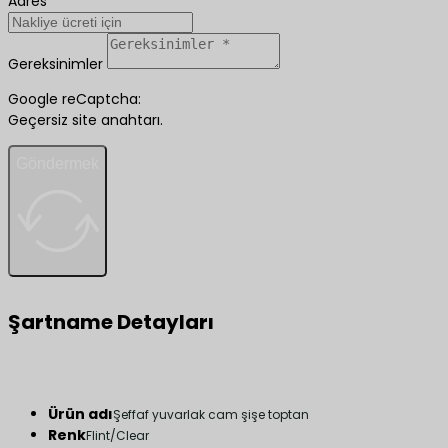
Adres
Gereksinimler
Google reCaptcha:
Geçersiz site anahtarı.
Göndermek
Şartname Detayları
Ürün adı
Şeffaf yuvarlak cam şişe toptan
Renk
Flint/Clear