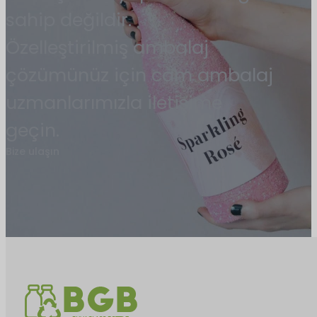
sahip değildir.
Özelleştirilmiş ambalaj
çözümünüz için cam ambalaj
uzmanlarımızla iletişime
geçin.
Bize ulaşın