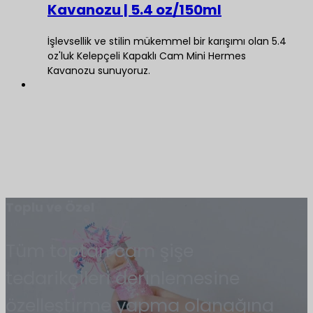
Kavanozu | 5.4 oz/150ml
İşlevsellik ve stilin mükemmel bir karışımı olan 5.4
oz'luk Kelepçeli Kapaklı Cam Mini Hermes
Kavanozu sunuyoruz.
Toplu ve Özel
Tüm toptan cam şişe
tedarikçileri derinlemesine
özelleştirme yapma olanağına