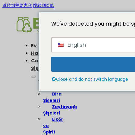
跳转到主要内容
跳转到页脚
We've detected you might be sp
English
Ev
Hakkında
Cam
Şişeler
Close and do not switch language
Şarap
Şişeleri
Bira
Şişeleri
Zeytinyağı
Şişeleri
Likör
ve
Spirit