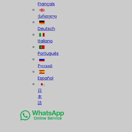
Français
ქართული
Deutsch
Italiano
Português
Русский
Español
日
本
語