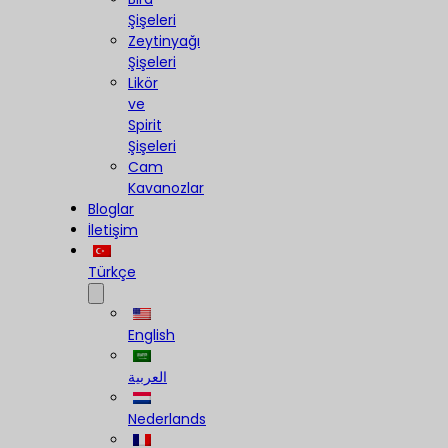
Şişeleri
Zeytinyağı
Şişeleri
Likör
ve
Spirit
Şişeleri
Cam
Kavanozlar
Bloglar
İletişim
Türkçe
English
العربية
Nederlands