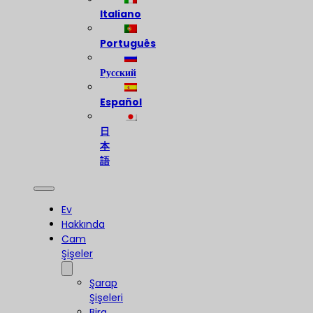
Italiano
Português
Русский
Español
日
本
語
Ev
Hakkında
Cam
Şişeler
Şarap
Şişeleri
Bira