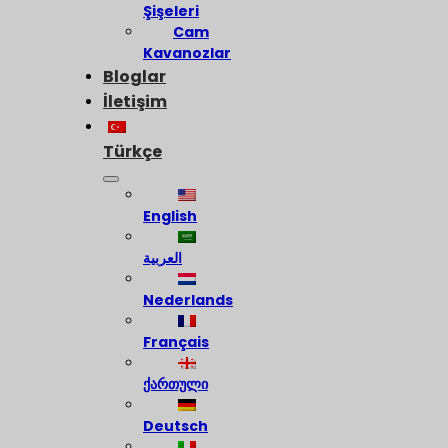
Şişeleri
Cam
Kavanozlar
Bloglar
İletişim
Türkçe
English
العربية
Nederlands
Français
ქართული
Deutsch