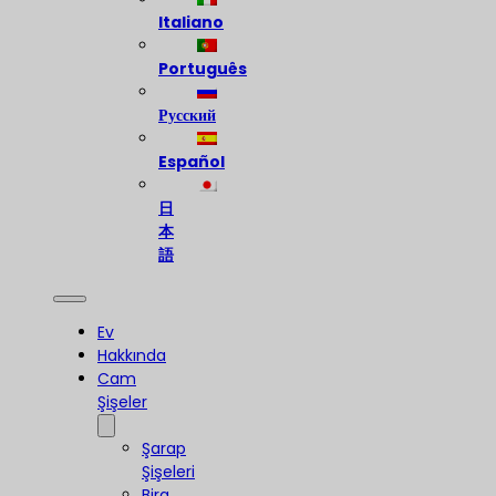
Italiano
Português
Русский
Español
日
本
語
Ev
Hakkında
Cam
Şişeler
Şarap
Şişeleri
Bira