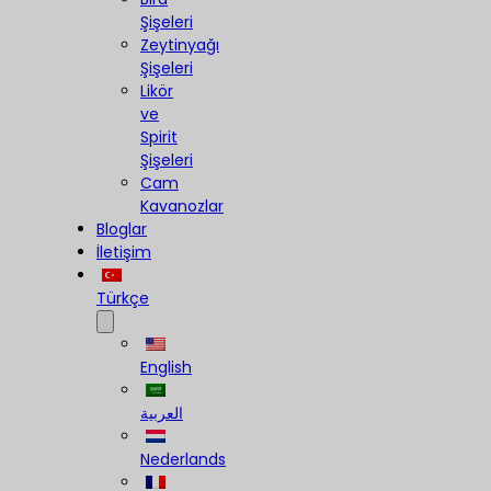
Şişeleri
Zeytinyağı
Şişeleri
Likör
ve
Spirit
Şişeleri
Cam
Kavanozlar
Bloglar
İletişim
Türkçe
English
العربية
Nederlands