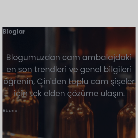
Bloglar
Blogumuzdan cam ambalajdaki
en son trendleri ve genel bilgileri
öğrenin, Çin'den toplu cam şişeler
için tek elden çözüme ulaşın.
Abone