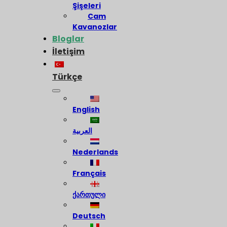
Şişeleri
Cam
Kavanozlar
Bloglar
İletişim
Türkçe
English
العربية
Nederlands
Français
ქართული
Deutsch