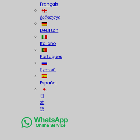
Français
ქართული
Deutsch
Italiano
Português
Русский
Español
日
本
語