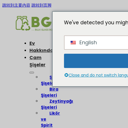
跳转到主要内容
跳转到页脚
We've detected you might
English
Ev
Hakkında
Cam
Şişeler
Close and do not switch lan
Şarap
Şişeleri
Bira
Şişeleri
Zeytinyağı
Şişeleri
Likör
ve
Spirit