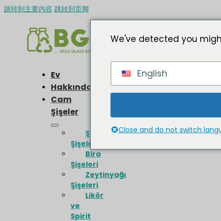
跳转到主要内容
跳转到页脚
We've detected you might
English
Ev
Hakkında
Cam
Şişeler
Close and do not switch lan
Şarap
Şişeleri
Bira
Şişeleri
Zeytinyağı
Şişeleri
Likör
ve
Spirit