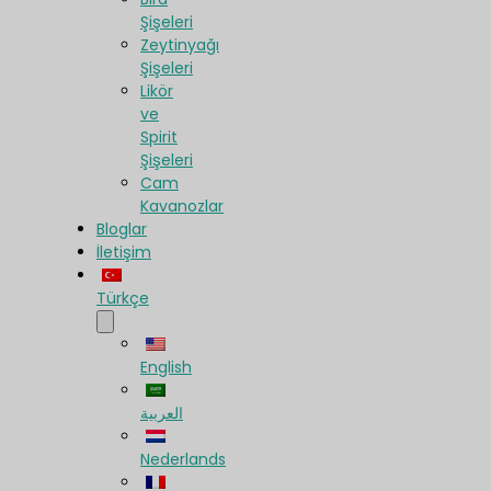
Şişeleri
Zeytinyağı
Şişeleri
Likör
ve
Spirit
Şişeleri
Cam
Kavanozlar
Bloglar
İletişim
Türkçe
English
العربية
Nederlands