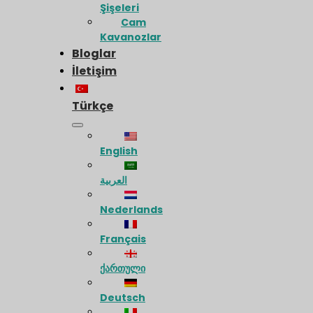
Şişeleri
Cam
Kavanozlar
Bloglar
İletişim
Türkçe
English
العربية
Nederlands
Français
ქართული
Deutsch