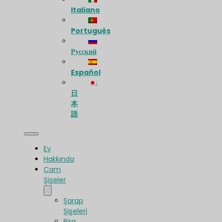
Italiano
Português
Русский
Español
日
本
語
Ev
Hakkında
Cam
Şişeler
Şarap
Şişeleri
Bira