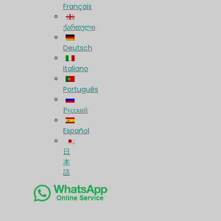
Français
ქართული
Deutsch
Italiano
Português
Русский
Español
日
本
語