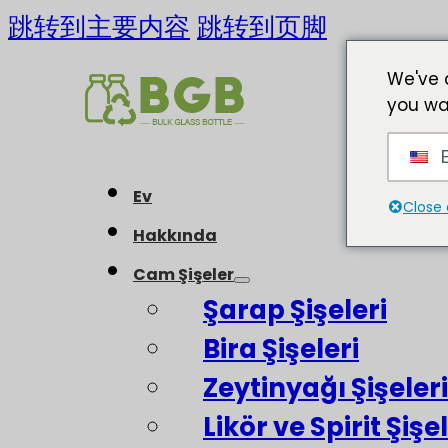
跳转到主要内容
跳转到页脚
We've 
you wa
E
Ev
Close 
Hakkında
Cam Şişeler
Şarap Şişeleri
Bira Şişeleri
Zeytinyağı Şişeleri
Likör ve Spirit Şişel