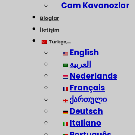
Cam Kavanozlar
Bloglar
İletişim
Türkçe
English
العربية
Nederlands
Français
ქართული
Deutsch
Italiano
Português