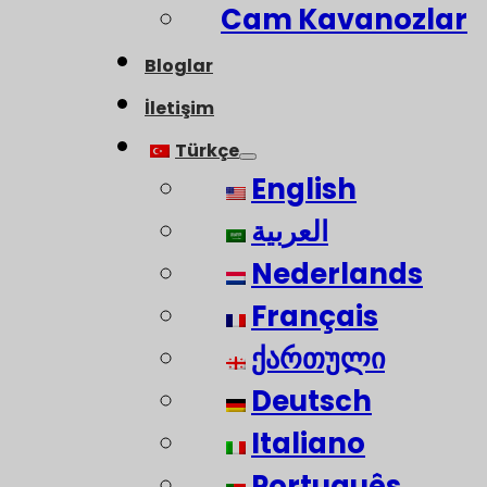
Cam Kavanozlar
Bloglar
İletişim
Türkçe
English
العربية
Nederlands
Français
ქართული
Deutsch
Italiano
Português