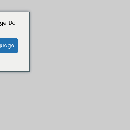
ge. Do
guage