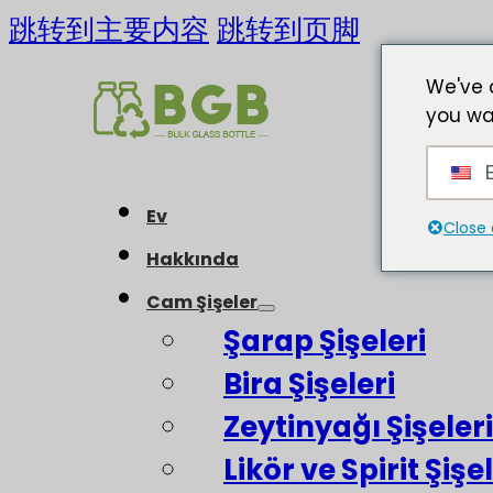
跳转到主要内容
跳转到页脚
We've 
you wa
E
Ev
Close 
Hakkında
Cam Şişeler
Şarap Şişeleri
Bira Şişeleri
Zeytinyağı Şişeleri
Likör ve Spirit Şişel