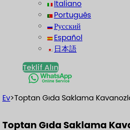
Italiano
Português
Русский
Español
日本語
Teklif Alın
Ev
>
Toptan Gıda Saklama Kavanozla
Toptan Gıda Saklama Kava