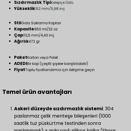
Sızdırmazlık Tipi
Kelepçe Üstü
Yükseklik
152 mm/5,98 inç
Stil
Gıda Saklama Kapları
Kapasite
950 ml/32 oz
Çap
112,5 mm/4,43 inç
Ağırlık
472 gr
Paket
Karton veya Palet
ADEDI
Bir kap (çeşitli şişeler karıştırılabilir)
Fiyat
Toplu fiyatlandırma için iletişime geçin
Temel ürün avantajları​
Askeri düzeyde sızdırmazlık sistemi
​: 304
paslanmaz çelik menteşe bileşenleri (1000
saatlik tuz püskürtme testinden sonra
paslanmadı) + gıda sınıfı silikon halka (Shore