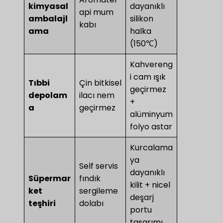
kimyasal
dayanıklı
api mum
ambalajl
silikon
kabı
ama
halka
(150℃)
Kahvereng
i cam ışık
​Tıbbi
Çin bitkisel
geçirmez
depolam
ilacı nem
+
a​
geçirmez
alüminyum
folyo astar
Kurcalama
ya
Self servis
dayanıklı
Süpermar
fındık
kilit + nicel
ket
sergileme
deşarj
teşhiri
dolabı
portu
tasarımı