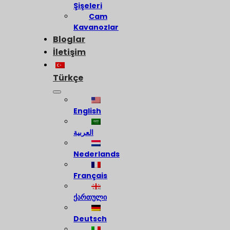
Şişeleri
Cam
Kavanozlar
Bloglar
İletişim
Türkçe
English
العربية
Nederlands
Français
ქართული
Deutsch