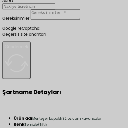
Adres
Gereksinimler
Google reCaptcha:
Geçersiz site anahtarı.
Göndermek
Şartname Detayları
Ürün adı
Menteşeli kapaklı 32 oz cam kavanozlar
Renk
Temizle/Tiftik