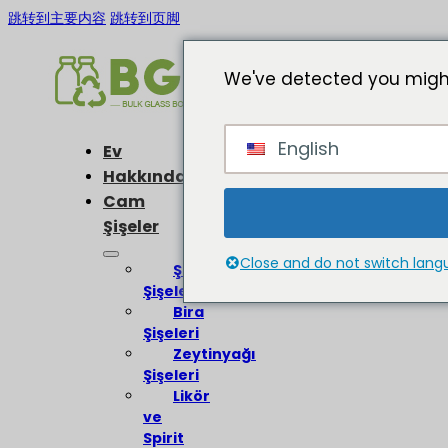
跳转到主要内容
跳转到页脚
We've detected you might
English
Ev
Hakkında
Cam
Şişeler
Close and do not switch lan
Şarap
Şişeleri
Bira
Şişeleri
Zeytinyağı
Şişeleri
Likör
ve
Spirit