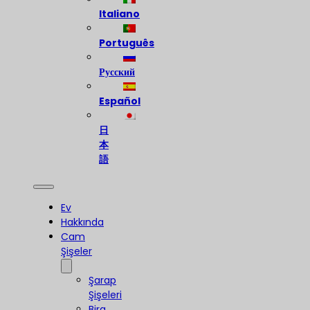
Italiano
Português
Русский
Español
日
本
語
Ev
Hakkında
Cam
Şişeler
Şarap
Şişeleri
Bira