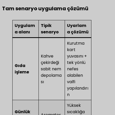
​Tam senaryo uygulama çözümü​
Uygulam
Tipik
Uyarlam
a alanı
senaryo
a çözümü
Kurutma
kart
Kahve
yuvasını +
çekirdeği
tek yönlü
​Gıda
sabit nem
nefes
işleme​
depolama
alabilen
sı
valfi
yapılandırı
n
Yüksek
Günlük
sıcaklığa
Aromater