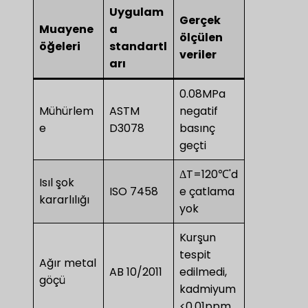
Uygulam
Gerçek
Muayene
a
ölçülen
öğeleri
standartl
veriler
arı
0.08MPa
Mühürlem
ASTM
negatif
e
D3078
basınç
geçti
ΔT=120℃'d
Isıl şok
ISO 7458
e çatlama
kararlılığı
yok
Kurşun
tespit
Ağır metal
AB 10/2011
edilmedi,
göçü
kadmiyum
<0.01ppm