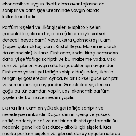
ekonomik ve uygun fiyatlı olma avantajlarına da
sahiptir ve cam şişe üretiminde yaygın olarak
kullanılmaktadır.
Parfüm Şişeleri ve Likör Şişeleri & İspirto Şişeleri
çoğunlukla çakmaktaşı cam (diğer adıyla yüksek
dereceli beyaz cam) veya Ekstra Çakmaktaşı Cam
(süper çakmaktaşı cam, Kristal Beyaz Malzeme olarak
da adlandırılır) kullanır. Flint cam, soda-kireç camından
daha iyi şeffaflığa sahiptir ve bu malzeme votka, viski,
rom vb. gibi en yaygın alkollü içecekler için uygundur.
Flint cam yeterli şeffaflığa sahip olduğundan, likörün
rengini iyi gösterebilir. Ayrıca, iyi bir fiziksel güce sahiptir
ve seri üretim için uygundur. Günlük likör şişelerinin
çoğu bu tür camdan yapılır. Bazı ekonomik parfüm
şişeleri de bu malzemeden yapılır.
Ekstra Flint Cam en yüksek şeffaflığa sahiptir ve
neredeyse renksizdir. Düşük demir içeriği ve yüksek
saflığı nedeniyle saf ve net bir optik etki gösterebilir. Bu
nedenle, genellikle üst düzey alkollü içki şişeleri, lüks
marka parfüm şişeleri vb. gibi üst düzey uygulamalarda