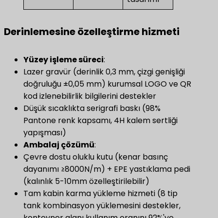
​Derinlemesine özelleştirme hizmeti​
​Yüzey işleme süreci​
​:
Lazer gravür (derinlik 0,3 mm, çizgi genişliği
doğruluğu ±0,05 mm) kurumsal LOGO ve QR
kod izlenebilirlik bilgilerini destekler
Düşük sıcaklıkta serigrafi baskı (98%
Pantone renk kapsamı, 4H kalem sertliği
yapışması)
​Ambalaj çözümü​
​:
Çevre dostu oluklu kutu (kenar basınç
dayanımı ≥8000N/m) + EPE yastıklama pedi
(kalınlık 5-10mm özelleştirilebilir)
Tam kabin karma yükleme hizmeti (8 tip
tank kombinasyon yüklemesini destekler,
konteyner alanı kullanım oranını 92%'ye