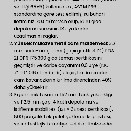
sertliği 65±5) kullanılarak, ASTM E96
standardına göre test edilmiş, su buharı
iletim hızı ≤0,5g/m²·24h olup, kuru gıda
depolama süresinin 18 aya kadar
uzatılmasını sağlar.
Yüksek mukavemetli cam malzemesi
: 3,2
mm soda-kireç camı (geçirgenlik ≥91%) FDA
21 CFR 175.300 gıda teması sertifikasını
geçmiştir ve darbe dayanımı 0,6 J'ye (ISO
7209:2016 standardı) ulaşır; bu da sıradan
cam kavanozların kırılma direncinden 40%
daha yüksektir.
Ergonomik tasarım: 152 mm tank yüksekliği
ve 112,5 mm çap, 4 katlı depolama ve
istifleme stabilitesi (ISTA 3E test sertifikası),
800 parçalık tek palet yükleme kapasitesi,
sınır ötesi lojistik maliyetlerini optimize eder.