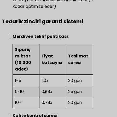
kadar optimize eder)
Tedarik zinciri garanti sistemi
​Merdiven teklif politikası​
​:
Sipariş
miktarı
Fiyat
Teslimat
(10.000
katsayısı
süresi
adet)
1-5
1,0x
30 gün
5-10
0,88x
25 gün
10+
0,78x
20 gün
​Kalite kontrol süreci​
​: