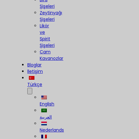
Şişeleri
Zeytinyağı
Şişeleri
Likör
ve
Spirit
Şişeleri
Cam
Kavanozlar
Bloglar
İletişim
Türkçe
English
العربية
Nederlands