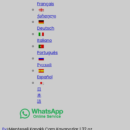
Français
ქართული
Deutsch
Italiano
Português
Русский
Español
日
本
語
Ev
>
Menteşeli Kapaklı Cam Kavanozlar | 32 oz