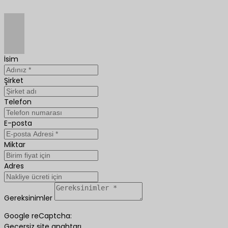
İsim
Şirket
Telefon
E-posta
Miktar
Adres
Gereksinimler
Google reCaptcha:
Geçersiz site anahtarı.