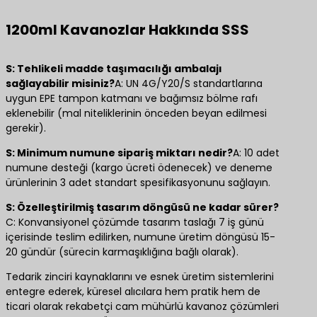
1200ml Kavanozlar Hakkında SSS
S: Tehlikeli madde taşımacılığı ambalajı
sağlayabilir misiniz?
A: UN 4G/Y20/S standartlarına
uygun EPE tampon katmanı ve bağımsız bölme rafı
eklenebilir (mal niteliklerinin önceden beyan edilmesi
gerekir).
S: Minimum numune sipariş miktarı nedir?
A: 10 adet
numune desteği (kargo ücreti ödenecek) ve deneme
ürünlerinin 3 adet standart spesifikasyonunu sağlayın.
S: Özelleştirilmiş tasarım döngüsü ne kadar sürer?
C: Konvansiyonel çözümde tasarım taslağı 7 iş günü
içerisinde teslim edilirken, numune üretim döngüsü 15-
20 gündür (sürecin karmaşıklığına bağlı olarak).
Tedarik zinciri kaynaklarını ve esnek üretim sistemlerini
entegre ederek, küresel alıcılara hem pratik hem de
ticari olarak rekabetçi cam mühürlü kavanoz çözümleri