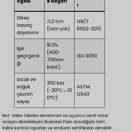
öğesi
e değeri
ı
Dikey
≥1,2 ton
GB/T
basınç
(tam yük)
6552-2015
dayanımı
91.3%
Işık
(400-
geçirgenli
ISO 9050
700nm
ği
bant)
Sıcak ve
300 kez
soğuk
ASTM
(-20°C↔10
çevrim
D543
0°C)
sayısı
Not: Video fabrika denetimini ve üçüncü taraf noter
onayını destekleyen Business Pass aracılığıyla tam
kalite kontrol raporları ve endüstri sertifikaları alınabilir.