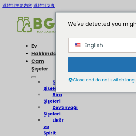
跳转到主要内容
跳转到页脚
We've detected you might
English
Ev
Hakkında
Cam
Şişeler
Close and do not switch lan
Şarap
Şişeleri
Bira
Şişeleri
Zeytinyağı
Şişeleri
Likör
ve
Spirit