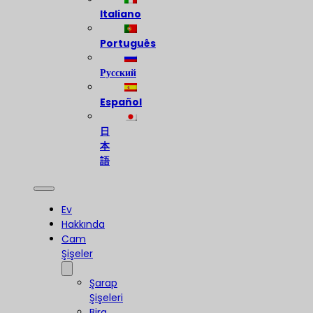
Italiano
Português
Русский
Español
日
本
語
Ev
Hakkında
Cam
Şişeler
Şarap
Şişeleri
Bira