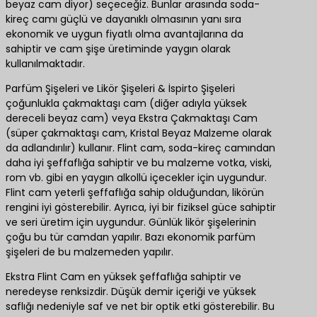
beyaz cam diyor) seçeceğiz. Bunlar arasında soda-
kireç camı güçlü ve dayanıklı olmasının yanı sıra
ekonomik ve uygun fiyatlı olma avantajlarına da
sahiptir ve cam şişe üretiminde yaygın olarak
kullanılmaktadır.
Parfüm Şişeleri ve Likör Şişeleri & İspirto Şişeleri
çoğunlukla çakmaktaşı cam (diğer adıyla yüksek
dereceli beyaz cam) veya Ekstra Çakmaktaşı Cam
(süper çakmaktaşı cam, Kristal Beyaz Malzeme olarak
da adlandırılır) kullanır. Flint cam, soda-kireç camından
daha iyi şeffaflığa sahiptir ve bu malzeme votka, viski,
rom vb. gibi en yaygın alkollü içecekler için uygundur.
Flint cam yeterli şeffaflığa sahip olduğundan, likörün
rengini iyi gösterebilir. Ayrıca, iyi bir fiziksel güce sahiptir
ve seri üretim için uygundur. Günlük likör şişelerinin
çoğu bu tür camdan yapılır. Bazı ekonomik parfüm
şişeleri de bu malzemeden yapılır.
Ekstra Flint Cam en yüksek şeffaflığa sahiptir ve
neredeyse renksizdir. Düşük demir içeriği ve yüksek
saflığı nedeniyle saf ve net bir optik etki gösterebilir. Bu