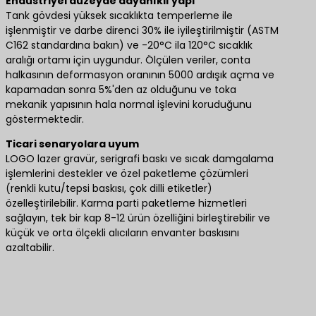
Endüstriyel düzeyde dayanıklı yapı
Tank gövdesi yüksek sıcaklıkta temperleme ile
işlenmiştir ve darbe direnci 30% ile iyileştirilmiştir (ASTM
C162 standardına bakın) ve -20°C ila 120°C sıcaklık
aralığı ortamı için uygundur. Ölçülen veriler, conta
halkasının deformasyon oranının 5000 ardışık açma ve
kapamadan sonra 5%'den az olduğunu ve toka
mekanik yapısının hala normal işlevini koruduğunu
göstermektedir.
Ticari senaryolara uyum
LOGO lazer gravür, serigrafi baskı ve sıcak damgalama
işlemlerini destekler ve özel paketleme çözümleri
(renkli kutu/tepsi baskısı, çok dilli etiketler)
özelleştirilebilir. Karma parti paketleme hizmetleri
sağlayın, tek bir kap 8-12 ürün özelliğini birleştirebilir ve
küçük ve orta ölçekli alıcıların envanter baskısını
azaltabilir.