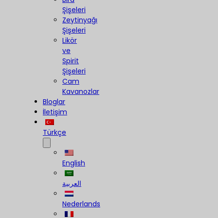
Şişeleri
Zeytinyağı
Şişeleri
Likör
ve
Spirit
Şişeleri
Cam
Kavanozlar
Bloglar
İletişim
Türkçe
English
العربية
Nederlands