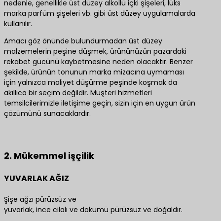
nedenle, genellikle üst düzey alkollü içki şişeleri, lüks
marka parfüm şişeleri vb. gibi üst düzey uygulamalarda
kullanılır.
Amacı göz önünde bulundurmadan üst düzey
malzemelerin peşine düşmek, ürününüzün pazardaki
rekabet gücünü kaybetmesine neden olacaktır. Benzer
şekilde, ürünün tonunun marka mizacına uymaması
için yalnızca maliyet düşürme peşinde koşmak da
akıllıca bir seçim değildir. Müşteri hizmetleri
temsilcilerimizle iletişime geçin, sizin için en uygun ürün
çözümünü sunacaklardır.
En iyi ürün çözümleri için bize ulaşın
2. Mükemmel işçilik
YUVARLAK AĞIZ
Şişe ağzı pürüzsüz ve
yuvarlak, ince cilalı ve dökümü pürüzsüz ve doğaldır.