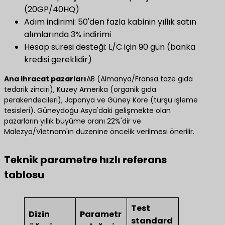
(20GP/40HQ)
Adım indirimi: 50'den fazla kabinin yıllık satın
alımlarında 3% indirimi
Hesap süresi desteği: L/C için 90 gün (banka
kredisi gereklidir)
​Ana ihracat pazarları​
AB (Almanya/Fransa taze gıda
tedarik zinciri), Kuzey Amerika (organik gıda
perakendecileri), Japonya ve Güney Kore (turşu işleme
tesisleri). Güneydoğu Asya'daki gelişmekte olan
pazarların yıllık büyüme oranı 22%'dir ve
Malezya/Vietnam'ın düzenine öncelik verilmesi önerilir.
Teknik parametre hızlı referans
tablosu
Test
Dizin
Parametr
standard