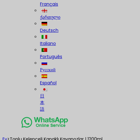
Français
ქართული
Deutsch
Italiano
Português
Русский
Español
日
本
語
Ev
>
Toplu Kelepçeli Kapaklı Kavanozlar | 1200ml