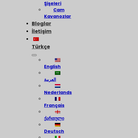
Şişeleri
Cam
Kavanozlar
Bloglar
İletişim
Türkçe
English
العربية
Nederlands
Français
ქართული
Deutsch