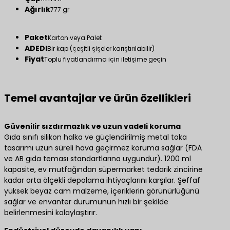
Ağırlık
777 gr
Paket
Karton veya Palet
ADEDI
Bir kap (çeşitli şişeler karıştırılabilir)
Fiyat
Toplu fiyatlandırma için iletişime geçin
Temel avantajlar ve ürün özellikleri
​Güvenilir sızdırmazlık ve uzun vadeli koruma​
Gıda sınıfı silikon halka ve güçlendirilmiş metal toka
tasarımı uzun süreli hava geçirmez koruma sağlar (FDA
ve AB gıda teması standartlarına uygundur). 1200 ml
kapasite, ev mutfağından süpermarket tedarik zincirine
kadar orta ölçekli depolama ihtiyaçlarını karşılar. Şeffaf
yüksek beyaz cam malzeme, içeriklerin görünürlüğünü
sağlar ve envanter durumunun hızlı bir şekilde
belirlenmesini kolaylaştırır.