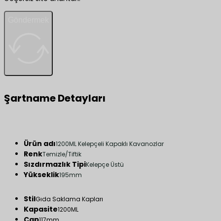
Göndermek
Şartname Detayları
Ürün adı
1200ML Kelepçeli Kapaklı Kavanozlar
Renk
Temizle/Tiftik
Sızdırmazlık Tipi
Kelepçe Üstü
Yükseklik
195mm
Stil
Gıda Saklama Kapları
Kapasite
1200ML
Çap
117mm