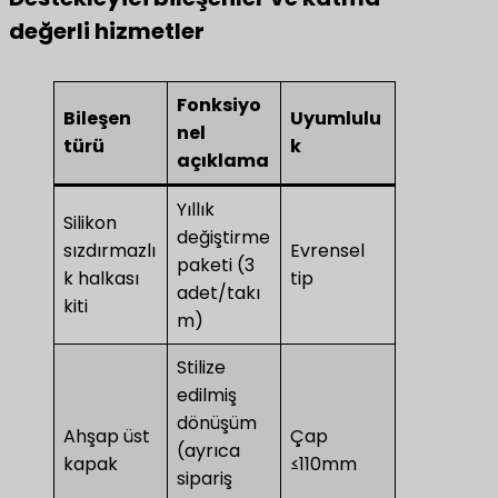
değerli hizmetler
Fonksiyo
Bileşen
Uyumlulu
nel
türü
k
açıklama
Yıllık
Silikon
değiştirme
sızdırmazlı
Evrensel
paketi (3
k halkası
tip
adet/takı
kiti
m)
Stilize
edilmiş
dönüşüm
Ahşap üst
Çap
(ayrıca
kapak
≤110mm
sipariş