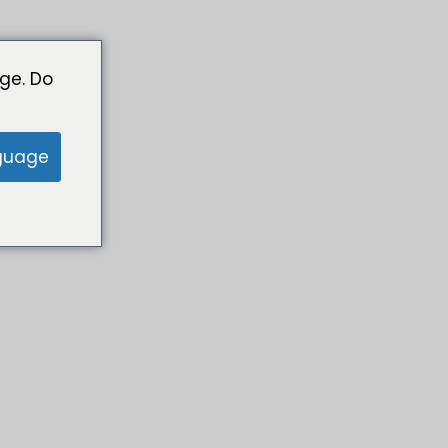
ge. Do
guage