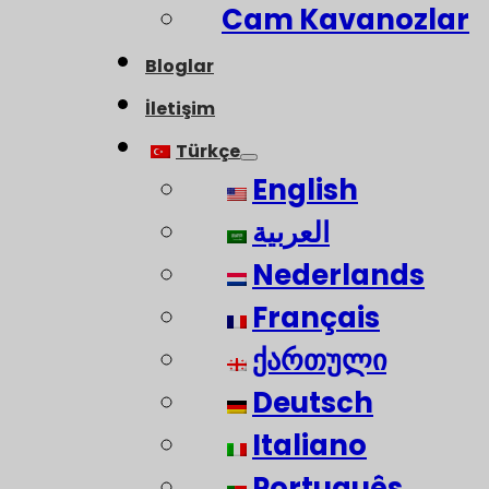
Cam Kavanozlar
Bloglar
İletişim
Türkçe
English
العربية
Nederlands
Français
ქართული
Deutsch
Italiano
Português