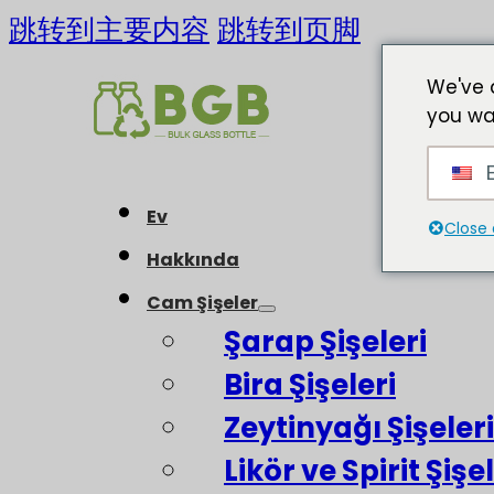
跳转到主要内容
跳转到页脚
We've 
you wa
E
Ev
Close 
Hakkında
Cam Şişeler
Şarap Şişeleri
Bira Şişeleri
Zeytinyağı Şişeleri
Likör ve Spirit Şişel