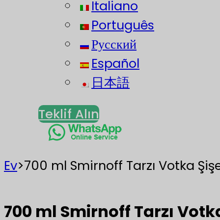
Italiano
Português
Русский
Español
日本語
Teklif Alın
Ev
>
700 ml Smirnoff Tarzı Votka Şiş
700 ml Smirnoff Tarzı Votk