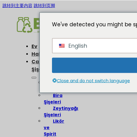
跳转到主要内容
跳转到页脚
We've detected you might be sp
English
Ev
Hakkında
Cam
Şişeler
Close and do not switch language
Şarap
Şişeleri
Bira
Şişeleri
Zeytinyağı
Şişeleri
Likör
ve
Spirit