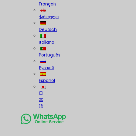
Français
ქართული
Deutsch
Italiano
Português
Русский
Español
日
本
語