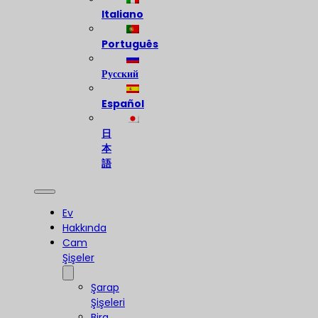
Italiano
Português
Русский
Español
日
本
語
Ev
Hakkında
Cam
Şişeler
Şarap
Şişeleri
Bira