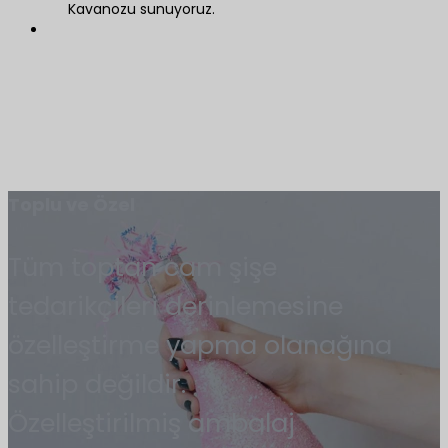
Kavanozu sunuyoruz.
Toplu ve Özel
Tüm toptan cam şişe
tedarikçileri derinlemesine
özelleştirme yapma olanağına
sahip değildir.
Özelleştirilmiş ambalaj