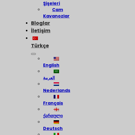
Şişeleri
Cam
Kavanozlar
Bloglar
İletişim
Türkçe
English
العربية
Nederlands
Français
ქართული
Deutsch