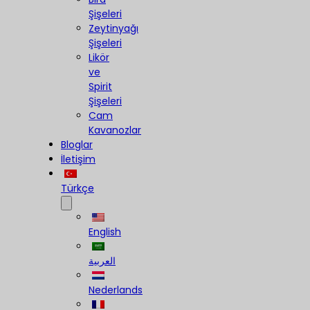
Şişeleri
Zeytinyağı
Şişeleri
Likör
ve
Spirit
Şişeleri
Cam
Kavanozlar
Bloglar
İletişim
Türkçe
English
العربية
Nederlands