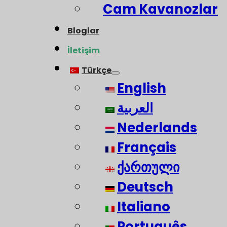
Cam Kavanozlar
Bloglar
İletişim
Türkçe
English
العربية
Nederlands
Français
ქართული
Deutsch
Italiano
Português