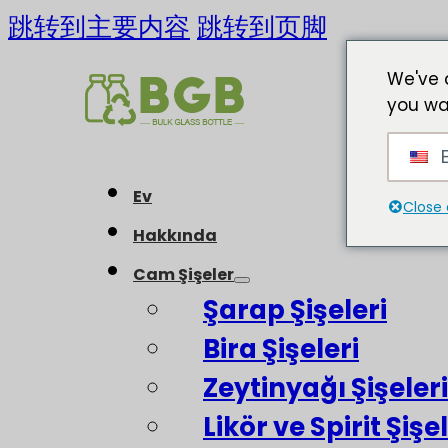
跳转到主要内容
跳转到页脚
We've 
you wa
E
Ev
Close 
Hakkında
Cam Şişeler
Şarap Şişeleri
Bira Şişeleri
Zeytinyağı Şişeleri
Likör ve Spirit Şişel