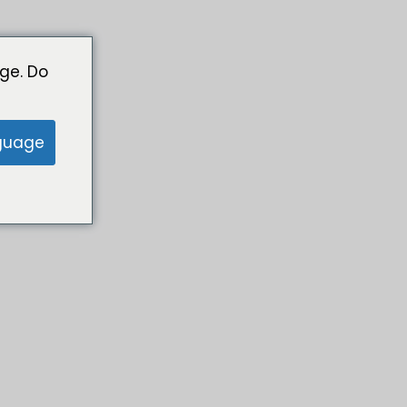
ge. Do
guage