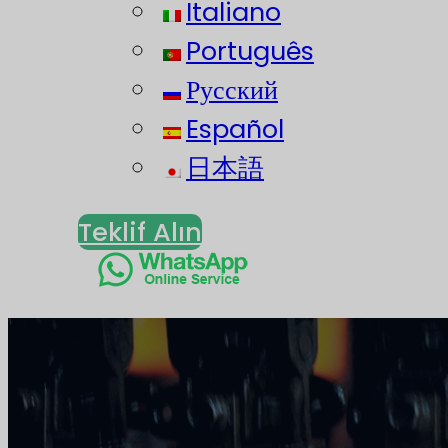
Italiano
Português
Русский
Español
日本語
Teklif Alın