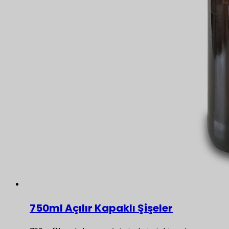
750ml Açılır Kapaklı Şişeler