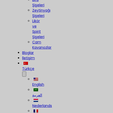
Şişeleri
Zeytinyağı
Şişeleri
Likör
ve
Spirit
Şişeleri
Cam
Kavanozlar
Bloglar
İletişim
Türkçe
English
العربية
Nederlands