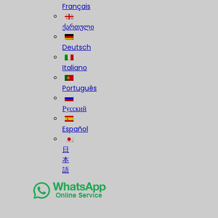
Français
ქართული
Deutsch
Italiano
Português
Русский
Español
日
本
語