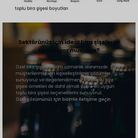
toplu bira şişesi boyutları
Boyut hakkında daha fazla bilgi edinin
Sektörünüz için ideal bira şişelerini
bulamıyor musunuz?
Özel bira şişeleri bizim uzmanlık alanımızdır. Tüm
müşterilerimiz için kişiselleştirilmiş çözümler
sunuyoruz ve değerlendirmeniz için toplu bira
şişesi örnekleri de dahil olmak üzere en uygun
toplu bira şişesi seçeneklerini sunuyoruz.
Özel çözümünüz için bizimle iletişime geçin