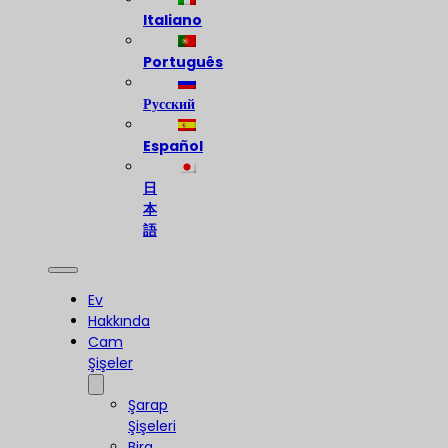
Italiano
Português
Русский
Español
日
本
語
Ev
Hakkında
Cam
Şişeler
Şarap
Şişeleri
Bira