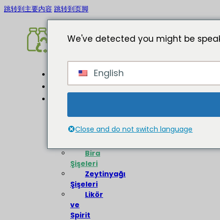
跳转到主要内容
跳转到页脚
We've detected you might be speak
English
Ev
Hakkında
Cam
Şişeler
Close and do not switch language
Şarap
Şişeleri
Bira
Şişeleri
Zeytinyağı
Şişeleri
Likör
ve
Spirit