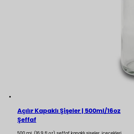
Açılır Kapaklı Şişeler | 500ml/16oz
Şeffaf
500 mL (16,9 fl oz) şeffaf kapaklı şişeler, içecekleri