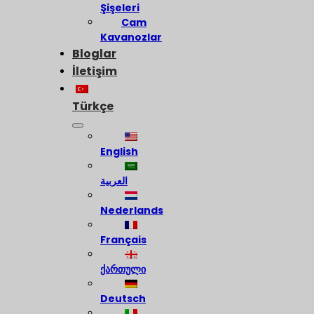
Şişeleri
Cam
Kavanozlar
Bloglar
İletişim
Türkçe
English
العربية
Nederlands
Français
ქართული
Deutsch