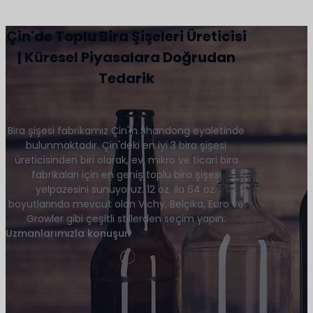
Çin'de Toplu Bira Şişeleri Üreticisi
| Küresel Piyasalara Doğrudan
Tedarik
Bira şişesi fabrikamız Çin'in Shandong eyaletinde
bulunmaktadır. Çin'deki en iyi 3 bira şişesi
üreticisinden biri olarak, ev, mikro ve ticari bira
fabrikaları için en geniş toplu bira şişesi
yelpazesini sunuyoruz. 12 oz. ila 64 oz.
boyutlarında mevcut olan Vichy, Belçika, Euro ve
Growler gibi çeşitli stillerden seçim yapın.
Uzmanlarımızla konuşun