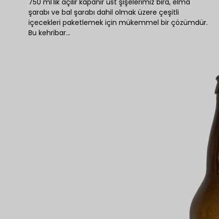
750 ml'lik açılır kapanır üst şişelerimiz bira, elma
şarabı ve bal şarabı dahil olmak üzere çeşitli
içecekleri paketlemek için mükemmel bir çözümdür.
Bu kehribar…