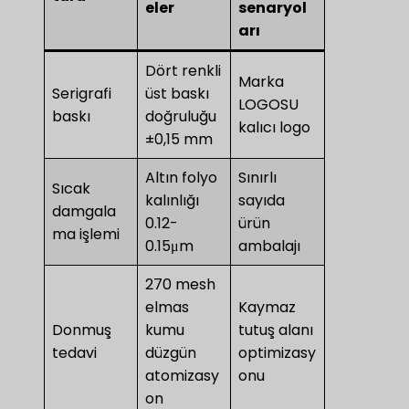
eler
senaryol
arı
Dört renkli
Marka
Serigrafi
üst baskı
LOGOSU
baskı
doğruluğu
kalıcı logo
±0,15 mm
Altın folyo
Sınırlı
Sıcak
kalınlığı
sayıda
damgala
0.12-
ürün
ma işlemi
0.15μm
ambalajı
270 mesh
elmas
Kaymaz
Donmuş
kumu
tutuş alanı
tedavi
düzgün
optimizasy
atomizasy
onu
on