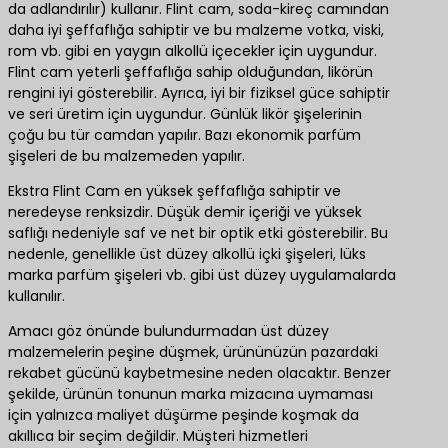
da adlandırılır) kullanır. Flint cam, soda-kireç camından
daha iyi şeffaflığa sahiptir ve bu malzeme votka, viski,
rom vb. gibi en yaygın alkollü içecekler için uygundur.
Flint cam yeterli şeffaflığa sahip olduğundan, likörün
rengini iyi gösterebilir. Ayrıca, iyi bir fiziksel güce sahiptir
ve seri üretim için uygundur. Günlük likör şişelerinin
çoğu bu tür camdan yapılır. Bazı ekonomik parfüm
şişeleri de bu malzemeden yapılır.
Ekstra Flint Cam en yüksek şeffaflığa sahiptir ve
neredeyse renksizdir. Düşük demir içeriği ve yüksek
saflığı nedeniyle saf ve net bir optik etki gösterebilir. Bu
nedenle, genellikle üst düzey alkollü içki şişeleri, lüks
marka parfüm şişeleri vb. gibi üst düzey uygulamalarda
kullanılır.
Amacı göz önünde bulundurmadan üst düzey
malzemelerin peşine düşmek, ürününüzün pazardaki
rekabet gücünü kaybetmesine neden olacaktır. Benzer
şekilde, ürünün tonunun marka mizacına uymaması
için yalnızca maliyet düşürme peşinde koşmak da
akıllıca bir seçim değildir. Müşteri hizmetleri