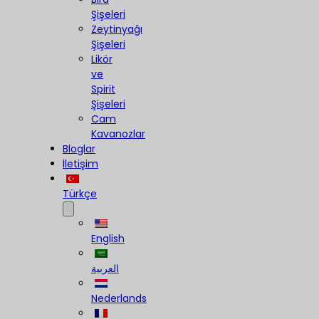
Şişeleri
Zeytinyağı
Şişeleri
Likör
ve
Spirit
Şişeleri
Cam
Kavanozlar
Bloglar
İletişim
Türkçe
English
العربية
Nederlands