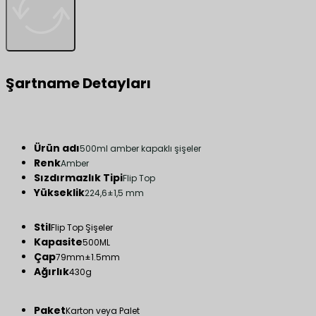
Şartname Detayları
Ürün adı
500ml amber kapaklı şişeler
Renk
Amber
Sızdırmazlık Tipi
Flip Top
Yükseklik
224,6±1,5 mm
Stil
Flip Top Şişeler
Kapasite
500ML
Çap
79mm±1.5mm
Ağırlık
430g
Paket
Karton veya Palet