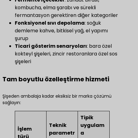
kombucha, elma şarabı ve sürekli
fermantasyon gerektiren diğer kategoriler
​Fonksiyonel sıvı depolama​
​: soğuk
demleme kahve, bitkisel yağ, el yapımı
şurup
​Ticari gösterim senaryoları​
​: bara özel
kokteyl şişeleri, zincir restoranlara özel sos
şişeleri
Tam boyutlu özelleştirme hizmeti
Şişeden ambalaja kadar eksiksiz bir marka çözümü
sağlayın:
Tipik
Teknik
uygulam
İşlem
parametr
a
türü