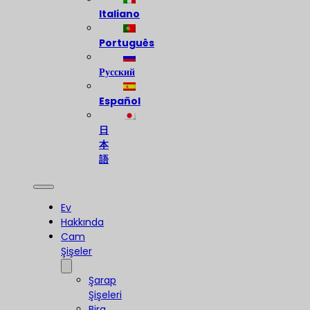
Italiano
Português
Русский
Español
日
本
語
Ev
Hakkında
Cam
Şişeler
Şarap
Şişeleri
Bira