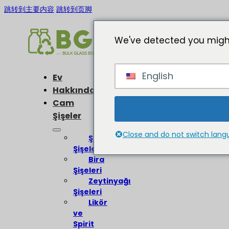
跳转到主要内容
跳转到页脚
We've detected you might
English
Ev
Hakkında
Cam
Şişeler
Close and do not switch lan
Şarap
Şişeleri
Bira
Şişeleri
Zeytinyağı
Şişeleri
Likör
ve
Spirit