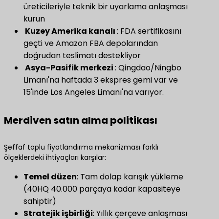
üreticileriyle teknik bir uyarlama anlaşması
kurun
​ Kuzey Amerika kanalı ​
​: FDA sertifikasını
geçti ve Amazon FBA depolarından
doğrudan teslimatı destekliyor
​ Asya-Pasifik merkezi ​
​: Qingdao/Ningbo
Limanı'na haftada 3 ekspres gemi var ve
15'inde Los Angeles Limanı'na varıyor.
Merdiven satın alma politikası
Şeffaf toplu fiyatlandırma mekanizması farklı
ölçeklerdeki ihtiyaçları karşılar:
​Temel düzen​
​: Tam dolap karışık yükleme
(40HQ 40.000 parçaya kadar kapasiteye
sahiptir)
Stratejik işbirliği
: Yıllık çerçeve anlaşması