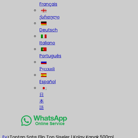
Français
ქართული
Deutsch
Italiano
Português
Русский
Español
日
本
語
Ev
>
Toptan Satış Flip Top Şişeler | Kolay Kapak 500ml