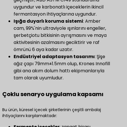
uygundur ve karbonatlı içeceklerin ikincil
fermantasyon ihtiyaçlarına uygundur.
​Işığa duyarlı koruma sistemi​
: Amber
cam, 99%'nin ultraviyole ışınlarını engeller,
şerbetçiotu bitkisinin ayrışmasını ve maya
aktivitesinin azalmasını geciktirir ve raf
ömrünü 6 aya kadar uzatır.
​Endüstriyel adaptasyon tasarımı​
​: Şişe
ağız çapı 79mm±1.5mm olup, Krones Innofill
gibi ana akım dolum hattı ekipmanlarıyla
tam olarak uyumludur.
Çoklu senaryo uygulama kapsamı
Bu ürün, küresel içecek şirketlerinin çeşitli ambalaj
ihtiyaçlarını karşılamaktadır:
Fermente içecekler
​: zanaat birası,