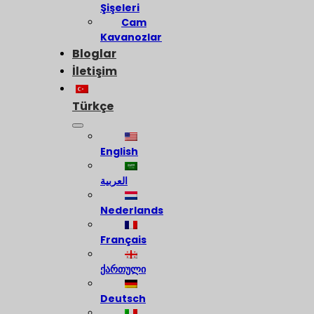
Şişeleri
Cam
Kavanozlar
Bloglar
İletişim
Türkçe
English
العربية
Nederlands
Français
ქართული
Deutsch