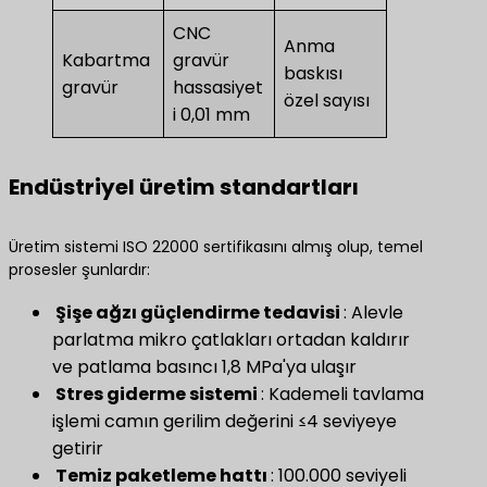
CNC
Anma
Kabartma
gravür
baskısı
gravür
hassasiyet
özel sayısı
i 0,01 mm
Endüstriyel üretim standartları
Üretim sistemi ISO 22000 sertifikasını almış olup, temel
prosesler şunlardır:
​ Şişe ağzı güçlendirme tedavisi ​
​: Alevle
parlatma mikro çatlakları ortadan kaldırır
ve patlama basıncı 1,8 MPa'ya ulaşır
​ Stres giderme sistemi ​
​: Kademeli tavlama
işlemi camın gerilim değerini ≤4 seviyeye
getirir
​ Temiz paketleme hattı ​
​: 100.000 seviyeli