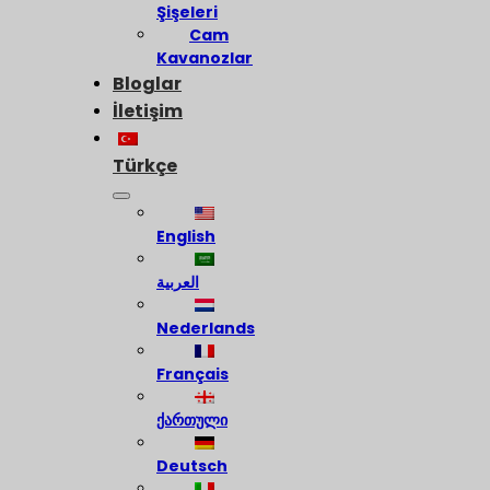
Şişeleri
Cam
Kavanozlar
Bloglar
İletişim
Türkçe
English
العربية
Nederlands
Français
ქართული
Deutsch