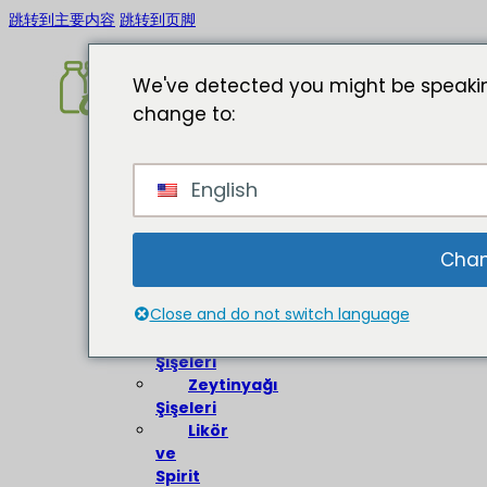
跳转到主要内容
跳转到页脚
We've detected you might be speakin
change to:
Ev
English
Hakkında
Cam
Şişeler
Chan
Şarap
Close and do not switch language
Şişeleri
Bira
Şişeleri
Zeytinyağı
Şişeleri
Likör
ve
Spirit