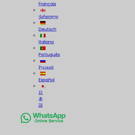
Français
ქართული
Deutsch
Italiano
Português
Русский
Español
日
本
語