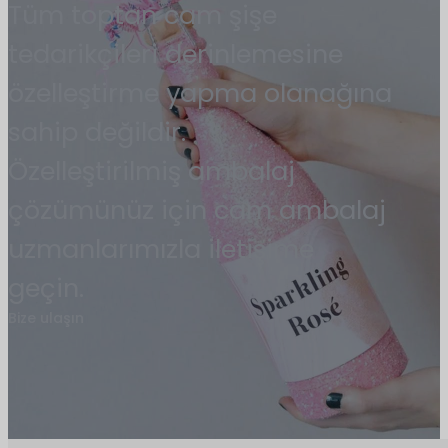
Tüm toptan cam şişe
tedarikçileri derinlemesine
özelleştirme yapma olanağına
sahip değildir.
Özelleştirilmiş ambalaj
çözümünüz için cam ambalaj
uzmanlarımızla iletişime
geçin.
Bize ulaşın