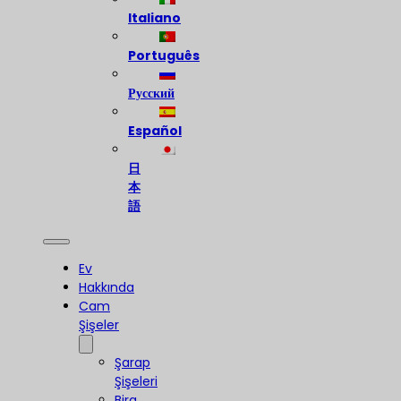
Italiano
Português
Русский
Español
日
本
語
Ev
Hakkında
Cam
Şişeler
Şarap
Şişeleri
Bira