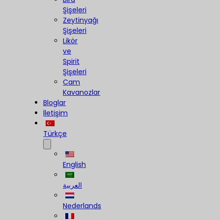
Şişeleri
Zeytinyağı
Şişeleri
Likör
ve
Spirit
Şişeleri
Cam
Kavanozlar
Bloglar
İletişim
Türkçe
English
العربية
Nederlands