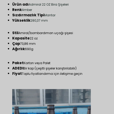
Ürün adı
Admiral 22 OZ Bira Şişeleri
Renk
Amber
Sızdırmazlık Tipi
Mantar
Yükseklik
280,37 mm
Stil
Amiral/bombardıman uçağı şişesi
Kapasite
22 oz
Çap
73,86 mm
Ağırlık
690g
Paket
Karton veya Palet
ADEDI
Bir kap (çeşitli şişeler karıştırılabilir)
Fiyat
Toplu fiyatlandırma için iletişime geçin