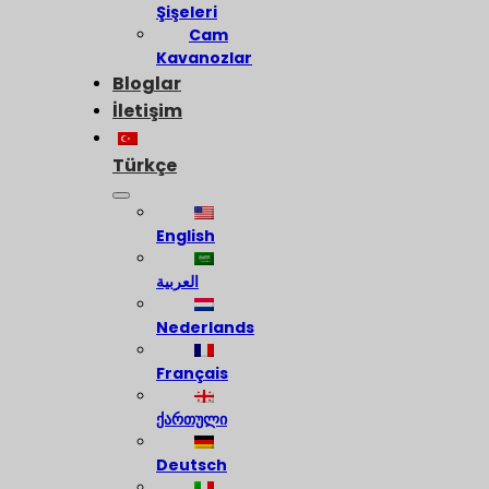
Şişeleri
Cam
Kavanozlar
Bloglar
İletişim
Türkçe
English
العربية
Nederlands
Français
ქართული
Deutsch