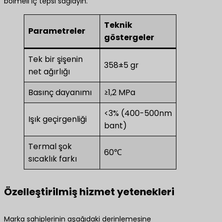
bölmeli iç tepsi sağlayın.
Teknik
Parametreler
göstergeler
Tek bir şişenin
358±5 gr
net ağırlığı
Basınç dayanımı
≥1,2 MPa
<3% (400-500nm
Işık geçirgenliği
bant)
Termal şok
60℃
sıcaklık farkı
Özelleştirilmiş hizmet yetenekleri
Marka sahiplerinin aşağıdaki derinlemesine