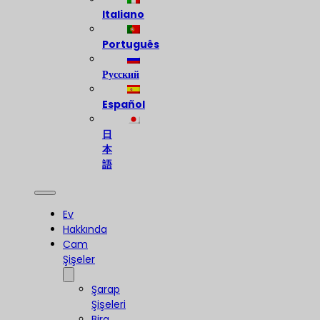
Italiano
Português
Русский
Español
日
本
語
Ev
Hakkında
Cam
Şişeler
Şarap
Şişeleri
Bira