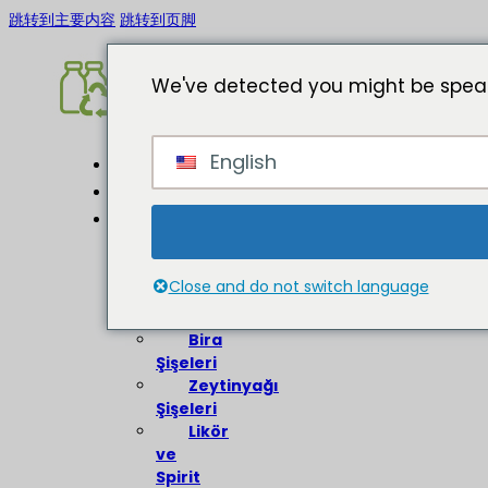
跳转到主要内容
跳转到页脚
We've detected you might be speak
English
Ev
Hakkında
Cam
Şişeler
Close and do not switch language
Şarap
Şişeleri
Bira
Şişeleri
Zeytinyağı
Şişeleri
Likör
ve
Spirit