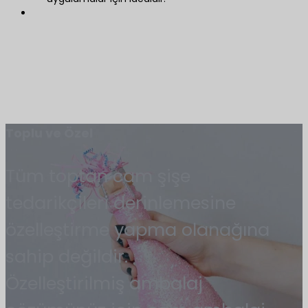
Toplu ve Özel
Tüm toptan cam şişe
tedarikçileri derinlemesine
özelleştirme yapma olanağına
sahip değildir.
Özelleştirilmiş ambalaj