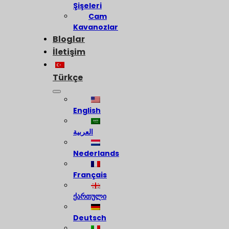
Şişeleri
Cam
Kavanozlar
Bloglar
İletişim
Türkçe
English
العربية
Nederlands
Français
ქართული
Deutsch