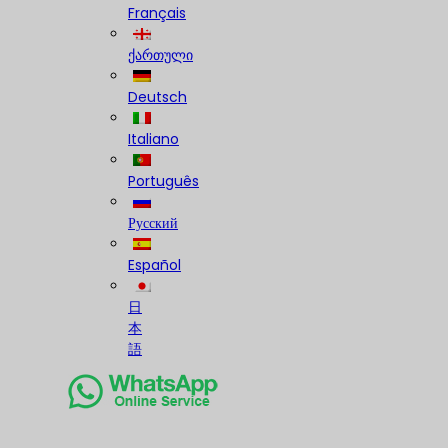
Français
ქართული
Deutsch
Italiano
Português
Русский
Español
日
本
語