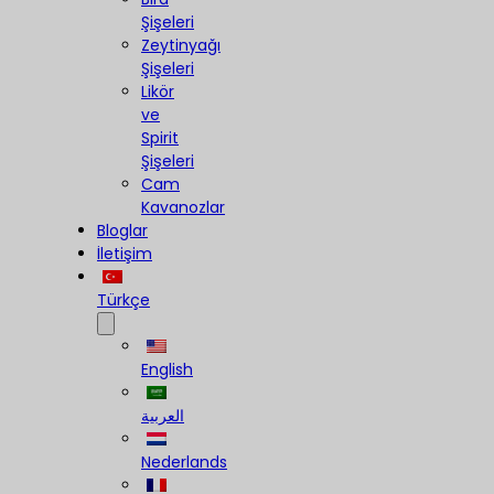
Şişeleri
Zeytinyağı
Şişeleri
Likör
ve
Spirit
Şişeleri
Cam
Kavanozlar
Bloglar
İletişim
Türkçe
English
العربية
Nederlands