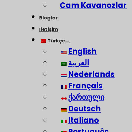
Cam Kavanozlar
Bloglar
İletişim
Türkçe
English
العربية
Nederlands
Français
ქართული
Deutsch
Italiano
Português