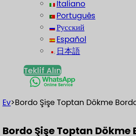
Italiano
Português
Русский
Español
日本語
Teklif Alın
Ev
>
Bordo Şişe Toptan Dökme Bordo
Bordo Şişe Toptan Dökme B