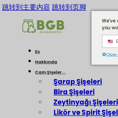
跳转到主要内容
跳转到页脚
We've 
you wa
E
Ev
Close 
Hakkında
Cam Şişeler
Şarap Şişeleri
Bira Şişeleri
Zeytinyağı Şişeleri
Likör ve Spirit Şişel