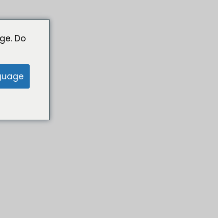
ge. Do
guage