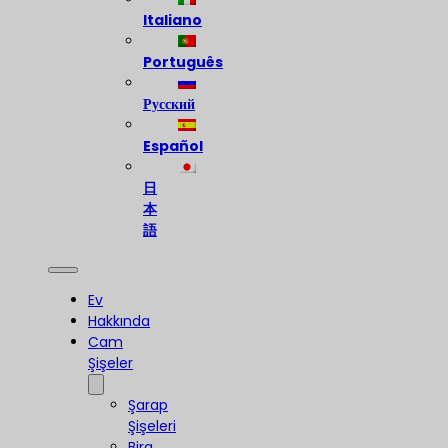
Italiano
Português
Русский
Español
日
本
語
Ev
Hakkında
Cam
Şişeler
Şarap
Şişeleri
Bira