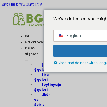
跳转到主要内容
跳转到页脚
We've detected you might
English
Ev
Hakkında
Cam
Şişeler
Close and do not switch lan
Şarap
Şişeleri
Bira
Şişeleri
Zeytinyağı
Şişeleri
Likör
ve
Spirit