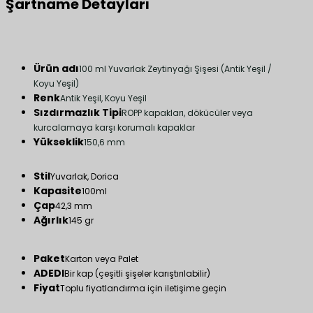
Şartname Detayları
Ürün adı
100 ml Yuvarlak Zeytinyağı Şişesi (Antik Yeşil /
Koyu Yeşil)
Renk
Antik Yeşil, Koyu Yeşil
Sızdırmazlık Tipi
ROPP kapakları, dökücüler veya
kurcalamaya karşı korumalı kapaklar
Yükseklik
150,6 mm
Stil
Yuvarlak, Dorica
Kapasite
100ml
Çap
42,3 mm
Ağırlık
145 gr
Paket
Karton veya Palet
ADEDI
Bir kap (çeşitli şişeler karıştırılabilir)
Fiyat
Toplu fiyatlandırma için iletişime geçin