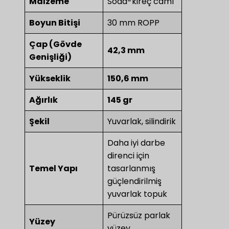
Malzeme
Soda-kireç camı
Boyun Bitişi
30 mm ROPP
Çap (Gövde
42,3 mm
Genişliği)
Yükseklik
150,6 mm
Ağırlık
145 gr
Şekil
Yuvarlak, silindirik
Daha iyi darbe
direnci için
Temel Yapı
tasarlanmış
güçlendirilmiş
yuvarlak topuk
Pürüzsüz parlak
Yüzey
yüzey