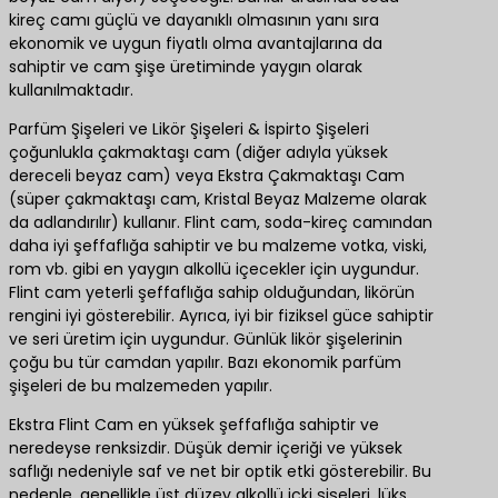
kireç camı güçlü ve dayanıklı olmasının yanı sıra
ekonomik ve uygun fiyatlı olma avantajlarına da
sahiptir ve cam şişe üretiminde yaygın olarak
kullanılmaktadır.
Parfüm Şişeleri ve Likör Şişeleri & İspirto Şişeleri
çoğunlukla çakmaktaşı cam (diğer adıyla yüksek
dereceli beyaz cam) veya Ekstra Çakmaktaşı Cam
(süper çakmaktaşı cam, Kristal Beyaz Malzeme olarak
da adlandırılır) kullanır. Flint cam, soda-kireç camından
daha iyi şeffaflığa sahiptir ve bu malzeme votka, viski,
rom vb. gibi en yaygın alkollü içecekler için uygundur.
Flint cam yeterli şeffaflığa sahip olduğundan, likörün
rengini iyi gösterebilir. Ayrıca, iyi bir fiziksel güce sahiptir
ve seri üretim için uygundur. Günlük likör şişelerinin
çoğu bu tür camdan yapılır. Bazı ekonomik parfüm
şişeleri de bu malzemeden yapılır.
Ekstra Flint Cam en yüksek şeffaflığa sahiptir ve
neredeyse renksizdir. Düşük demir içeriği ve yüksek
saflığı nedeniyle saf ve net bir optik etki gösterebilir. Bu
nedenle, genellikle üst düzey alkollü içki şişeleri, lüks