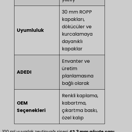
30 mm ROPP
kapakları,
dökücüler ve
Uyumluluk
kurcalamaya
dayanıklı
kapaklar
Envanter ve
üretim
ADEDI
planlamasına
bağlı olarak
Renkli kaplama,
OEM
kabartma,
Seçenekleri
çıkartma baskı,
özel kalıp
100 ml yuvarlak zeytinyağı şişesi
42,3 mm gövde çapı