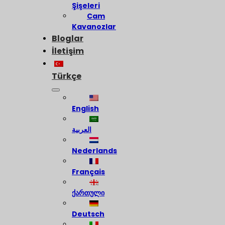
Şişeleri
Cam
Kavanozlar
Bloglar
İletişim
Türkçe
English
العربية
Nederlands
Français
ქართული
Deutsch