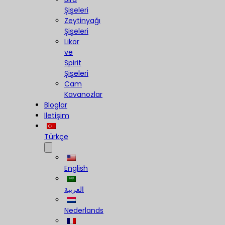
Şişeleri
Zeytinyağı
Şişeleri
Likör
ve
Spirit
Şişeleri
Cam
Kavanozlar
Bloglar
İletişim
Türkçe
English
العربية
Nederlands