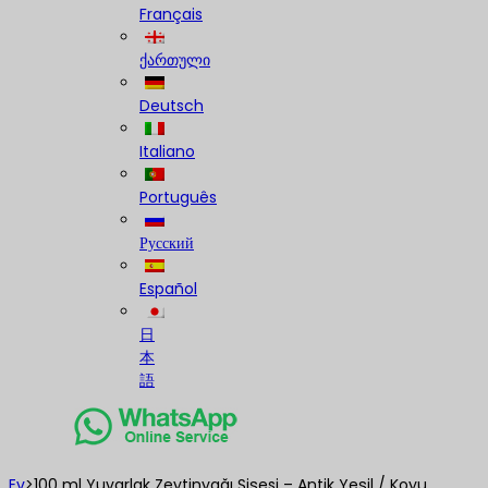
Français
ქართული
Deutsch
Italiano
Português
Русский
Español
日
本
語
Ev
>
100 ml Yuvarlak Zeytinyağı Şişesi – Antik Yeşil / Koyu