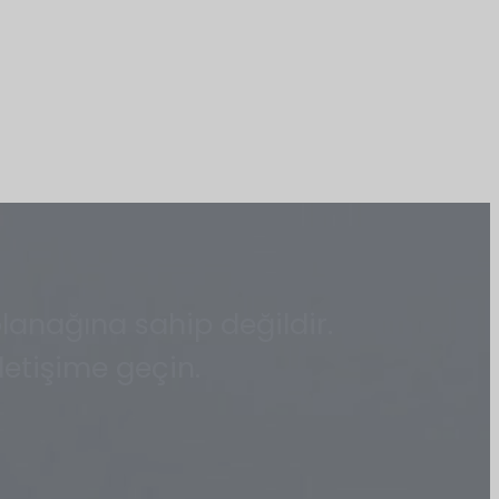
lanağına sahip değildir.
etişime geçin.