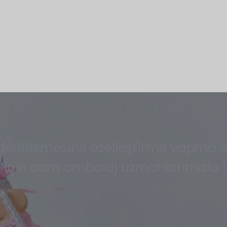
derinlemesine özelleştirme yapma o
 için cam ambalaj uzmanlarımızla il