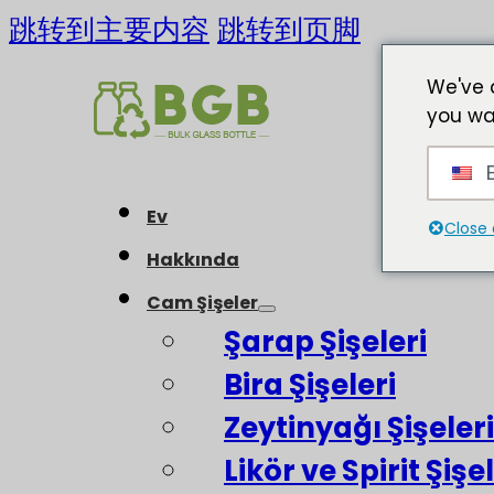
跳转到主要内容
跳转到页脚
We've 
you wa
E
Ev
Close 
Hakkında
Cam Şişeler
Şarap Şişeleri
Bira Şişeleri
Zeytinyağı Şişeleri
Likör ve Spirit Şişel