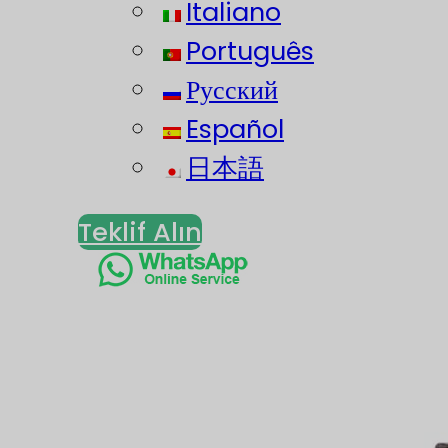
Italiano
Português
Русский
Español
日本語
Teklif Alın