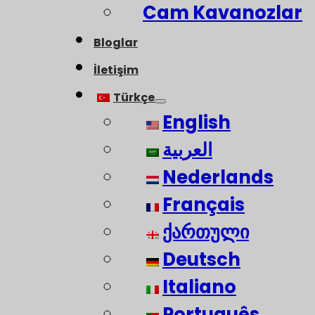
Cam Kavanozlar
Bloglar
İletişim
Türkçe
English
العربية
Nederlands
Français
ქართული
Deutsch
Italiano
Português