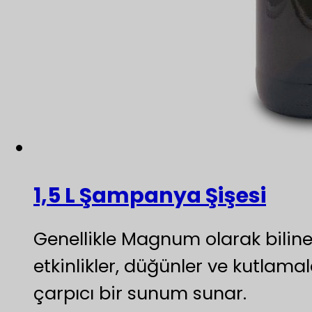
1,5 L Şampanya Şişesi
Genellikle Magnum olarak bilinen
etkinlikler, düğünler ve kutlam
çarpıcı bir sunum sunar.