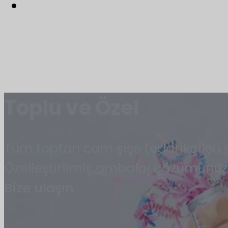
Toplu ve Özel
Tüm toptan cam şişe tedarikçileri 
Özelleştirilmiş ambalaj çözümünüz
Bize ulaşın