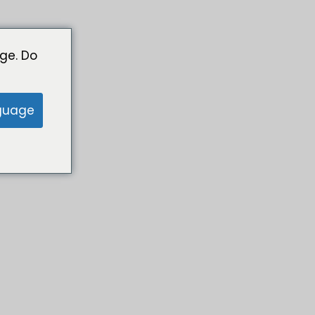
ge. Do
guage