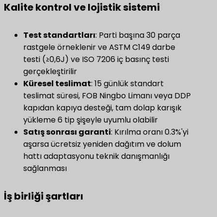
Kalite kontrol ve lojistik sistemi
​Test standartları​
​: Parti başına 30 parça
rastgele örneklenir ve ASTM C149 darbe
testi (≥0,6J) ve ISO 7206 iç basınç testi
gerçekleştirilir
​Küresel teslimat​
​: 15 günlük standart
teslimat süresi, FOB Ningbo Limanı veya DDP
kapıdan kapıya desteği, tam dolap karışık
yükleme 6 tip şişeyle uyumlu olabilir
Satış sonrası garanti
​: Kırılma oranı 0.3%'yi
aşarsa ücretsiz yeniden dağıtım ve dolum
hattı adaptasyonu teknik danışmanlığı
sağlanması
İş birliği şartları