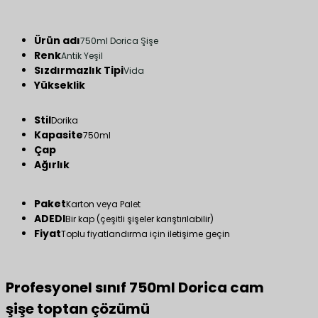
Ürün adı
750ml Dorica Şişe
Renk
Antik Yeşil
Sızdırmazlık Tipi
Vida
Yükseklik
Stil
Dorika
Kapasite
750ml
Çap
Ağırlık
Paket
Karton veya Palet
ADEDI
Bir kap (çeşitli şişeler karıştırılabilir)
Fiyat
Toplu fiyatlandırma için iletişime geçin
Profesyonel sınıf 750ml Dorica cam
şişe toptan çözümü