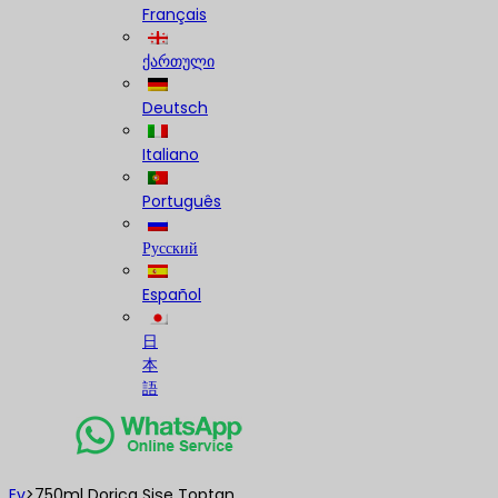
Français
ქართული
Deutsch
Italiano
Português
Русский
Español
日
本
語
Ev
>
750ml Dorica Şişe Toptan