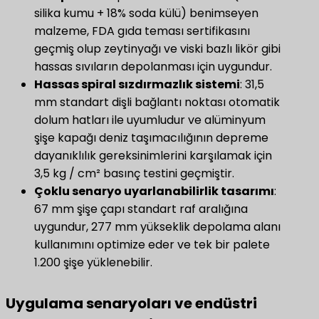
silika kumu + 18% soda külü) benimseyen
malzeme, FDA gıda teması sertifikasını
geçmiş olup zeytinyağı ve viski bazlı likör gibi
hassas sıvıların depolanması için uygundur.
Hassas spiral sızdırmazlık sistemi
: 31,5
mm standart dişli bağlantı noktası otomatik
dolum hatları ile uyumludur ve alüminyum
şişe kapağı deniz taşımacılığının depreme
dayanıklılık gereksinimlerini karşılamak için
3,5 kg / cm² basınç testini geçmiştir.
​Çoklu senaryo uyarlanabilirlik tasarımı​
​:
67 mm şişe çapı standart raf aralığına
uygundur, 277 mm yükseklik depolama alanı
kullanımını optimize eder ve tek bir palete
1.200 şişe yüklenebilir.
Uygulama senaryoları ve endüstri