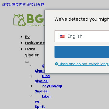
跳转到主要内容
跳转到页脚
We've detected you might
English
Ev
Hakkında
Cam
Şişeler
Close and do not switch lan
Şarap
Şişeleri
Bira
Şişeleri
Zeytinyağı
Şişeleri
Likör
ve
Spirit