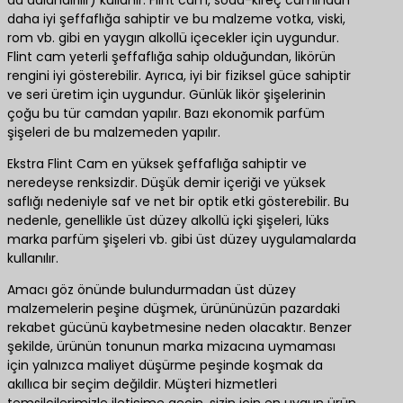
daha iyi şeffaflığa sahiptir ve bu malzeme votka, viski,
rom vb. gibi en yaygın alkollü içecekler için uygundur.
Flint cam yeterli şeffaflığa sahip olduğundan, likörün
rengini iyi gösterebilir. Ayrıca, iyi bir fiziksel güce sahiptir
ve seri üretim için uygundur. Günlük likör şişelerinin
çoğu bu tür camdan yapılır. Bazı ekonomik parfüm
şişeleri de bu malzemeden yapılır.
Ekstra Flint Cam en yüksek şeffaflığa sahiptir ve
neredeyse renksizdir. Düşük demir içeriği ve yüksek
saflığı nedeniyle saf ve net bir optik etki gösterebilir. Bu
nedenle, genellikle üst düzey alkollü içki şişeleri, lüks
marka parfüm şişeleri vb. gibi üst düzey uygulamalarda
kullanılır.
Amacı göz önünde bulundurmadan üst düzey
malzemelerin peşine düşmek, ürününüzün pazardaki
rekabet gücünü kaybetmesine neden olacaktır. Benzer
şekilde, ürünün tonunun marka mizacına uymaması
için yalnızca maliyet düşürme peşinde koşmak da
akıllıca bir seçim değildir. Müşteri hizmetleri
temsilcilerimizle iletişime geçin, sizin için en uygun ürün