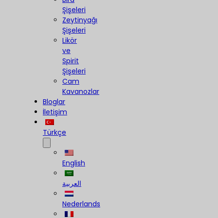
Şişeleri
Zeytinyağı
Şişeleri
Likör
ve
Spirit
Şişeleri
Cam
Kavanozlar
Bloglar
İletişim
Türkçe
English
العربية
Nederlands