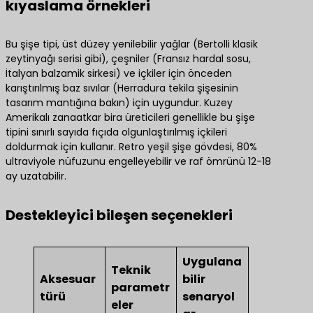
kıyaslama örnekleri
Bu şişe tipi, üst düzey yenilebilir yağlar (Bertolli klasik
zeytinyağı serisi gibi), çeşniler (Fransız hardal sosu,
İtalyan balzamik sirkesi) ve içkiler için önceden
karıştırılmış baz sıvılar (Herradura tekila şişesinin
tasarım mantığına bakın) için uygundur. Kuzey
Amerikalı zanaatkar bira üreticileri genellikle bu şişe
tipini sınırlı sayıda fıçıda olgunlaştırılmış içkileri
doldurmak için kullanır. Retro yeşil şişe gövdesi, 80%
ultraviyole nüfuzunu engelleyebilir ve raf ömrünü 12-18
ay uzatabilir.
Destekleyici bileşen seçenekleri
Uygulana
Teknik
Aksesuar
bilir
parametr
türü
senaryol
eler