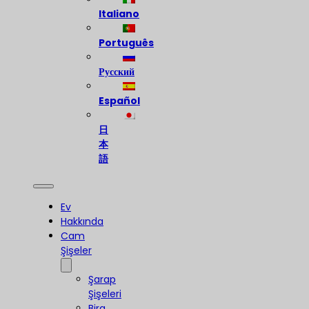
Italiano
Português
Русский
Español
日
本
語
Ev
Hakkında
Cam
Şişeler
Şarap
Şişeleri
Bira