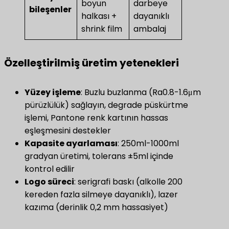
boyun
darbeye
bileşenler​
halkası +
dayanıklı
shrink film
ambalaj
Özelleştirilmiş üretim yetenekleri
​Yüzey işleme​
​: Buzlu buzlanma (Ra0.8-1.6μm
pürüzlülük) sağlayın, degrade püskürtme
işlemi, Pantone renk kartının hassas
eşleşmesini destekler
Kapasite ayarlaması
​: 250ml-1000ml
gradyan üretimi, tolerans ±5ml içinde
kontrol edilir
​Logo süreci​
: serigrafi baskı (alkolle 200
kereden fazla silmeye dayanıklı), lazer
kazıma (derinlik 0,2 mm hassasiyet)