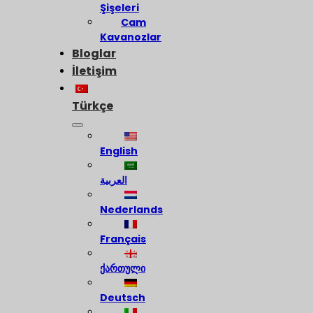
Şişeleri
Cam
Kavanozlar
Bloglar
İletişim
Türkçe
English
العربية
Nederlands
Français
ქართული
Deutsch