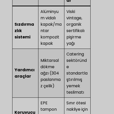
ar
Alüminyu
Viski
m vidalı
vintage,
Sızdırma
kapak/ma
organik
zlık
ntar
sertifikalı
sistemi​
kompozit
pişirme
kapak
yağı
Catering
Miktarsal
sektöründ
dökme
e
Yardımcı
ağzı (304
standartla
araçlar
paslanma
ştırılmış
z çelik)
yemek
teslimatı
EPE
Sınır ötesi
tampon
nakliye için
​Koruyucu