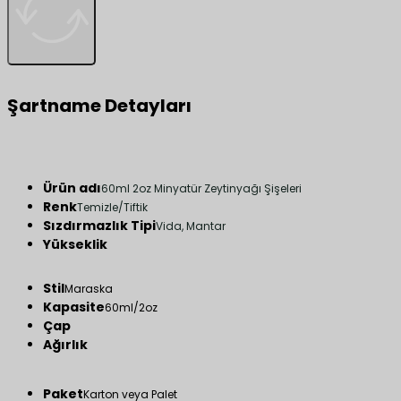
Şartname Detayları
Ürün adı
60ml 2oz Minyatür Zeytinyağı Şişeleri
Renk
Temizle/Tiftik
Sızdırmazlık Tipi
Vida, Mantar
Yükseklik
Stil
Maraska
Kapasite
60ml/2oz
Çap
Ağırlık
Paket
Karton veya Palet