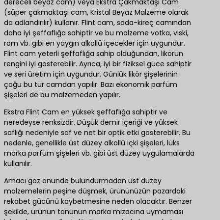
dereceli beyaz cam) veya Ekstra Çakmaktaşı Cam
(süper çakmaktaşı cam, Kristal Beyaz Malzeme olarak
da adlandırılır) kullanır. Flint cam, soda-kireç camından
daha iyi şeffaflığa sahiptir ve bu malzeme votka, viski,
rom vb. gibi en yaygın alkollü içecekler için uygundur.
Flint cam yeterli şeffaflığa sahip olduğundan, likörün
rengini iyi gösterebilir. Ayrıca, iyi bir fiziksel güce sahiptir
ve seri üretim için uygundur. Günlük likör şişelerinin
çoğu bu tür camdan yapılır. Bazı ekonomik parfüm
şişeleri de bu malzemeden yapılır.
Ekstra Flint Cam en yüksek şeffaflığa sahiptir ve
neredeyse renksizdir. Düşük demir içeriği ve yüksek
saflığı nedeniyle saf ve net bir optik etki gösterebilir. Bu
nedenle, genellikle üst düzey alkollü içki şişeleri, lüks
marka parfüm şişeleri vb. gibi üst düzey uygulamalarda
kullanılır.
Amacı göz önünde bulundurmadan üst düzey
malzemelerin peşine düşmek, ürününüzün pazardaki
rekabet gücünü kaybetmesine neden olacaktır. Benzer
şekilde, ürünün tonunun marka mizacına uymaması