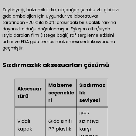
Zeytinyağı, balzamik sirke, akçaağaç şurubu vb. gibi sıvı
gıda ambalajları için uygundur ve laboratuvar
tarafından -20℃ ila 120℃ arasındaki bir sıcaklık farkına
dayanıklı olduğu doğrulanmıştır. Eşleşen altın/siyah
ısıyla daralan film (isteğe bağlı) raf sergileme etkisini
artırır ve FDA gıda temas malzemesi sertifikasyonunu
geçmiştir.
Sızdırmazlık aksesuarları çözümü
Malzeme
Sızdırmaz
Aksesuar
seçenekle
lık
türü
ri
seviyesi
IP67
Vidalı
Gıda sınıfı
sızıntıya
kapak
PP plastik
karşı