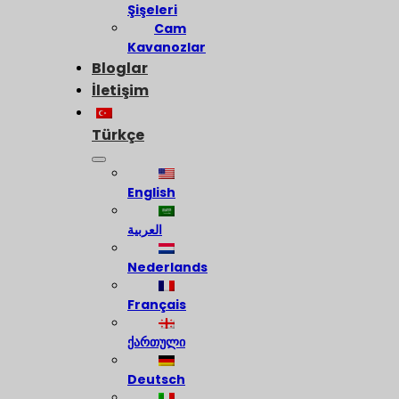
Şişeleri
Cam
Kavanozlar
Bloglar
İletişim
Türkçe
English
العربية
Nederlands
Français
ქართული
Deutsch