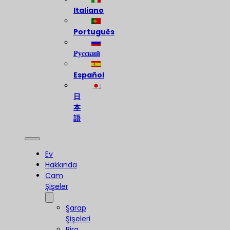
Italiano
Português
Русский
Español
日
本
語
Ev
Hakkında
Cam
Şişeler
Şarap
Şişeleri
Bira