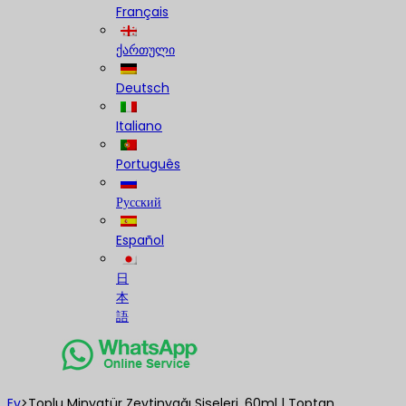
Français
ქართული
Deutsch
Italiano
Português
Русский
Español
日
本
語
Ev
>
Toplu Minyatür Zeytinyağı Şişeleri, 60ml | Toptan