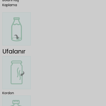
Bölünmüş
Kaplama
Ufalanır
Kordon