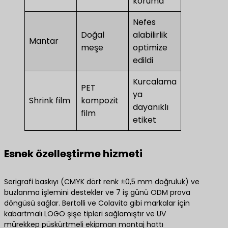
koruma
Nefes
Doğal
alabilirlik
Mantar
meşe
optimize
edildi
Kurcalama
PET
ya
Shrink film
kompozit
dayanıklı
film
etiket
Esnek özelleştirme hizmeti
Serigrafi baskıyı (CMYK dört renk ±0,5 mm doğruluk) ve
buzlanma işlemini destekler ve 7 iş günü ODM prova
döngüsü sağlar. Bertolli ve Colavita gibi markalar için
kabartmalı LOGO şişe tipleri sağlamıştır ve UV
mürekkep püskürtmeli ekipman montaj hattı