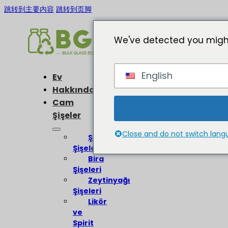
跳转到主要内容
跳转到页脚
We've detected you might
English
Ev
Hakkında
Cam
Şişeler
Close and do not switch lan
Şarap
Şişeleri
Bira
Şişeleri
Zeytinyağı
Şişeleri
Likör
ve
Spirit