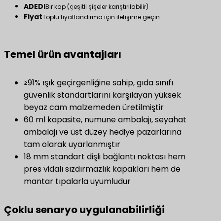
ADEDI
Bir kap (çeşitli şişeler karıştırılabilir)
Fiyat
Toplu fiyatlandırma için iletişime geçin
Temel ürün avantajları
≥91% ışık geçirgenliğine sahip, gıda sınıfı
güvenlik standartlarını karşılayan yüksek
beyaz cam malzemeden üretilmiştir
60 ml kapasite, numune ambalajı, seyahat
ambalajı ve üst düzey hediye pazarlarına
tam olarak uyarlanmıştır
18 mm standart dişli bağlantı noktası hem
pres vidalı sızdırmazlık kapakları hem de
mantar tıpalarla uyumludur
Çoklu senaryo uygulanabilirliği