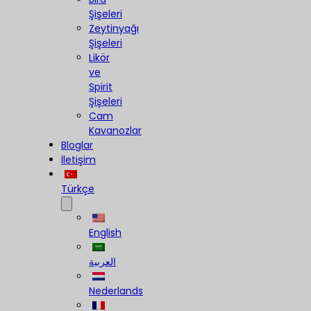
Şişeleri
Zeytinyağı
Şişeleri
Likör
ve
Spirit
Şişeleri
Cam
Kavanozlar
Bloglar
İletişim
Türkçe
English
العربية
Nederlands