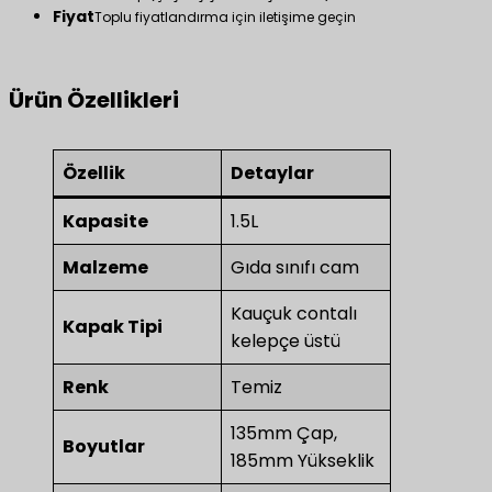
Fiyat
Toplu fiyatlandırma için iletişime geçin
Ürün Özellikleri
Özellik
Detaylar
Kapasite
1.5L
Malzeme
Gıda sınıfı cam
Kauçuk contalı
Kapak Tipi
kelepçe üstü
Renk
Temiz
135mm Çap,
Boyutlar
185mm Yükseklik