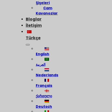
Şişeleri
Cam
Kavanozlar
Bloglar
İletişim
Türkçe
English
العربية
Nederlands
Français
ქართული
Deutsch