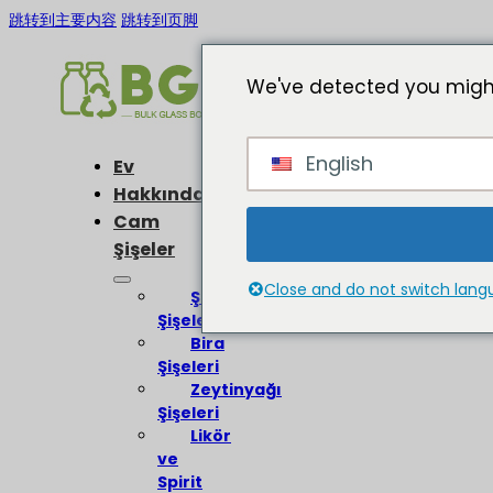
跳转到主要内容
跳转到页脚
We've detected you might
English
Ev
Hakkında
Cam
Şişeler
Close and do not switch lan
Şarap
Şişeleri
Bira
Şişeleri
Zeytinyağı
Şişeleri
Likör
ve
Spirit