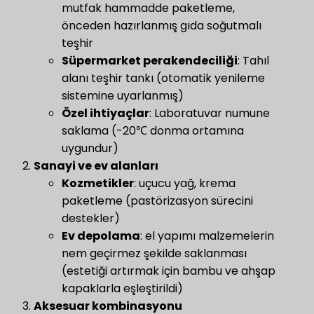
mutfak hammadde paketleme,
önceden hazırlanmış gıda soğutmalı
teşhir
Süpermarket perakendeciliği
: Tahıl
alanı teşhir tankı (otomatik yenileme
sistemine uyarlanmış)
Özel ihtiyaçlar
​: Laboratuvar numune
saklama (-20℃ donma ortamına
uygundur)
​Sanayi ve ev alanları​
​
​Kozmetikler​
​: uçucu yağ, krema
paketleme (pastörizasyon sürecini
destekler)
​Ev depolama​
​: el yapımı malzemelerin
nem geçirmez şekilde saklanması
(estetiği artırmak için bambu ve ahşap
kapaklarla eşleştirildi)
​Aksesuar kombinasyonu​
​