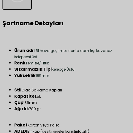
Şartname Detayları
Ürün adı
1.5l hava geçirmez conta cam fıçı kavanoz
kelepçesi üst
Renk
Temizle/Tiftik
Sızdırmazlık Tipi
Kelepçe Üstü
Yükseklik
185mm
Stil
Gıda Saklama Kapları
Kapasite
1.5L
Çap
135mm
Ağırlık
780 gr
Paket
Karton veya Palet
ADEDI
Bir kap (çeşitli şişeler karıştırılabilir)