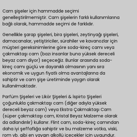
Cam şişeler için hammadde seçimi
genelleştirilmemiştir. Cam şişelerin farklı kullanımlarına
bağlı olarak, hammadde seçimi de farklıdır.
Genellikle şarap şişeleri, bira şişeleri, zeytinyağı şişeleri,
damacanalar, yetiştiriciler, sürahiler ve kavanozlar için
müşteri gereksinimlerine göre soda-kireç camı veya
çakmaktaşı cam (bazı insanlar buna yüksek dereceli
beyaz cam diyor) seçeceğiz. Bunlar arasında soda-
kireç camı güçlü ve dayanıklı olmasının yanı sıra
ekonomik ve uygun fiyatlı olma avantajlarına da
sahiptir ve cam şişe üretiminde yaygın olarak
kullanılmaktadır.
Parfüm Şişeleri ve Likör Şişeleri & İspirto Şişeleri
çoğunlukla çakmaktaşı cam (diğer adıyla yüksek
dereceli beyaz cam) veya Ekstra Çakmaktaşı Cam
(süper çakmaktaşı cam, Kristal Beyaz Malzeme olarak
da adlandırılır) kullanır. Flint cam, soda-kireç camından
daha iyi şeffaflığa sahiptir ve bu malzeme votka, viski,
rom vb. gibi en yaygın alkollü içecekler için uygundur.