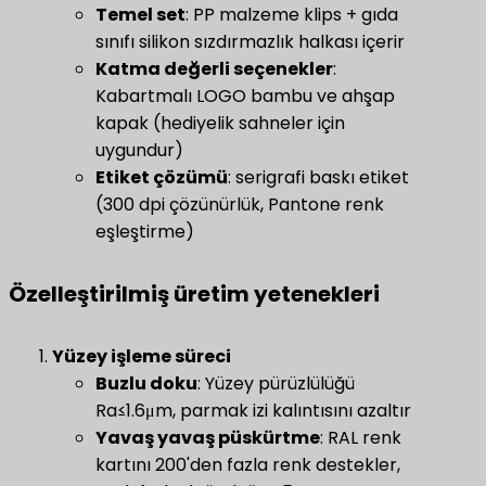
Temel set
​: PP malzeme klips + gıda
sınıfı silikon sızdırmazlık halkası içerir
​Katma değerli seçenekler​
:
Kabartmalı LOGO bambu ve ahşap
kapak (hediyelik sahneler için
uygundur)
Etiket çözümü
: serigrafi baskı etiket
(300 dpi çözünürlük, Pantone renk
eşleştirme)
Özelleştirilmiş üretim yetenekleri
​Yüzey işleme süreci​
​
​Buzlu doku​
: Yüzey pürüzlülüğü
Ra≤1.6μm, parmak izi kalıntısını azaltır
​Yavaş yavaş püskürtme​
​: RAL renk
kartını 200'den fazla renk destekler,