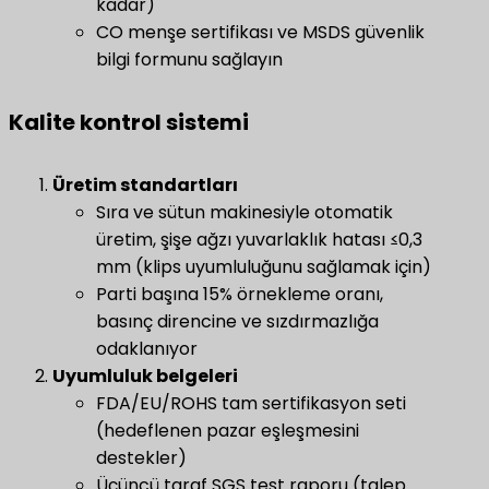
kadar)
CO menşe sertifikası ve MSDS güvenlik
bilgi formunu sağlayın
Kalite kontrol sistemi
Üretim standartları
​
Sıra ve sütun makinesiyle otomatik
üretim, şişe ağzı yuvarlaklık hatası ≤0,3
mm (klips uyumluluğunu sağlamak için)
Parti başına 15% örnekleme oranı,
basınç direncine ve sızdırmazlığa
odaklanıyor
​Uyumluluk belgeleri​
​
FDA/EU/ROHS tam sertifikasyon seti
(hedeflenen pazar eşleşmesini
destekler)
Üçüncü taraf SGS test raporu (talep