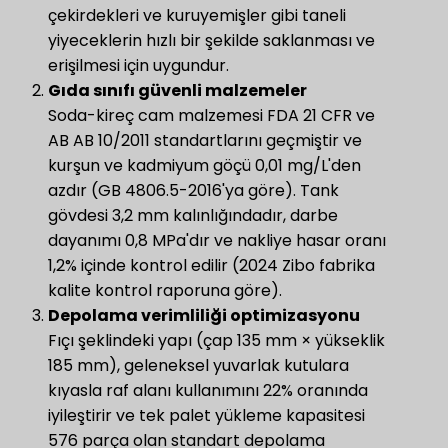
çekirdekleri ve kuruyemişler gibi taneli
yiyeceklerin hızlı bir şekilde saklanması ve
erişilmesi için uygundur.
Gıda sınıfı güvenli malzemeler
Soda-kireç cam malzemesi FDA 21 CFR ve
AB AB 10/2011 standartlarını geçmiştir ve
kurşun ve kadmiyum göçü 0,01 mg/L'den
azdır (GB 4806.5-2016'ya göre). Tank
gövdesi 3,2 mm kalınlığındadır, darbe
dayanımı 0,8 MPa'dır ve nakliye hasar oranı
1,2% içinde kontrol edilir (2024 Zibo fabrika
kalite kontrol raporuna göre).
Depolama verimliliği optimizasyonu
Fıçı şeklindeki yapı (çap 135 mm × yükseklik
185 mm), geleneksel yuvarlak kutulara
kıyasla raf alanı kullanımını 22% oranında
iyileştirir ve tek palet yükleme kapasitesi
576 parça olan standart depolama