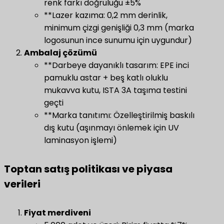
renk farkı doğruluğu ±5%
**Lazer kazıma: 0,2 mm derinlik,
minimum çizgi genişliği 0,3 mm (marka
logosunun ince sunumu için uygundur)
​Ambalaj çözümü
**Darbeye dayanıklı tasarım: EPE inci
pamuklu astar + beş katlı oluklu
mukavva kutu, ISTA 3A taşıma testini
geçti
**Marka tanıtımı: Özelleştirilmiş baskılı
dış kutu (aşınmayı önlemek için UV
laminasyon işlemi)
Toptan satış politikası ve piyasa
verileri
Fiyat merdiveni