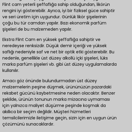
Flint cam yeterli şeffaflığa sahip olduğundan, likörün
rengini iyi gösterebilir. Ayrıca, iyi bir fiziksel güce sahiptir
ve seri üretim için uygundur. Günlük likör şişelerinin
çoğu bu tür camdan yapılır. Bazı ekonomik parfüm
şişeleri de bu malzemeden yapılır.
Ekstra Flint Cam en yüksek şeffaflığa sahiptir ve
neredeyse renksizdir. Düşük demir içeriği ve yüksek
saflığı nedeniyle saf ve net bir optik etki gösterebilir. Bu
nedenle, genellikle üst düzey alkollü içki şişeleri, lüks
marka parfüm şişeleri vb. gibi üst düzey uygulamalarda
kullanılır.
Amacı göz önünde bulundurmadan üst düzey
malzemelerin peşine düşmek, ürününüzün pazardaki
rekabet gücünü kaybetmesine neden olacaktır. Benzer
şekilde, ürünün tonunun marka mizacına uymaması
için yalnızca maliyet düşürme peşinde koşmak da
akıllıca bir seçim değildir. Müşteri hizmetleri
temsilcilerimizle iletişime geçin, sizin için en uygun ürün
çözümünü sunacaklardır.