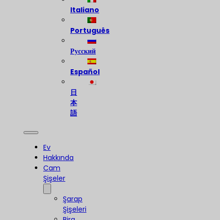
Italiano
Português
Русский
Español
日
本
語
Ev
Hakkında
Cam
Şişeler
Şarap
Şişeleri
Bira