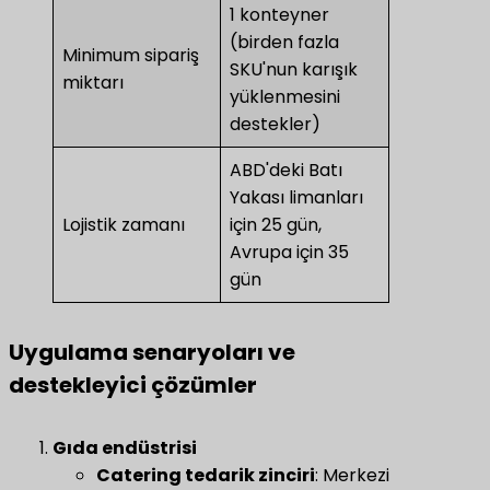
1 konteyner
(birden fazla
Minimum sipariş
SKU'nun karışık
miktarı
yüklenmesini
destekler)
ABD'deki Batı
Yakası limanları
Lojistik zamanı
için 25 gün,
Avrupa için 35
gün
Uygulama senaryoları ve
destekleyici çözümler
Gıda endüstrisi
​
​Catering tedarik zinciri​
​: Merkezi