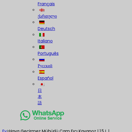
Français
ქართული
Deutsch
Italiano
Português
Русский
Español
日
本
語
Ev
>
Hava Geçirmez Mühürlü Cam Fıçı Kavanoz | 1,5 L |