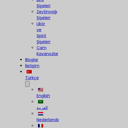
Şişeleri
Zeytinyağı
Şişeleri
Likör
ve
Spirit
Şişeleri
Cam
Kavanozlar
Bloglar
İletişim
Türkçe
English
العربية
Nederlands