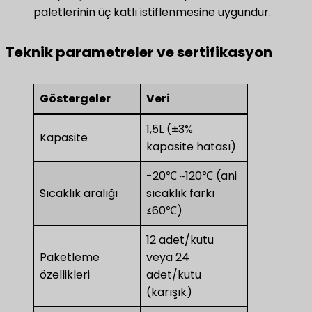
paletlerinin üç katlı istiflenmesine uygundur.
Teknik parametreler ve sertifikasyon
Göstergeler
Veri
1,5L (±3%
Kapasite
kapasite hatası)
-20℃ ~120℃ (ani
Sıcaklık aralığı
sıcaklık farkı
≤60℃)
12 adet/kutu
Paketleme
veya 24
özellikleri
adet/kutu
(karışık)