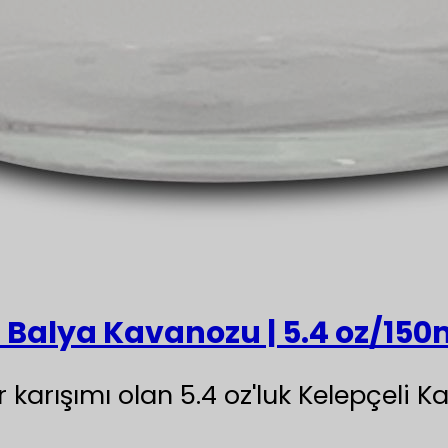
 Balya Kavanozu | 5.4 oz/150
ir karışımı olan 5.4 oz'luk Kelepçel