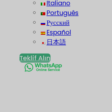
Italiano
Português
Русский
Español
日本語
Teklif Alın