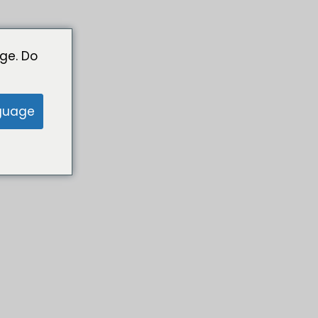
ge. Do
guage