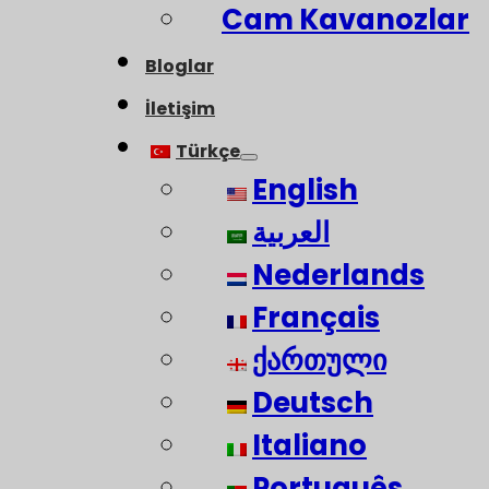
Cam Kavanozlar
Bloglar
İletişim
Türkçe
English
العربية
Nederlands
Français
ქართული
Deutsch
Italiano
Português