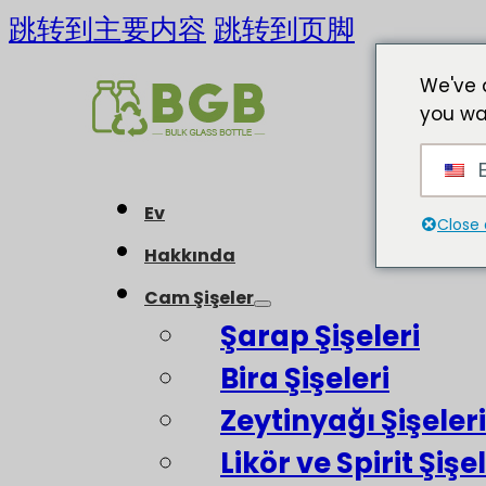
跳转到主要内容
跳转到页脚
We've 
you wa
E
Ev
Close 
Hakkında
Cam Şişeler
Şarap Şişeleri
Bira Şişeleri
Zeytinyağı Şişeleri
Likör ve Spirit Şişel