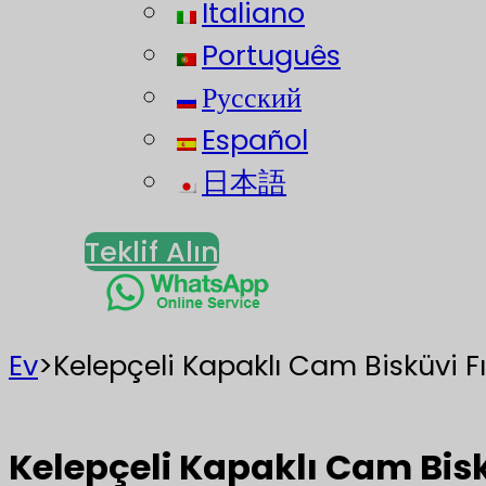
Italiano
Português
Русский
Español
日本語
Teklif Alın
Ev
>
Kelepçeli Kapaklı Cam Bisküvi Fıç
Kelepçeli Kapaklı Cam Biskü