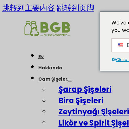
跳转到主要内容
跳转到页脚
We've 
you wa
E
Ev
Close 
Hakkında
Cam Şişeler
Şarap Şişeleri
Bira Şişeleri
Zeytinyağı Şişeleri
Likör ve Spirit Şişel