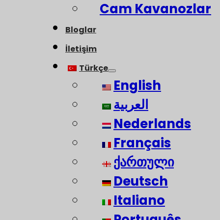
Cam Kavanozlar
Bloglar
İletişim
Türkçe
English
العربية
Nederlands
Français
ქართული
Deutsch
Italiano
Português