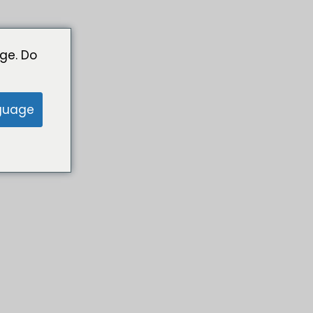
ge. Do
guage