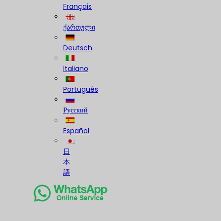
Français
ქართული
Deutsch
Italiano
Português
Русский
Español
日
本
語