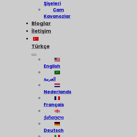
Şişeleri
Cam
Kavanozlar
Bloglar
İletişim
Türkçe
English
العربية
Nederlands
Français
ქართული
Deutsch