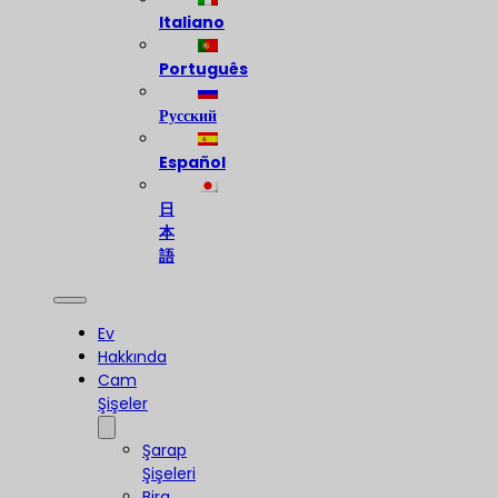
Italiano
Português
Русский
Español
日
本
語
Ev
Hakkında
Cam
Şişeler
Şarap
Şişeleri
Bira