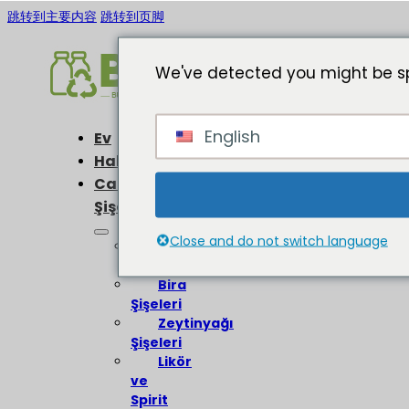
跳转到主要内容
跳转到页脚
We've detected you might be sp
English
Ev
Hakkında
Cam
Şişeler
Close and do not switch language
Şarap
Şişeleri
Bira
Şişeleri
Zeytinyağı
Şişeleri
Likör
ve
Spirit