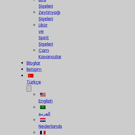
Şişeleri
Zeytinyağı
Şişeleri
Likör
ve
Spirit
Şişeleri
Cam
Kavanozlar
Bloglar
İletişim
Türkçe
English
العربية
Nederlands