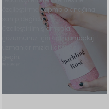
tedarikçileri derinlemesine
özelleştirme yapma olanağına
sahip değildir.
Özelleştirilmiş ambalaj
çözümünüz için cam ambalaj
uzmanlarımızla iletişime
geçin.
Bize ulaşın