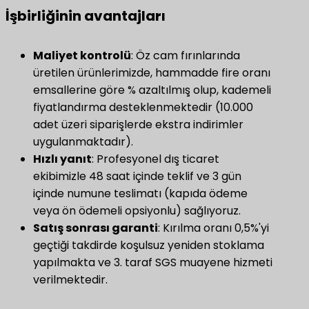
​İşbirliğinin avantajları​
​Maliyet kontrolü​
: Öz cam fırınlarında
üretilen ürünlerimizde, hammadde fire oranı
emsallerine göre % azaltılmış olup, kademeli
fiyatlandırma desteklenmektedir (10.000
adet üzeri siparişlerde ekstra indirimler
uygulanmaktadır).
Hızlı yanıt
​: Profesyonel dış ticaret
ekibimizle 48 saat içinde teklif ve 3 gün
içinde numune teslimatı (kapıda ödeme
veya ön ödemeli opsiyonlu) sağlıyoruz.
Satış sonrası garanti
: Kırılma oranı 0,5%'yi
geçtiği takdirde koşulsuz yeniden stoklama
yapılmakta ve 3. taraf SGS muayene hizmeti
verilmektedir.