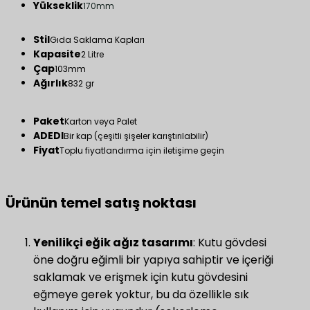
Yükseklik
170mm
Stil
Gıda Saklama Kapları
Kapasite
2 Litre
Çap
103mm
Ağırlık
832 gr
Paket
Karton veya Palet
ADEDI
Bir kap (çeşitli şişeler karıştırılabilir)
Fiyat
Toplu fiyatlandırma için iletişime geçin
Ürünün temel satış noktası
Yenilikçi eğik ağız tasarımı
​: Kutu gövdesi
öne doğru eğimli bir yapıya sahiptir ve içeriği
saklamak ve erişmek için kutu gövdesini
eğmeye gerek yoktur, bu da özellikle sık