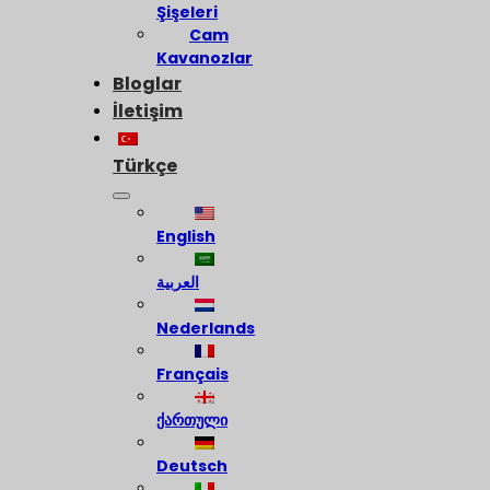
Şişeleri
Cam
Kavanozlar
Bloglar
İletişim
Türkçe
English
العربية
Nederlands
Français
ქართული
Deutsch