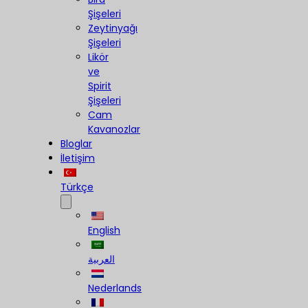
Şişeleri
Zeytinyağı
Şişeleri
Likör
ve
Spirit
Şişeleri
Cam
Kavanozlar
Bloglar
İletişim
Türkçe
English
العربية
Nederlands