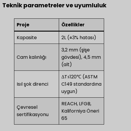
​Teknik parametreler ve uyumluluk​
Proje
Özellikler
Kapasite
2L (±3% hatası)
3,2 mm (şişe
Cam kalınlığı
gövdesi), 4,5 mm
(alt)
ΔT≤120℃ (ASTM
Isıl şok direnci
C149 standardına
uygun)
REACH, LFGB,
Çevresel
Kaliforniya Öneri
sertifikasyonu
65