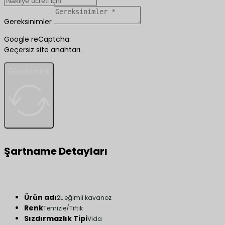
Gereksinimler
Google reCaptcha:
Geçersiz site anahtarı.
Göndermek
Şartname Detayları
Ürün adı
2L eğimli kavanoz
Renk
Temizle/Tiftik
Sızdırmazlık Tipi
Vida