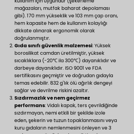
kullanım için uygundur (şekerleme
mağazaları, mutfak baharat depolaması
gibi). 170 mm yükseklik ve 103 mm çap oranı,
hem kapasite hem de kullanım kolaylığı
dikkate alınarak ergonomik olarak
doğrulanmıştır.
Gıda sınıfı güvenlik malzemesi
​: Yüksek
borosilikat camdan üretilmiştir, yüksek
sıcaklıklara (-20℃ ila 300℃) dayanıklıdır ve
darbeye dayanıklıdır. ISO 9001 ve FDA
sertifikasını geçmiştir ve doğrudan gıdayla
temas edebilir. 832 g'lık ölü ağırlık dengeyi
sağlar ve devrilme riskini azaltır.
​Sızdırmazlık ve nem geçirmez
performans​
​: Vidalı kapak, ters çevrildiğinde
sızdırmayan, nemi etkili bir şekilde izole
eden, şekerin ve tuzun topaklanmasını veya
kuru gıdaların nemlenmesini önleyen ve 3