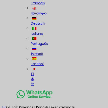
Français
ქართული
Deutsch
Italiano
Português
Русский
Español
日
本
語
Ev
>
2L Eğik Kavanoz | Kapaklı Şeker Kavanozu