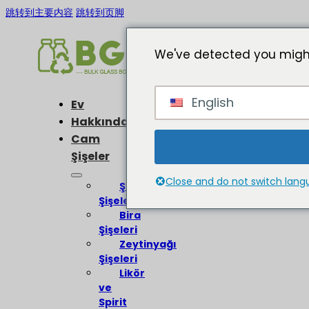
跳转到主要内容
跳转到页脚
We've detected you might
English
Ev
Hakkında
Cam
Şişeler
Close and do not switch lan
Şarap
Şişeleri
Bira
Şişeleri
Zeytinyağı
Şişeleri
Likör
ve
Spirit