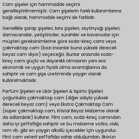
Cam şişeler için hammadde seçimi
genelleştirilmemiştir. Cam şişelerin farklı kullanımlarına
bağlı olarak, hammadde seçimi de farklıdır.
Genellikle şarap şişeleri, bira şişeleri, zeytinyağı şişeleri,
damacanalar, yetiştiriciler, sürahiler ve kavanozlar için
müşteri gereksinimlerine göre soda-kireç camı veya
çakmaktaşı cam (bazı insanlar buna yüksek dereceli
beyaz cam diyor) seçeceğiz. Bunlar arasında soda-
kireç camı güçlü ve dayanıklı olmasının yanı sıra
ekonomik ve uygun fiyatlı olma avantajlarına da
sahiptir ve cam şişe üretiminde yaygın olarak
kullanılmaktadır.
Parfüm Şişeleri ve Likör Şişeleri & İspirto Şişeleri
çoğunlukla çakmaktaşı cam (diğer adıyla yüksek
dereceli beyaz cam) veya Ekstra Çakmaktaşı Cam
(süper çakmaktaşı cam, Kristal Beyaz Malzeme olarak
da adlandırılır) kullanır. Flint cam, soda-kireç camından
daha iyi şeffaflığa sahiptir ve bu malzeme votka, viski,
rom vb. gibi en yaygın alkollü içecekler için uygundur.
Flint cam yeterli şeffaflığa sahip olduğundan, likörün