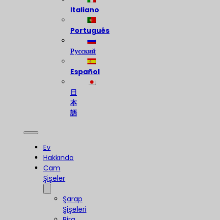
Italiano
Português
Русский
Español
日
本
語
Ev
Hakkında
Cam
Şişeler
Şarap
Şişeleri
Bira