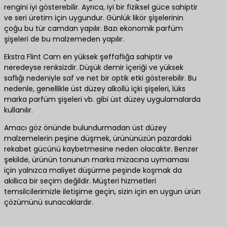
rengini iyi gösterebilir. Ayrıca, iyi bir fiziksel güce sahiptir
ve seri üretim için uygundur. Günlük likör şişelerinin
çoğu bu tür camdan yapılır. Bazı ekonomik parfüm
şişeleri de bu malzemeden yapılır.
Ekstra Flint Cam en yüksek şeffaflığa sahiptir ve
neredeyse renksizdir. Düşük demir içeriği ve yüksek
saflığı nedeniyle saf ve net bir optik etki gösterebilir. Bu
nedenle, genellikle üst düzey alkollü içki şişeleri, lüks
marka parfüm şişeleri vb. gibi üst düzey uygulamalarda
kullanılır.
Amacı göz önünde bulundurmadan üst düzey
malzemelerin peşine düşmek, ürününüzün pazardaki
rekabet gücünü kaybetmesine neden olacaktır. Benzer
şekilde, ürünün tonunun marka mizacına uymaması
için yalnızca maliyet düşürme peşinde koşmak da
akıllıca bir seçim değildir. Müşteri hizmetleri
temsilcilerimizle iletişime geçin, sizin için en uygun ürün
çözümünü sunacaklardır.
En iyi ürün çözümleri için bize ulaşın