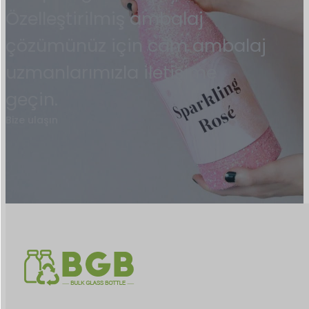
Özelleştirilmiş ambalaj
çözümünüz için cam ambalaj
uzmanlarımızla iletişime
geçin.
Bize ulaşın