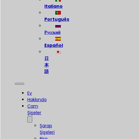
Italiano
Português
Русский
Español
日
本
語
Ev
Hakkında
Cam
Şişeler
Şarap
Şişeleri
Bira