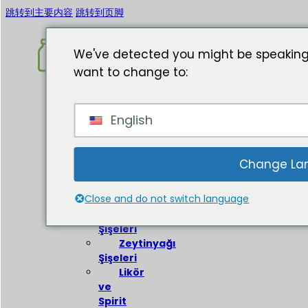
跳转到主要内容
跳转到页脚
We've detected you might be speaking
want to change to:
Ev
English
Hakkında
Cam
Şişeler
Change La
Şarap
Close and do not switch language
Şişeleri
Bira
Şişeleri
Zeytinyağı
Şişeleri
Likör
ve
Spirit