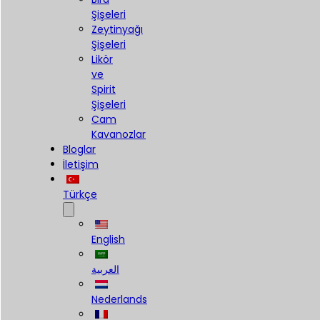
Şişeleri
Zeytinyağı
Şişeleri
Likör
ve
Spirit
Şişeleri
Cam
Kavanozlar
Bloglar
İletişim
Türkçe
English
العربية
Nederlands