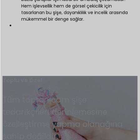
Hem işlevsellik hem de görsel çekicilik için
tasarlanan bu şişe, dayanıklılık ve incelik arasında
mükemmel bir denge sağlar.
Toplu ve Özel
Tüm toptan cam şişe
tedarikçileri derinlemesine
özelleştirme yapma olanağına
sahip değildir.