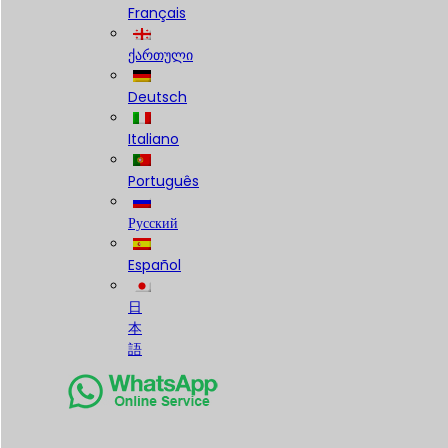
Français
ქართული
Deutsch
Italiano
Português
Русский
Español
日
本
語