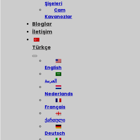
Şişeleri
Cam
Kavanozlar
Bloglar
İletişim
Türkçe
English
العربية
Nederlands
Français
ქართული
Deutsch