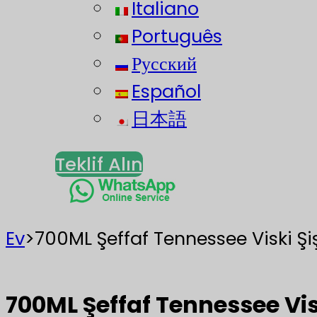
Italiano
Português
Русский
Español
日本語
Teklif Alın
Ev
>
700ML Şeffaf Tennessee Viski Şi
700ML Şeffaf Tennessee Vis