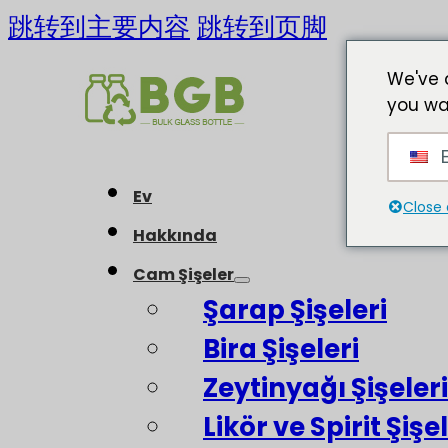
跳转到主要内容
跳转到页脚
We've 
you wa
E
Ev
Close 
Hakkında
Cam Şişeler
Şarap Şişeleri
Bira Şişeleri
Zeytinyağı Şişeleri
Likör ve Spirit Şişel