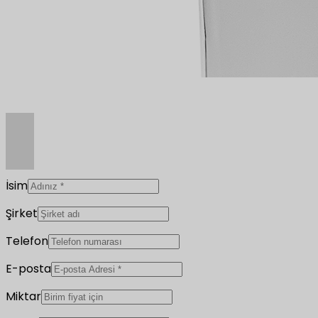
İsim
Şirket
Telefon
E-posta
Miktar