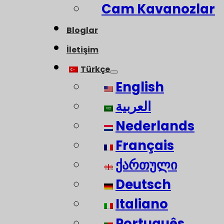
Cam Kavanozlar
Bloglar
İletişim
Türkçe
English
العربية
Nederlands
Français
ქართული
Deutsch
Italiano
Português