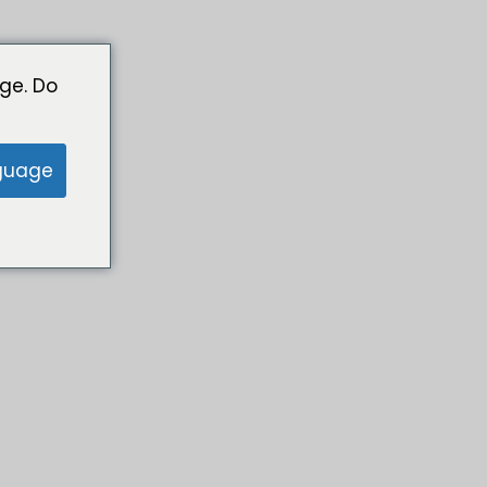
ge. Do
guage