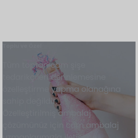
Toplu ve Özel
Tüm toptan cam şişe
tedarikçileri derinlemesine
özelleştirme yapma olanağına
sahip değildir.
Özelleştirilmiş ambalaj
çözümünüz için cam ambalaj
uzmanlarımızla iletişime