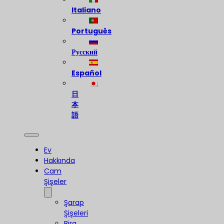
Italiano
Português
Русский
Español
日
本
語
Ev
Hakkında
Cam
Şişeler
Şarap
Şişeleri
Bira