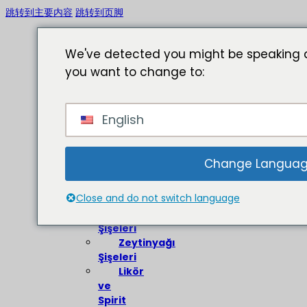
跳转到主要内容
跳转到页脚
We've detected you might be speaking a
you want to change to:
Ev
English
Hakkında
Cam
Şişeler
Change Langua
Şarap
Close and do not switch language
Şişeleri
Bira
Şişeleri
Zeytinyağı
Şişeleri
Likör
ve
Spirit