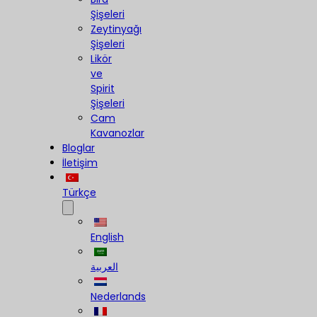
Şişeleri
Zeytinyağı
Şişeleri
Likör
ve
Spirit
Şişeleri
Cam
Kavanozlar
Bloglar
İletişim
Türkçe
English
العربية
Nederlands