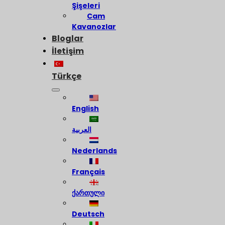
Şişeleri
Cam
Kavanozlar
Bloglar
İletişim
Türkçe
English
العربية
Nederlands
Français
ქართული
Deutsch