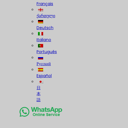
Français
ქართული
Deutsch
Italiano
Português
Русский
Español
日
本
語