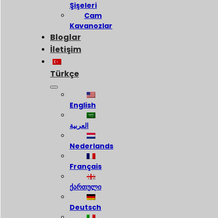
Şişeleri
Cam
Kavanozlar
Bloglar
İletişim
Türkçe
English
العربية
Nederlands
Français
ქართული
Deutsch