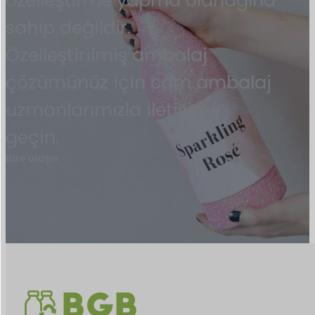
özelleştirme yapma olanağına
sahip değildir.
Özelleştirilmiş ambalaj
çözümünüz için cam ambalaj
uzmanlarımızla iletişime
geçin.
Bize ulaşın