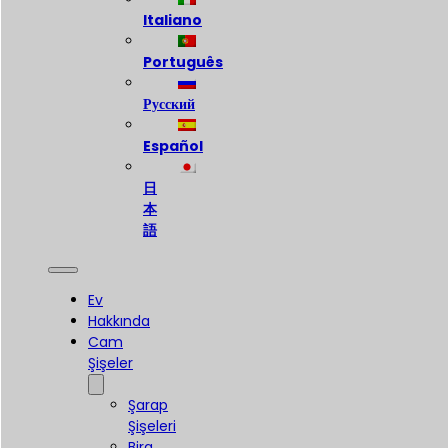
Italiano
Português
Русский
Español
日
本
語
Ev
Hakkında
Cam
Şişeler
Şarap
Şişeleri
Bira