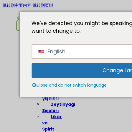
跳转到主要内容
跳转到页脚
We've detected you might be speaking
want to change to:
Ev
English
Hakkında
Cam
Şişeler
Change La
Şarap
Close and do not switch language
Şişeleri
Bira
Şişeleri
Zeytinyağı
Şişeleri
Likör
ve
Spirit