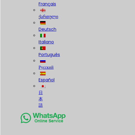
Français
ქართული
Deutsch
Italiano
Português
Русский
Español
日
本
語