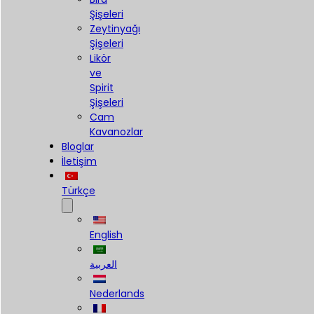
Şişeleri
Zeytinyağı
Şişeleri
Likör
ve
Spirit
Şişeleri
Cam
Kavanozlar
Bloglar
İletişim
Türkçe
English
العربية
Nederlands