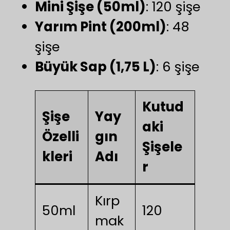
Mini Şişe (50ml)
: 120 şişe
Yarım Pint (200ml)
: 48
şişe
Büyük Sap (1,75 L)
: 6 şişe
Kutud
Şişe
Yay
aki
Özelli
gın
Şişele
kleri
Adı
r
Kırp
50ml
120
mak