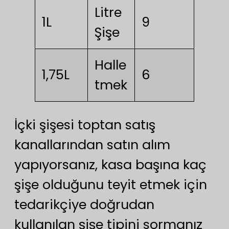
Litre
1L
9
Şişe
Halle
1,75L
6
tmek
İçki şişesi toptan satış
kanallarından satın alım
yapıyorsanız, kasa başına kaç
şişe olduğunu teyit etmek için
tedarikçiye doğrudan
kullanılan şişe tipini sormanız