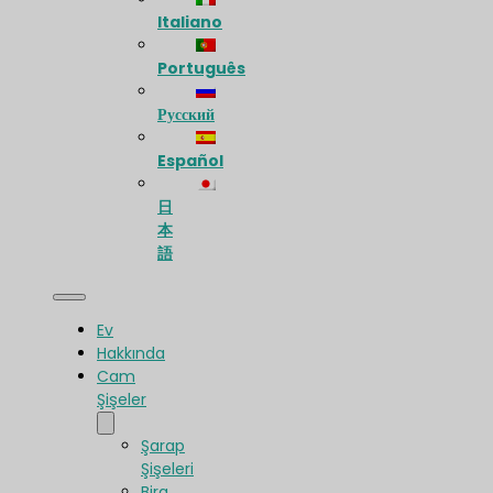
Italiano
Português
Русский
Español
日
本
語
Ev
Hakkında
Cam
Şişeler
Şarap
Şişeleri
Bira