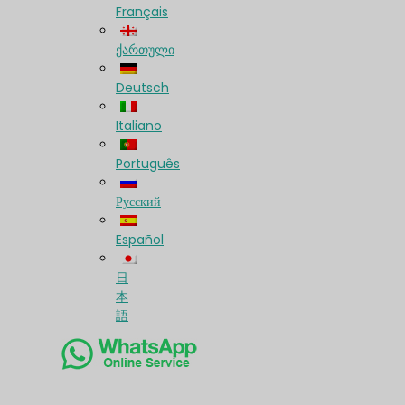
Français
ქართული
Deutsch
Italiano
Português
Русский
Español
日
本
語