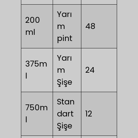
Yarı
200
m
48
ml
pint
Yarı
375m
m
24
l
Şişe
Stan
750m
dart
12
l
Şişe