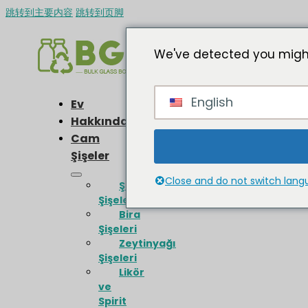
跳转到主要内容
跳转到页脚
We've detected you might
English
Ev
Hakkında
Cam
Şişeler
Close and do not switch lan
Şarap
Şişeleri
Bira
Şişeleri
Zeytinyağı
Şişeleri
Likör
ve
Spirit