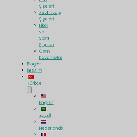
Şişeleri
Zeytinyağı
Şişeleri
Likör
ve
Spirit
Şişeleri
Cam
Kavanozlar
Bloglar
İletişim
Türkçe
English
العربية
Nederlands