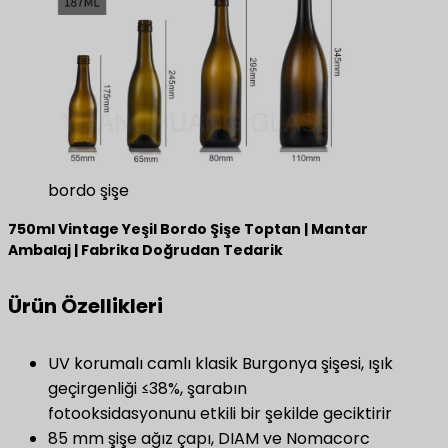
bordo şişe
750ml Vintage Yeşil Bordo Şişe Toptan | Mantar
Ambalaj | Fabrika Doğrudan Tedarik
​Ürün Özellikleri​
UV korumalı camlı klasik Burgonya şişesi, ışık
geçirgenliği ≤38%, şarabın
fotooksidasyonunu etkili bir şekilde geciktirir
85 mm şişe ağız çapı, DIAM ve Nomacorc