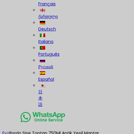
Français
ქართული
Deutsch
Italiano
Português
Русский
Español
日
本
語
Ev
>
Bordo Şişe Toptan 750Ml Antik Yeşil Mantar