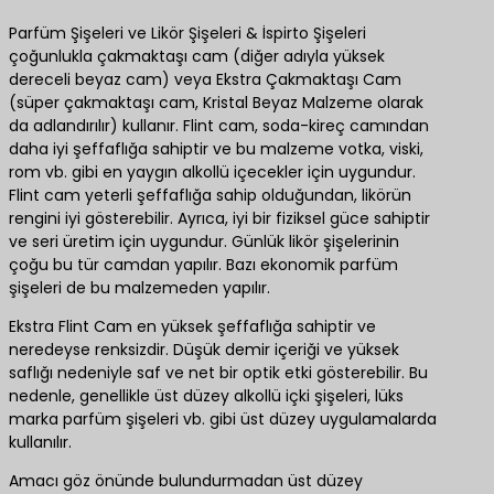
Parfüm Şişeleri ve Likör Şişeleri & İspirto Şişeleri
çoğunlukla çakmaktaşı cam (diğer adıyla yüksek
dereceli beyaz cam) veya Ekstra Çakmaktaşı Cam
(süper çakmaktaşı cam, Kristal Beyaz Malzeme olarak
da adlandırılır) kullanır. Flint cam, soda-kireç camından
daha iyi şeffaflığa sahiptir ve bu malzeme votka, viski,
rom vb. gibi en yaygın alkollü içecekler için uygundur.
Flint cam yeterli şeffaflığa sahip olduğundan, likörün
rengini iyi gösterebilir. Ayrıca, iyi bir fiziksel güce sahiptir
ve seri üretim için uygundur. Günlük likör şişelerinin
çoğu bu tür camdan yapılır. Bazı ekonomik parfüm
şişeleri de bu malzemeden yapılır.
Ekstra Flint Cam en yüksek şeffaflığa sahiptir ve
neredeyse renksizdir. Düşük demir içeriği ve yüksek
saflığı nedeniyle saf ve net bir optik etki gösterebilir. Bu
nedenle, genellikle üst düzey alkollü içki şişeleri, lüks
marka parfüm şişeleri vb. gibi üst düzey uygulamalarda
kullanılır.
Amacı göz önünde bulundurmadan üst düzey