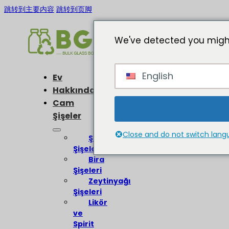
跳转到主要内容
跳转到页脚
We've detected you might
English
Ev
Hakkında
Cam
Şişeler
Close and do not switch lan
Şarap
Şişeleri
Bira
Şişeleri
Zeytinyağı
Şişeleri
Likör
ve
Spirit