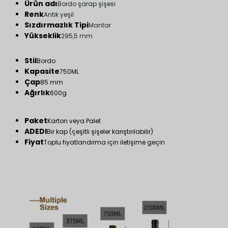
Ürün adı
Bordo şarap şişesi
Renk
Antik yeşil
Sızdırmazlık Tipi
Mantar
Yükseklik
295,5 mm
Stil
Bordo
Kapasite
750ML
Çap
85 mm
Ağırlık
600g
Paket
Karton veya Palet
ADEDI
Bir kap (çeşitli şişeler karıştırılabilir)
Fiyat
Toplu fiyatlandırma için iletişime geçin