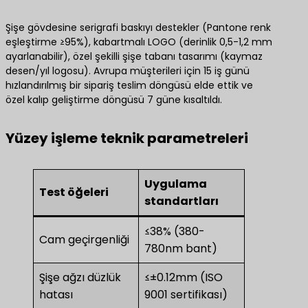
Şişe gövdesine serigrafi baskıyı destekler (Pantone renk
eşleştirme ≥95%), kabartmalı LOGO (derinlik 0,5-1,2 mm
ayarlanabilir), özel şekilli şişe tabanı tasarımı (kaymaz
desen/yıl logosu). Avrupa müşterileri için 15 iş günü
hızlandırılmış bir sipariş teslim döngüsü elde ettik ve
özel kalıp geliştirme döngüsü 7 güne kısaltıldı.
​Yüzey işleme teknik parametreleri​
Uygulama
Test öğeleri
standartları
≤38% (380-
Cam geçirgenliği
780nm bant)
Şişe ağzı düzlük
≤±0.12mm (ISO
hatası
9001 sertifikası)