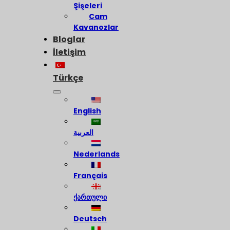
Şişeleri
Cam
Kavanozlar
Bloglar
İletişim
Türkçe
English
العربية
Nederlands
Français
ქართული
Deutsch