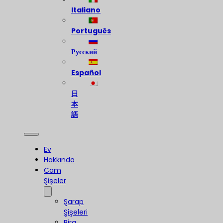
Italiano
Português
Русский
Español
日
本
語
Ev
Hakkında
Cam
Şişeler
Şarap
Şişeleri
Bira