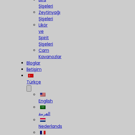
Şişeleri
Zeytinyağı
Şişeleri
Likör
ve
Spirit
Şişeleri
Cam
Kavanozlar
Bloglar
İletişim
Türkçe
English
العربية
Nederlands