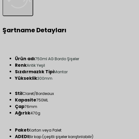
Şartname Detayları
Ürün adı
750ml AG Bordo Şişeler
Renk
Antik Yeşil
Sızdırmazlık Tipi
Mantar
Yükseklik
300mm
Stil
Claret/Bordeaux
Kapasite
750ML
Çap
76mm
Ağırlık
470g
Paket
Karton veya Palet
ADEDI
Bir kap (çeşitli şişeler karıştırılabilir)