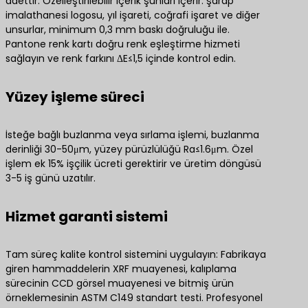
adettir. Özelleştirilebilir içerik şunları içerir: şarap
imalathanesi logosu, yıl işareti, coğrafi işaret ve diğer
unsurlar, minimum 0,3 mm baskı doğruluğu ile.
Pantone renk kartı doğru renk eşleştirme hizmeti
sağlayın ve renk farkını ΔE≤1,5 içinde kontrol edin.
Yüzey işleme süreci
İsteğe bağlı buzlanma veya sırlama işlemi, buzlanma
derinliği 30-50μm, yüzey pürüzlülüğü Ra≤1.6μm. Özel
işlem ek 15% işçilik ücreti gerektirir ve üretim döngüsü
3-5 iş günü uzatılır.
Hizmet garanti sistemi
Tam süreç kalite kontrol sistemini uygulayın: Fabrikaya
giren hammaddelerin XRF muayenesi, kalıplama
sürecinin CCD görsel muayenesi ve bitmiş ürün
örneklemesinin ASTM C149 standart testi. Profesyonel