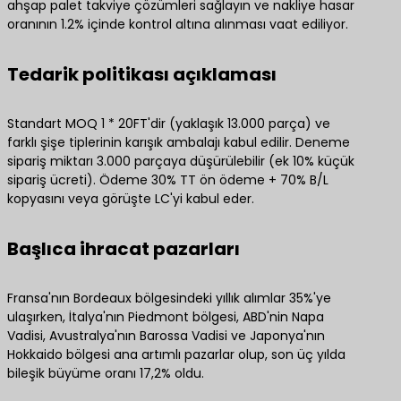
ahşap palet takviye çözümleri sağlayın ve nakliye hasar
oranının 1.2% içinde kontrol altına alınması vaat ediliyor.
Tedarik politikası açıklaması
Standart MOQ 1 * 20FT'dir (yaklaşık 13.000 parça) ve
farklı şişe tiplerinin karışık ambalajı kabul edilir. Deneme
sipariş miktarı 3.000 parçaya düşürülebilir (ek 10% küçük
sipariş ücreti). Ödeme 30% TT ön ödeme + 70% B/L
kopyasını veya görüşte LC'yi kabul eder.
Başlıca ihracat pazarları
Fransa'nın Bordeaux bölgesindeki yıllık alımlar 35%'ye
ulaşırken, İtalya'nın Piedmont bölgesi, ABD'nin Napa
Vadisi, Avustralya'nın Barossa Vadisi ve Japonya'nın
Hokkaido bölgesi ana artımlı pazarlar olup, son üç yılda
bileşik büyüme oranı 17,2% oldu.