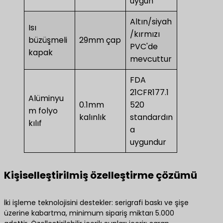
uygun
Altın/siyah
Isı
/kırmızı
büzüşmeli
29mm çap
PVC'de
kapak
mevcuttur
FDA
21CFR177.1
Alüminyu
0.1mm
520
m folyo
kalınlık
standardın
kılıf
a
uygundur
Kişiselleştirilmiş özelleştirme çözümü
İki işleme teknolojisini destekler: serigrafi baskı ve şişe
üzerine kabartma, minimum sipariş miktarı 5.000