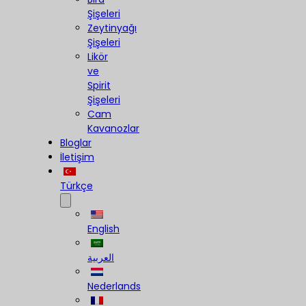
Şişeleri
Zeytinyağı
Şişeleri
Likör
ve
Spirit
Şişeleri
Cam
Kavanozlar
Bloglar
İletişim
Türkçe
English
العربية
Nederlands