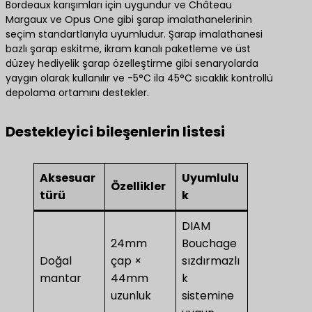
Bordeaux karışımları için uygundur ve Château
Margaux ve Opus One gibi şarap imalathanelerinin
seçim standartlarıyla uyumludur. Şarap imalathanesi
bazlı şarap eskitme, ikram kanalı paketleme ve üst
düzey hediyelik şarap özelleştirme gibi senaryolarda
yaygın olarak kullanılır ve -5°C ila 45°C sıcaklık kontrollü
depolama ortamını destekler.
Destekleyici bileşenlerin listesi
Aksesuar
Uyumlulu
Özellikler
türü
k
DIAM
24mm
Bouchage
Doğal
çap ×
sızdırmazlı
mantar
44mm
k
uzunluk
sistemine