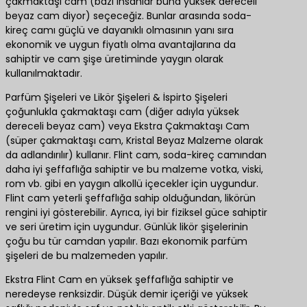
çakmaktaşı cam (bazı insanlar buna yüksek dereceli
beyaz cam diyor) seçeceğiz. Bunlar arasında soda-
kireç camı güçlü ve dayanıklı olmasının yanı sıra
ekonomik ve uygun fiyatlı olma avantajlarına da
sahiptir ve cam şişe üretiminde yaygın olarak
kullanılmaktadır.
Parfüm Şişeleri ve Likör Şişeleri & İspirto Şişeleri
çoğunlukla çakmaktaşı cam (diğer adıyla yüksek
dereceli beyaz cam) veya Ekstra Çakmaktaşı Cam
(süper çakmaktaşı cam, Kristal Beyaz Malzeme olarak
da adlandırılır) kullanır. Flint cam, soda-kireç camından
daha iyi şeffaflığa sahiptir ve bu malzeme votka, viski,
rom vb. gibi en yaygın alkollü içecekler için uygundur.
Flint cam yeterli şeffaflığa sahip olduğundan, likörün
rengini iyi gösterebilir. Ayrıca, iyi bir fiziksel güce sahiptir
ve seri üretim için uygundur. Günlük likör şişelerinin
çoğu bu tür camdan yapılır. Bazı ekonomik parfüm
şişeleri de bu malzemeden yapılır.
Ekstra Flint Cam en yüksek şeffaflığa sahiptir ve
neredeyse renksizdir. Düşük demir içeriği ve yüksek