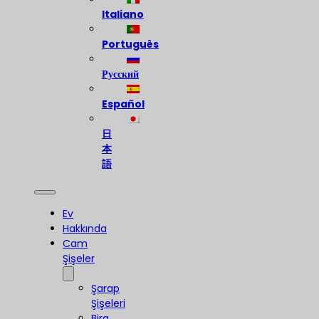
Italiano
Português
Русский
Español
日
本
語
Ev
Hakkında
Cam
Şişeler
Şarap
Şişeleri
Bira