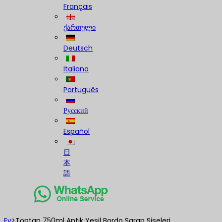
Français
ქართული
Deutsch
Italiano
Português
Русский
Español
日
本
語
Ev
>
Toptan 750ml Antik Yeşil Bordo Şarap Şişeleri