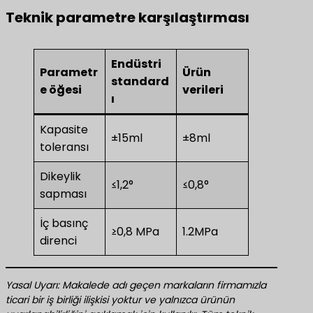
Teknik parametre karşılaştırması
Endüstri
Parametr
Ürün
standard
e öğesi
verileri
ı
Kapasite
±15ml
±8ml
toleransı
Dikeylik
≤1,2°
≤0,8°
sapması
İç basınç
≥0,8 MPa
1.2MPa
direnci
Yasal Uyarı: Makalede adı geçen markaların firmamızla
ticari bir iş birliği ilişkisi yoktur ve yalnızca ürünün