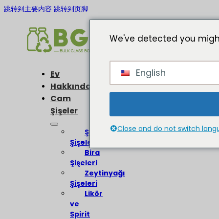
跳转到主要内容
跳转到页脚
We've detected you might
English
Ev
Hakkında
Cam
Şişeler
Close and do not switch lan
Şarap
Şişeleri
Bira
Şişeleri
Zeytinyağı
Şişeleri
Likör
ve
Spirit