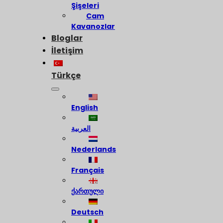
Şişeleri
Cam
Kavanozlar
Bloglar
İletişim
Türkçe
English
العربية
Nederlands
Français
ქართული
Deutsch