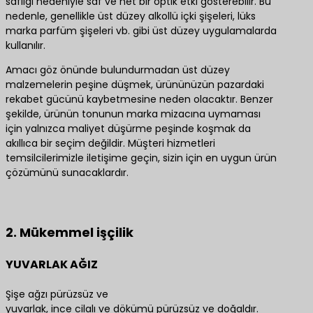
saflığı nedeniyle saf ve net bir optik etki gösterebilir. Bu
nedenle, genellikle üst düzey alkollü içki şişeleri, lüks
marka parfüm şişeleri vb. gibi üst düzey uygulamalarda
kullanılır.
Amacı göz önünde bulundurmadan üst düzey
malzemelerin peşine düşmek, ürününüzün pazardaki
rekabet gücünü kaybetmesine neden olacaktır. Benzer
şekilde, ürünün tonunun marka mizacına uymaması
için yalnızca maliyet düşürme peşinde koşmak da
akıllıca bir seçim değildir. Müşteri hizmetleri
temsilcilerimizle iletişime geçin, sizin için en uygun ürün
çözümünü sunacaklardır.
En iyi ürün çözümleri için bize ulaşın
2. Mükemmel işçilik
YUVARLAK AĞIZ
Şişe ağzı pürüzsüz ve
yuvarlak, ince cilalı ve dökümü pürüzsüz ve doğaldır.