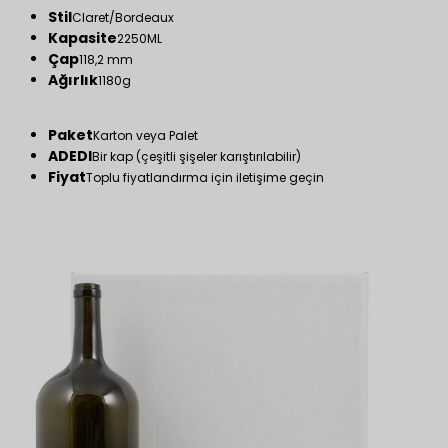
Stil
Claret/Bordeaux
Kapasite
2250ML
Çap
118,2 mm
Ağırlık
1180g
Paket
Karton veya Palet
ADEDI
Bir kap (çeşitli şişeler karıştırılabilir)
Fiyat
Toplu fiyatlandırma için iletişime geçin