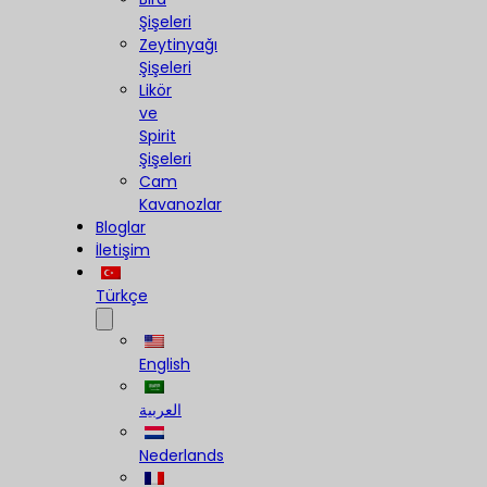
Şişeleri
Zeytinyağı
Şişeleri
Likör
ve
Spirit
Şişeleri
Cam
Kavanozlar
Bloglar
İletişim
Türkçe
English
العربية
Nederlands