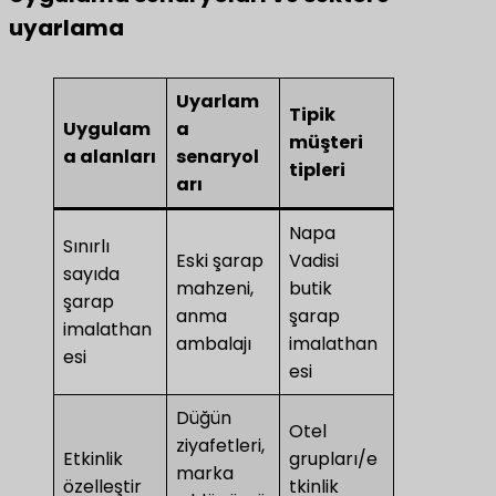
uyarlama
Uyarlam
Tipik
Uygulam
a
müşteri
a alanları
senaryol
tipleri
arı
Napa
Sınırlı
Eski şarap
Vadisi
sayıda
mahzeni,
butik
şarap
anma
şarap
imalathan
ambalajı
imalathan
esi
esi
Düğün
Otel
ziyafetleri,
Etkinlik
grupları/e
marka
özelleştir
tkinlik