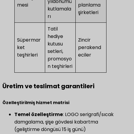
yıldönümü
mesi
planlama
kutlamala
şirketleri
rı
Tatil
hediye
Süpermar
Zincir
kutusu
ket
perakend
setleri,
teşhirleri
eciler
promosyo
n teşhirleri
Üretim ve teslimat garantileri
Özelleştirilmiş hizmet matrisi
​Temel özelleştirme​
​: LOGO serigrafi/sıcak
damgalama, şişe gövdesi kabartma
(geliştirme döngüsü 15 iş günü)