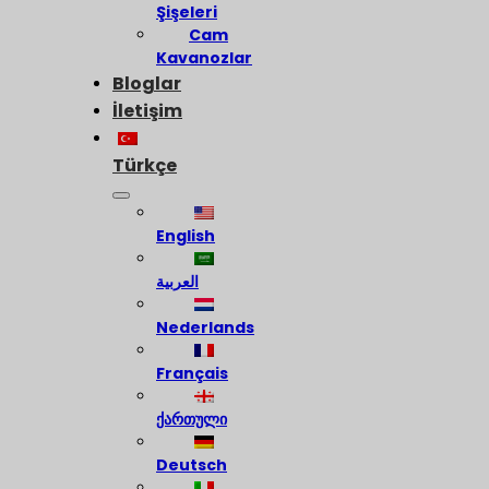
Şişeleri
Cam
Kavanozlar
Bloglar
İletişim
Türkçe
English
العربية
Nederlands
Français
ქართული
Deutsch