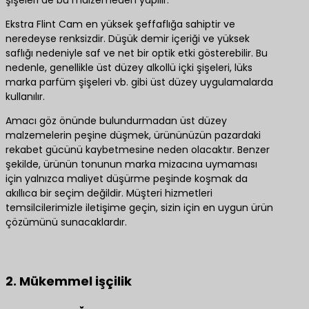
şişeleri de bu malzemeden yapılır.
Ekstra Flint Cam en yüksek şeffaflığa sahiptir ve
neredeyse renksizdir. Düşük demir içeriği ve yüksek
saflığı nedeniyle saf ve net bir optik etki gösterebilir. Bu
nedenle, genellikle üst düzey alkollü içki şişeleri, lüks
marka parfüm şişeleri vb. gibi üst düzey uygulamalarda
kullanılır.
Amacı göz önünde bulundurmadan üst düzey
malzemelerin peşine düşmek, ürününüzün pazardaki
rekabet gücünü kaybetmesine neden olacaktır. Benzer
şekilde, ürünün tonunun marka mizacına uymaması
için yalnızca maliyet düşürme peşinde koşmak da
akıllıca bir seçim değildir. Müşteri hizmetleri
temsilcilerimizle iletişime geçin, sizin için en uygun ürün
çözümünü sunacaklardır.
En iyi ürün çözümleri için bize ulaşın
2. Mükemmel işçilik