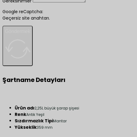
Gereksinimler
Google reCaptcha:
Geçersiz site anahtarı.
Göndermek
Şartname Detayları
Ürün adı
2,25L büyük şarap şişesi
Renk
Antik Yeşil
Sızdırmazlık Tipi
Mantar
Yükseklik
359 mm