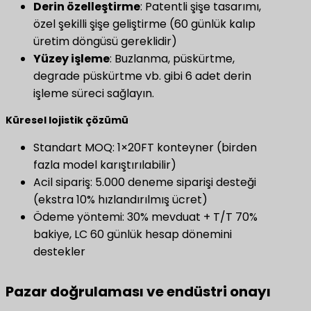
Derin özelleştirme
​: Patentli şişe tasarımı,
özel şekilli şişe geliştirme (60 günlük kalıp
üretim döngüsü gereklidir)
​Yüzey işleme​
​: Buzlanma, püskürtme,
degrade püskürtme vb. gibi 6 adet derin
işleme süreci sağlayın.
Küresel lojistik çözümü
Standart MOQ: 1×20FT konteyner (birden
fazla model karıştırılabilir)
Acil sipariş: 5.000 deneme siparişi desteği
(ekstra 10% hızlandırılmış ücret)
Ödeme yöntemi: 30% mevduat + T/T 70%
bakiye, LC 60 günlük hesap dönemini
destekler
Pazar doğrulaması ve endüstri onayı