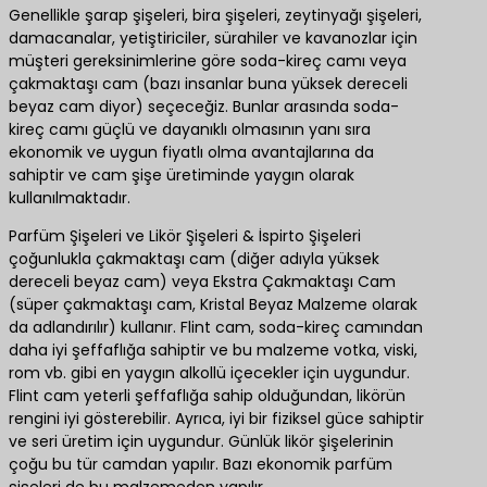
Genellikle şarap şişeleri, bira şişeleri, zeytinyağı şişeleri,
damacanalar, yetiştiriciler, sürahiler ve kavanozlar için
müşteri gereksinimlerine göre soda-kireç camı veya
çakmaktaşı cam (bazı insanlar buna yüksek dereceli
beyaz cam diyor) seçeceğiz. Bunlar arasında soda-
kireç camı güçlü ve dayanıklı olmasının yanı sıra
ekonomik ve uygun fiyatlı olma avantajlarına da
sahiptir ve cam şişe üretiminde yaygın olarak
kullanılmaktadır.
Parfüm Şişeleri ve Likör Şişeleri & İspirto Şişeleri
çoğunlukla çakmaktaşı cam (diğer adıyla yüksek
dereceli beyaz cam) veya Ekstra Çakmaktaşı Cam
(süper çakmaktaşı cam, Kristal Beyaz Malzeme olarak
da adlandırılır) kullanır. Flint cam, soda-kireç camından
daha iyi şeffaflığa sahiptir ve bu malzeme votka, viski,
rom vb. gibi en yaygın alkollü içecekler için uygundur.
Flint cam yeterli şeffaflığa sahip olduğundan, likörün
rengini iyi gösterebilir. Ayrıca, iyi bir fiziksel güce sahiptir
ve seri üretim için uygundur. Günlük likör şişelerinin
çoğu bu tür camdan yapılır. Bazı ekonomik parfüm