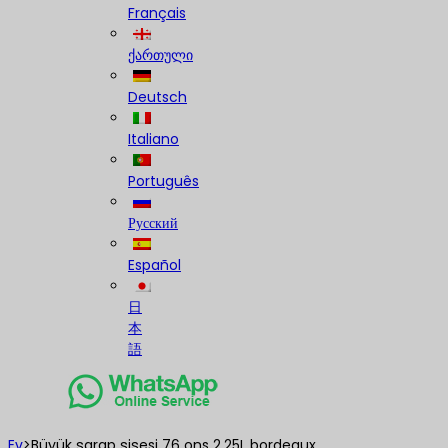
Français
ქართული
Deutsch
Italiano
Português
Русский
Español
日
本
語
Ev
>
Büyük şarap şişesi 76 ons 2,25L bordeaux