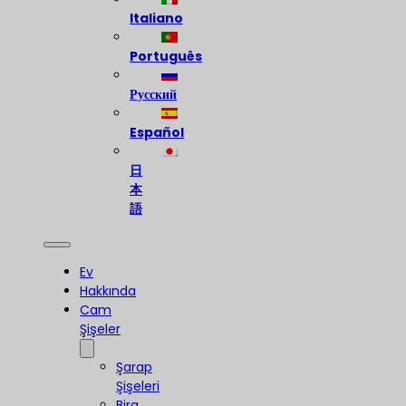
Italiano
Português
Русский
Español
日
本
語
Ev
Hakkında
Cam
Şişeler
Şarap
Şişeleri
Bira