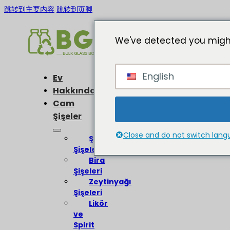
跳转到主要内容
跳转到页脚
We've detected you might
English
Ev
Hakkında
Cam
Şişeler
Close and do not switch lan
Şarap
Şişeleri
Bira
Şişeleri
Zeytinyağı
Şişeleri
Likör
ve
Spirit