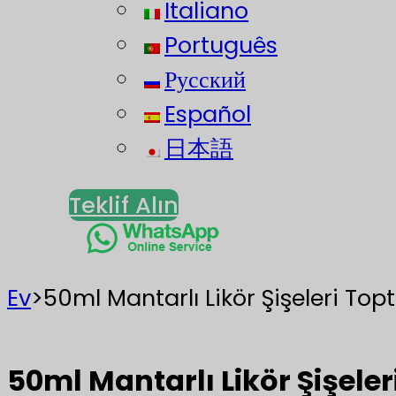
Italiano
Português
Русский
Español
日本語
Teklif Alın
Ev
>
50ml Mantarlı Likör Şişeleri Topta
50ml Mantarlı Likör Şişeleri