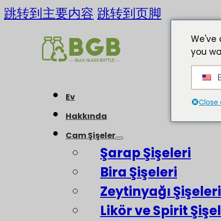
跳转到主要内容
跳转到页脚
We've 
you wa
E
Ev
Close 
Hakkında
Cam Şişeler
Şarap Şişeleri
Bira Şişeleri
Zeytinyağı Şişeleri
Likör ve Spirit Şişel