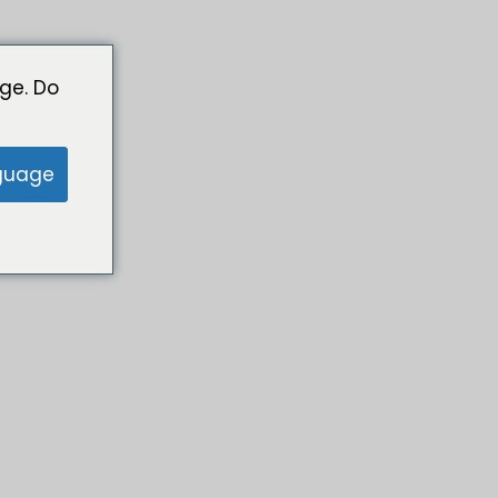
ge. Do
guage