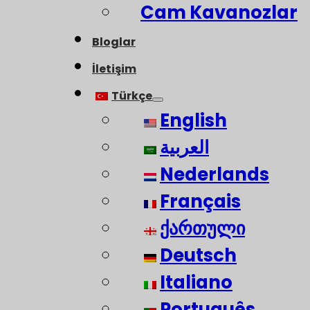
Cam Kavanozlar
Bloglar
İletişim
Türkçe
English
العربية
Nederlands
Français
ქართული
Deutsch
Italiano
Português