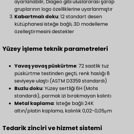
ayarlanabilir, Diageo gibi uluslararası şarap
gruplarının logo özelliklerine uyarlanmıştır
Kabartmalı doku
​: 12 standart desen
kütüphanesi isteğe bağlı, 3D modelleme
özelleştirmesini destekler
Yüzey işleme teknik parametreleri
​Yavaş yavaş püskürtme​
​: 72 saatlik tuz
püskürtme testinden geçti, renk haslığı 8
seviyeye ulaştı (ASTM D3359 standardı)
​Buzlu doku​
​: Yüzey sertliği 6H (Mohs
standardı), parmak izi bırakmayan kalıntı
​Metal kaplama​
​: İsteğe bağlı 24K
altın/platin kaplama, kalınlık 0,02-0,05μm
Tedarik zinciri ve hizmet sistemi