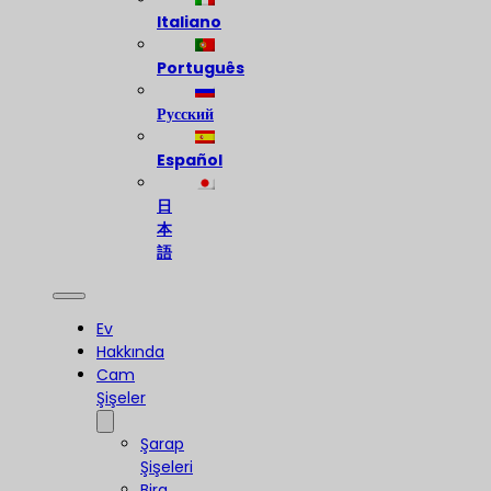
Italiano
Português
Русский
Español
日
本
語
Ev
Hakkında
Cam
Şişeler
Şarap
Şişeleri
Bira