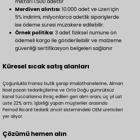
miktarı 1.500 adettir
​Merdiven alıntısı​
​: 10.000 adet ve üzeri için
5% indirimi, milyonlarca adetlik siparişlerde
ise ödeme süresi müzakere edilebilir.
Örnek politika
​: 3 adet fiziksel numune ön
ödemeli kargo ile gönderilebilir ve malzeme
güvenliği sertifikasyon belgeleri sağlanır
Küresel sıcak satış alanları
Çoğunlukla Fransız butik şarap imalathanelerine, Alman
Noel pazarı tedarikçilerine ve Orta Doğu gümrüksüz
kanal tüccarlarına ihraç edilen geri alım oranı, üç yıl üst
üste 22% arttı. İşbirliği yapan müşteriler arasında
Pernod Ricard tedarik zinciri sistemindeki OEM üreticileri
yer alıyor.
Çözümü hemen alın