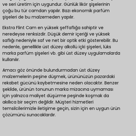
ve seri üretim için uygundur. Günlük likör şişelerinin
çoğu bu tür camdan yapılır. Bazı ekonomik parfüm
şişeleri de bu malzemeden yapılır.
Ekstra Flint Cam en yüksek şeffaflığa sahiptir ve
neredeyse renksizdir. Düşük demir içeriği ve yüksek
saflığı nedeniyle saf ve net bir optik etki gösterebilir. Bu
nedenle, genellikle üst düzey alkollü içki şişeleri, lüks
marka parfüm şişeleri vb. gibi üst düzey uygulamalarda
kullanılır.
Amacı göz önünde bulundurmadan üst düzey
malzemelerin peşine düşmek, ürününüzün pazardaki
rekabet gücünü kaybetmesine neden olacaktır. Benzer
şekilde, ürünün tonunun marka mizacına uymaması
için yalnızca maliyet düşürme peşinde koşmak da
akıllıca bir seçim değildir. Müşteri hizmetleri
temsilcilerimizle iletişime geçin, sizin için en uygun ürün
çözümünü sunacaklardır.
En iyi ürün çözümleri için bize ulaşın