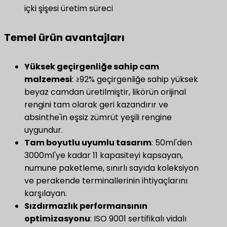
içki şişesi üretim süreci
Temel ürün avantajları
Yüksek geçirgenliğe sahip cam
malzemesi
: ≥92% geçirgenliğe sahip yüksek
beyaz camdan üretilmiştir, likörün orijinal
rengini tam olarak geri kazandırır ve
absinthe'in eşsiz zümrüt yeşili rengine
uygundur.
Tam boyutlu uyumlu tasarım
​: 50ml'den
3000ml'ye kadar 11 kapasiteyi kapsayan,
numune paketleme, sınırlı sayıda koleksiyon
ve perakende terminallerinin ihtiyaçlarını
karşılayan.
​Sızdırmazlık performansının
optimizasyonu​
: ISO 9001 sertifikalı vidalı