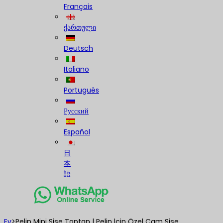
Français
ქართული
Deutsch
Italiano
Português
Русский
Español
日
本
語
Ev
>
Pelin Mini Şişe Toptan | Pelin İçin Özel Cam Şişe