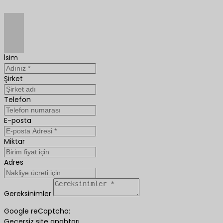
İsim
Şirket
Telefon
E-posta
Miktar
Adres
Gereksinimler
Google reCaptcha:
Geçersiz site anahtarı.