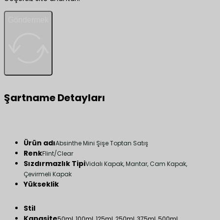
Göndermek
Şartname Detayları
Ürün adı
Absinthe Mini Şişe Toptan Satış
Renk
Flint/Clear
Sızdırmazlık Tipi
Vidalı Kapak, Mantar, Cam Kapak,
Çevirmeli Kapak
Yükseklik
Stil
Kapasite
50ml, 100ml, 125ml, 250ml, 375ml, 500ml.