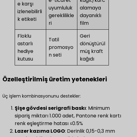
e-ticaret
kağıt/kurc
e karşı
uyumluluk
alamaya
izlenebilirli
gereklilikle
dayanıklı
k etiketi
ri
film
Floklu
Geri
Tatil
astarlı
dönüştürül
promosyo
hediye
müş kraft
n seti
kutusu
kağıdı
Özelleştirilmiş üretim yetenekleri
Üç işlem kombinasyonunu destekler:
​Şişe gövdesi serigrafi baskı​
​: Minimum
sipariş miktarı 1.000 adet, Pantone renk kartı
renk eşleştirme hatası ≤0.5%
Lazer kazıma LOGO
​: Derinlik 0,15-0,3 mm