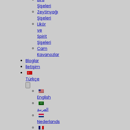
Şişeleri
Zeytinyağı
Şişeleri
Likör
ve
Spirit
Şişeleri
Cam
Kavanozlar
Bloglar
İletişim
Türkçe
English
العربية
Nederlands