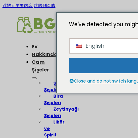
跳转到主要内容
跳转到页脚
We've detected you might
English
Ev
Hakkında
Cam
Şişeler
Close and do not switch lan
Şarap
Şişeleri
Bira
Şişeleri
Zeytinyağı
Şişeleri
Likör
ve
Spirit