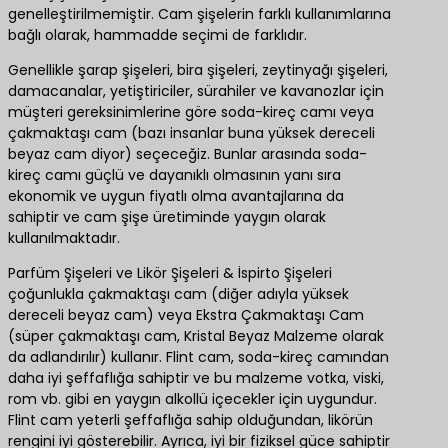
genelleştirilmemiştir. Cam şişelerin farklı kullanımlarına
bağlı olarak, hammadde seçimi de farklıdır.
Genellikle şarap şişeleri, bira şişeleri, zeytinyağı şişeleri,
damacanalar, yetiştiriciler, sürahiler ve kavanozlar için
müşteri gereksinimlerine göre soda-kireç camı veya
çakmaktaşı cam (bazı insanlar buna yüksek dereceli
beyaz cam diyor) seçeceğiz. Bunlar arasında soda-
kireç camı güçlü ve dayanıklı olmasının yanı sıra
ekonomik ve uygun fiyatlı olma avantajlarına da
sahiptir ve cam şişe üretiminde yaygın olarak
kullanılmaktadır.
Parfüm Şişeleri ve Likör Şişeleri & İspirto Şişeleri
çoğunlukla çakmaktaşı cam (diğer adıyla yüksek
dereceli beyaz cam) veya Ekstra Çakmaktaşı Cam
(süper çakmaktaşı cam, Kristal Beyaz Malzeme olarak
da adlandırılır) kullanır. Flint cam, soda-kireç camından
daha iyi şeffaflığa sahiptir ve bu malzeme votka, viski,
rom vb. gibi en yaygın alkollü içecekler için uygundur.
Flint cam yeterli şeffaflığa sahip olduğundan, likörün
rengini iyi gösterebilir. Ayrıca, iyi bir fiziksel güce sahiptir