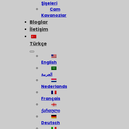
Şişeleri
Cam
Kavanozlar
Bloglar
İletişim
Türkçe
English
العربية
Nederlands
Français
ქართული
Deutsch