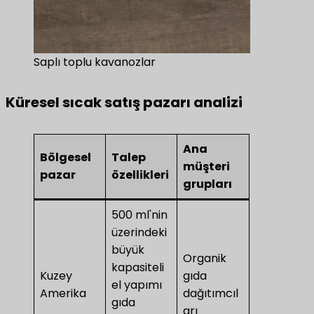
Saplı toplu kavanozlar
Küresel sıcak satış pazarı analizi
Ana
Bölgesel
Talep
müşteri
pazar
özellikleri
grupları
500 ml'nin
üzerindeki
büyük
Organik
kapasiteli
Kuzey
gıda
el yapımı
Amerika
dağıtımcıl
gıda
arı