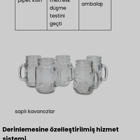
pipet kılıfı
metrelik
ambalajı
düşme
testini
geçti
saplı kavanozlar
Derinlemesine özelleştirilmiş hizmet
sistemi