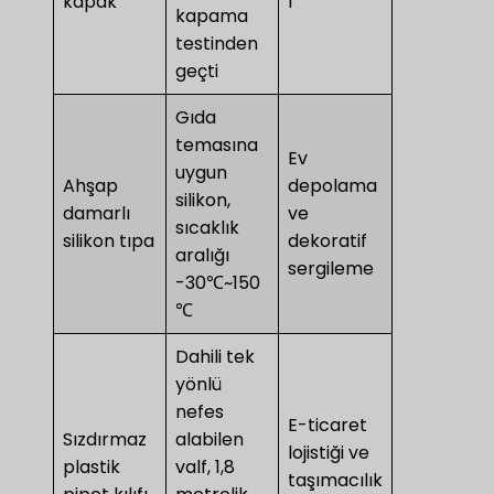
kapak
ı
kapama
testinden
geçti
Gıda
temasına
Ev
uygun
Ahşap
depolama
silikon,
damarlı
ve
sıcaklık
silikon tıpa
dekoratif
aralığı
sergileme
-30℃~150
℃
Dahili tek
yönlü
nefes
E-ticaret
Sızdırmaz
alabilen
lojistiği ve
plastik
valf, 1,8
taşımacılık