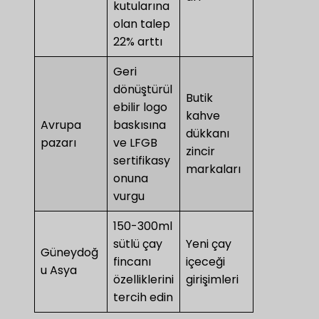
kutularına
olan talep
22% arttı
Geri
dönüştürül
Butik
ebilir logo
kahve
Avrupa
baskısına
dükkanı
pazarı
ve LFGB
zincir
sertifikasy
markaları
onuna
vurgu
150-300ml
sütlü çay
Yeni çay
Güneydoğ
fincanı
içeceği
u Asya
özelliklerini
girişimleri
tercih edin