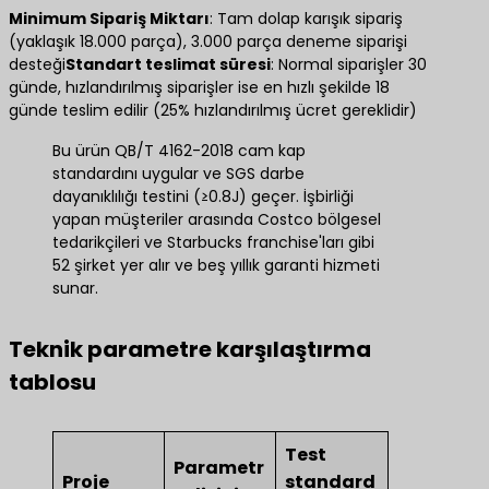
​Minimum Sipariş Miktarı​
​: Tam dolap karışık sipariş
(yaklaşık 18.000 parça), 3.000 parça deneme siparişi
desteği​
Standart teslimat süresi
​: Normal siparişler 30
günde, hızlandırılmış siparişler ise en hızlı şekilde 18
günde teslim edilir (25% hızlandırılmış ücret gereklidir)
Bu ürün QB/T 4162-2018 cam kap
standardını uygular ve SGS darbe
dayanıklılığı testini (≥0.8J) geçer. İşbirliği
yapan müşteriler arasında Costco bölgesel
tedarikçileri ve Starbucks franchise'ları gibi
52 şirket yer alır ve beş yıllık garanti hizmeti
sunar.
Teknik parametre karşılaştırma
tablosu
Test
Parametr
Proje
standard