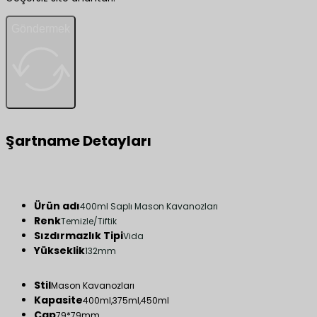
Göndermek
Şartname Detayları
Ürün adı
400ml Saplı Mason Kavanozları
Renk
Temizle/Tiftik
Sızdırmazlık Tipi
Vida
Yükseklik
132mm
Stil
Mason Kavanozları
Kapasite
400ml,375ml,450ml
Çap
79*79mm