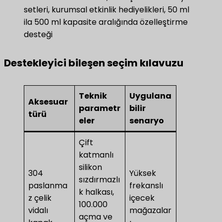
setleri, kurumsal etkinlik hediyelikleri, 50 ml
ila 500 ml kapasite aralığında özelleştirme
desteği
Destekleyici bileşen seçim kılavuzu
Teknik
Uygulana
Aksesuar
parametr
bilir
türü
eler
senaryo
Çift
katmanlı
silikon
304
Yüksek
sızdırmazlı
paslanma
frekanslı
k halkası,
z çelik
içecek
100.000
vidalı
mağazalar
açma ve