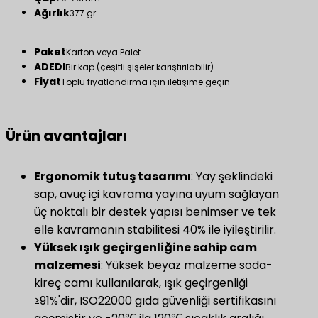
Ağırlık
377 gr
Paket
Karton veya Palet
ADEDI
Bir kap (çeşitli şişeler karıştırılabilir)
Fiyat
Toplu fiyatlandırma için iletişime geçin
Ürün avantajları
Ergonomik tutuş tasarımı
: Yay şeklindeki
sap, avuç içi kavrama yayına uyum sağlayan
üç noktalı bir destek yapısı benimser ve tek
elle kavramanın stabilitesi 40% ile iyileştirilir.
Yüksek ışık geçirgenliğine sahip cam
malzemesi
: Yüksek beyaz malzeme soda-
kireç camı kullanılarak, ışık geçirgenliği
≥91%'dir, ISO22000 gıda güvenliği sertifikasını