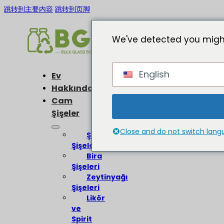
跳转到主要内容
跳转到页脚
We've detected you might
English
Ev
Hakkında
Cam
Şişeler
Close and do not switch lan
Şarap
Şişeleri
Bira
Şişeleri
Zeytinyağı
Şişeleri
Likör
ve
Spirit