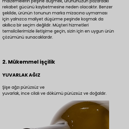
malzemelerin peşine düşmek, ürününüzün pazardaki
rekabet gücünü kaybetmesine neden olacaktır. Benzer
şekilde, ürünün tonunun marka mizacına uymaması
için yalnızca maliyet düşürme peşinde koşmak da
akıllıca bir seçim değildir. Müşteri hizmetleri
temsilcilerimizle iletişime geçin, sizin için en uygun ürün
çözümünü sunacaklardır.
En iyi ürün çözümleri için bize ulaşın
2. Mükemmel işçilik
YUVARLAK AĞIZ
Şişe ağzı pürüzsüz ve
yuvarlak, ince cilalı ve dökümü pürüzsüz ve doğaldır.