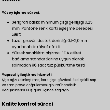
​Yüzey işleme süreci​
​:
Serigrafi baskı: minimum çizgi genişliği 0,25
mm, Pantone renk kartı eşleşme derecesi
≥98%
Lazer gravür: destek derinliği 0,1-2,0 mm
ayarlanabilir rölyef efekti
Yüksek sıcaklıkta pişirme: FDA etiket
bağlama standartlarına uygun olarak
solmadan 96 saat tuz püskürtme testi
​Yapısal iyileştirme hizmeti​
​:
Şişe ağzı kalınlaştırma, kare şişe gövdesi, özel şekilli sap
ve tam prova doğrulaması gibi mühendislik
değişikliklerini 18 iş günü içinde sağlayın
Kalite kontrol süreci