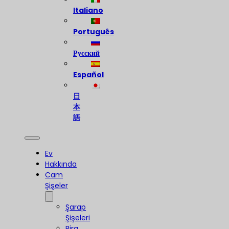
Italiano
Português
Русский
Español
日
本
語
Ev
Hakkında
Cam
Şişeler
Şarap
Şişeleri
Bira