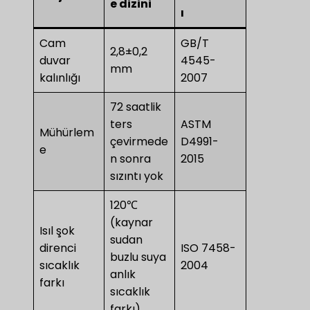
e dizini
ı
Cam
GB/T
2,8±0,2
duvar
4545-
mm
kalınlığı
2007
72 saatlik
ters
ASTM
Mühürlem
çevirmede
D4991-
e
n sonra
2015
sızıntı yok
120℃
(kaynar
Isıl şok
sudan
direnci
ISO 7458-
buzlu suya
sıcaklık
2004
anlık
farkı
sıcaklık
farkı)