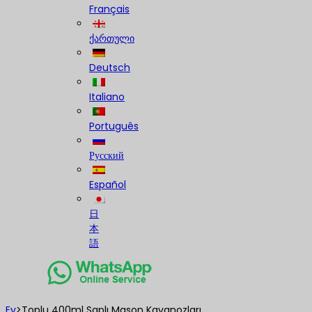
Français
ქართული
Deutsch
Italiano
Português
Русский
Español
日
本
語
Ev
>
Toplu 400ml Saplı Mason Kavanozları