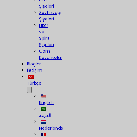
Şişeleri
Zeytinyağı
Şişeleri
Likör
ve
Spirit
Şişeleri
Cam
Kavanozlar
Bloglar
İletişim
Türkçe
English
العربية
Nederlands