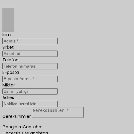
İsim
Şirket
Telefon
E-posta
Miktar
Adres
Gereksinimler
Google reCaptcha:
Geçersiz site anahtarı.