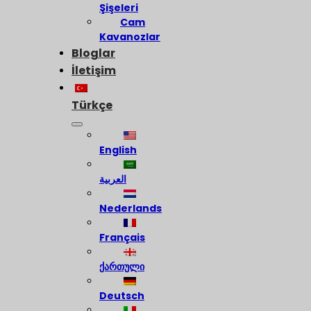
Şişeleri
Cam
Kavanozlar
Bloglar
İletişim
Türkçe
English
العربية
Nederlands
Français
ქართული
Deutsch