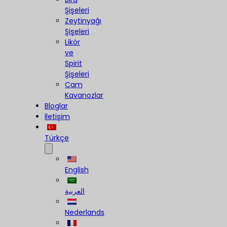
Şişeleri
Zeytinyağı
Şişeleri
Likör
ve
Spirit
Şişeleri
Cam
Kavanozlar
Bloglar
İletişim
Türkçe
English
العربية
Nederlands