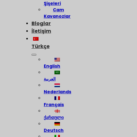
Şişeleri
Cam
Kavanozlar
Bloglar
İletişim
Türkçe
English
العربية
Nederlands
Français
ქართული
Deutsch