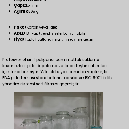
Çap
121,5 mm
Ağırlık
595 gr
Paket
Karton veya Palet
ADEDI
Bir kap (çeşitli şişeler karıştırılabilir)
Fiyat
Toplu fiyatlandırma için iletişime geçin
Profesyonel sınıf poligonal cam mutfak saklama
kavanozları, gıda depolama ve ticari teşhir sahneleri
için tasarlanmıştır. Yüksek beyaz camdan yapılmıştır,
FDA gıda teması standartlarını karşılar ve ISO 9001 kalite
yönetim sistemi sertifikasını geçmiştir.