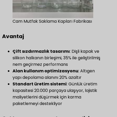
Cam Mutfak Saklama Kapları Fabrikası
Avantaj
Çift sızdırmazlık tasarımı
​: Dişli kapak ve
silikon halkanın birleşimi, 35% ile geliştirilmiş
nem geçirmez performans
​Alan kullanım optimizasyonu​
​: Altıgen
yapı depolama alanını 20% azaltır
​Standart üretim sistemi​
​: Günlük üretim
kapasitesi 20.000 parçaya ulaşıyor, lojistik
maliyetlerini düşürmek için karma
paketlemeyi destekliyor