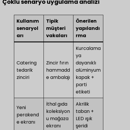
Çoklu senaryo uygulama analizi
Kullanım
Tipik
Önerilen
senaryol
müşteri
yapılandı
arı
vakaları
rma
Kurcalama
ya
Catering
Zincir fırın
dayanıklı
tedarik
hammadd
alüminyum
zinciri
e ambalajı
kapak +
parti
etiketi
İthal gıda
Akrilik
Yeni
koleksiyon
taban +
perakend
u mağaza
LED ışık
e ekranı
ekranı
şeridi