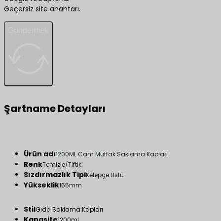
Geçersiz site anahtarı.
Göndermek
Şartname Detayları
Ürün adı
1200ML Cam Mutfak Saklama Kapları
Renk
Temizle/Tiftik
Sızdırmazlık Tipi
Kelepçe Üstü
Yükseklik
165mm
Stil
Gıda Saklama Kapları
Kapasite
1200ml