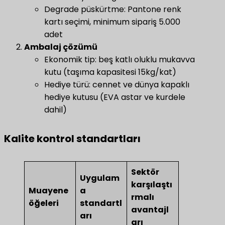
Degrade püskürtme: Pantone renk
kartı seçimi, minimum sipariş 5.000
adet
​Ambalaj çözümü​
Ekonomik tip: beş katlı oluklu mukavva
kutu (taşıma kapasitesi 15kg/kat)
Hediye türü: cennet ve dünya kapaklı
hediye kutusu (EVA astar ve kurdele
dahil)
Kalite kontrol standartları
Sektör
Uygulam
karşılaştı
Muayene
a
rmalı
öğeleri
standartl
avantajl
arı
arı