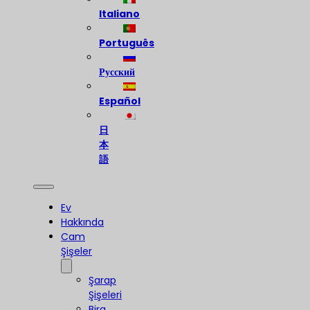
Italiano
Português
Русский
Español
日
本
語
Ev
Hakkında
Cam
Şişeler
Şarap
Şişeleri
Bira