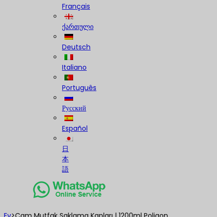
Français
ქართული
Deutsch
Italiano
Português
Русский
Español
日
本
語
Ev
>
Cam Mutfak Saklama Kapları | 1200ml Poligon