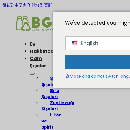
跳转到主要内容
跳转到页脚
We've detected you might
English
Ev
Hakkında
Cam
Şişeler
Close and do not switch lan
Şarap
Şişeleri
Bira
Şişeleri
Zeytinyağı
Şişeleri
Likör
ve
Spirit