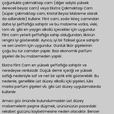
çoğunlukla çakmaktaşı cam (diğer adıyla yüksek
dereceli beyaz cam) veya Ekstra Çakmaktaşı Cam
(süper çakmaktaşı cam, Kristal Beyaz Malzeme olarak
da adlandırılır) kullanır. Flint cam, soda-kireç camından
daha iyi şeffaflığa sahiptir ve bu malzeme votka, viski,
rom vb. gibi en yaygın alkollü içecekler için uygundur.
Flint cam yeterli şeffaflığa sahip olduğundan, likörün
rengini iyi gösterebilir. Ayrıca, iyi bir fiziksel güce sahiptir
ve seri üretim için uygundur. Günlük likör şişelerinin
çoğu bu tür camdan yapılır. Bazı ekonomik parfüm
şişeleri de bu malzemeden yapılır.
Ekstra Flint Cam en yüksek şeffaflığa sahiptir ve
neredeyse renksizdir. Düşük demir içeriği ve yüksek
saflığı nedeniyle saf ve net bir optik etki gösterebilir. Bu
nedenle, genellikle üst düzey alkollü içki şişeleri, lüks
marka parfüm şişeleri vb. gibi üst düzey uygulamalarda
kullanılır.
Amacı göz önünde bulundurmadan üst düzey
malzemelerin peşine düşmek, ürününüzün pazardaki
rekabet gücünü kaybetmesine neden olacaktır. Benzer