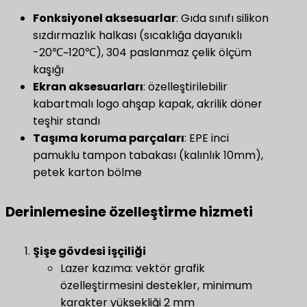
​Fonksiyonel aksesuarlar​
​: Gıda sınıfı silikon
sızdırmazlık halkası (sıcaklığa dayanıklı
-20℃~120℃), 304 paslanmaz çelik ölçüm
kaşığı
​Ekran aksesuarları​
: özelleştirilebilir
kabartmalı logo ahşap kapak, akrilik döner
teşhir standı
​Taşıma koruma parçaları​
​: EPE inci
pamuklu tampon tabakası (kalınlık 10mm),
petek karton bölme
Derinlemesine özelleştirme hizmeti
Şişe gövdesi işçiliği
Lazer kazıma: vektör grafik
özelleştirmesini destekler, minimum
karakter yüksekliği 2 mm