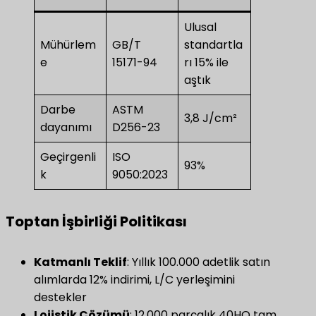
Ulusal
Mühürlem
GB/T
standartla
e
15171-94
rı 15% ile
aştık
Darbe
ASTM
3,8 J/cm²
dayanımı
D256-23
Geçirgenli
ISO
93%
k
9050:2023
Toptan İşbirliği Politikası
​Katmanlı Teklif​
: Yıllık 100.000 adetlik satın
alımlarda 12% indirimi, L/C yerleşimini
destekler
Lojistik Çözümü
​: 12.000 parçalık 40HQ tam