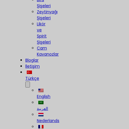
Şişeleri
Zeytinyağı
Şişeleri
Likör
ve
Spirit
Şişeleri
Cam
Kavanozlar
Bloglar
İletişim
Türkçe
English
العربية
Nederlands