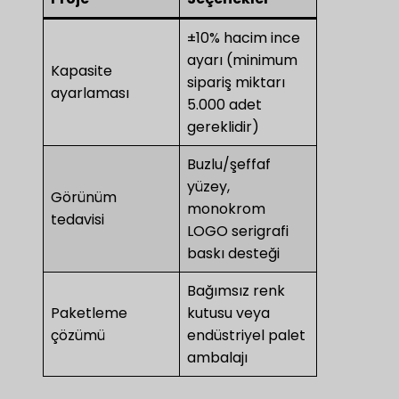
±10% hacim ince
ayarı (minimum
Kapasite
sipariş miktarı
ayarlaması
5.000 adet
gereklidir)
Buzlu/şeffaf
yüzey,
Görünüm
monokrom
tedavisi
LOGO serigrafi
baskı desteği
Bağımsız renk
Paketleme
kutusu veya
çözümü
endüstriyel palet
ambalajı