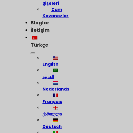
Şişeleri
Cam
Kavanozlar
Bloglar
İletişim
Türkçe
English
العربية
Nederlands
Français
ქართული
Deutsch