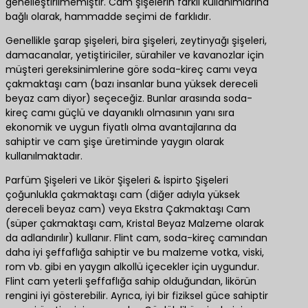
genelleştirilmemiştir. Cam şişelerin farklı kullanımlarına
bağlı olarak, hammadde seçimi de farklıdır.
Genellikle şarap şişeleri, bira şişeleri, zeytinyağı şişeleri,
damacanalar, yetiştiriciler, sürahiler ve kavanozlar için
müşteri gereksinimlerine göre soda-kireç camı veya
çakmaktaşı cam (bazı insanlar buna yüksek dereceli
beyaz cam diyor) seçeceğiz. Bunlar arasında soda-
kireç camı güçlü ve dayanıklı olmasının yanı sıra
ekonomik ve uygun fiyatlı olma avantajlarına da
sahiptir ve cam şişe üretiminde yaygın olarak
kullanılmaktadır.
Parfüm Şişeleri ve Likör Şişeleri & İspirto Şişeleri
çoğunlukla çakmaktaşı cam (diğer adıyla yüksek
dereceli beyaz cam) veya Ekstra Çakmaktaşı Cam
(süper çakmaktaşı cam, Kristal Beyaz Malzeme olarak
da adlandırılır) kullanır. Flint cam, soda-kireç camından
daha iyi şeffaflığa sahiptir ve bu malzeme votka, viski,
rom vb. gibi en yaygın alkollü içecekler için uygundur.
Flint cam yeterli şeffaflığa sahip olduğundan, likörün
rengini iyi gösterebilir. Ayrıca, iyi bir fiziksel güce sahiptir