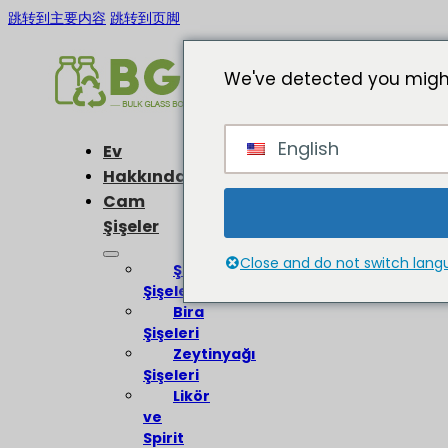
跳转到主要内容
跳转到页脚
We've detected you might
English
Ev
Hakkında
Cam
Şişeler
Close and do not switch lan
Şarap
Şişeleri
Bira
Şişeleri
Zeytinyağı
Şişeleri
Likör
ve
Spirit