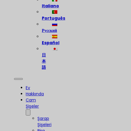
Italiano
Português
Русский
Español
日
本
語
Ev
Hakkında
Cam
Şişeler
Şarap
Şişeleri
Bira