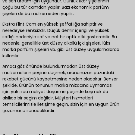
ve seri üretim için uygundur. Günlük likör şişelerinin
çoğu bu tür camdan yapılır. Bazı ekonomik parfüm
şişeleri de bu malzemeden yapılır.
Ekstra Flint Cam en yüksek şeffaflığa sahiptir ve
neredeyse renksizdir. Düşük demir içeriği ve yüksek
saflığı nedeniyle saf ve net bir optik etki gösterebilir. Bu
nedenle, genellikle üst düzey alkollü içki şişeleri, lüks
marka parfüm şişeleri vb. gibi üst düzey uygulamalarda
kullanılır.
Amacı göz önünde bulundurmadan üst düzey
malzemelerin peşine düşmek, ürününüzün pazardaki
rekabet gücünü kaybetmesine neden olacaktır. Benzer
şekilde, ürünün tonunun marka mizacına uymaması
için yalnızca maliyet düşürme peşinde koşmak da
akıllıca bir seçim değildir. Müşteri hizmetleri
temsilcilerimizle iletişime geçin, sizin için en uygun ürün
çözümünü sunacaklardır.
En iyi ürün çözümleri için bize ulaşın