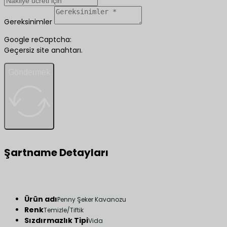
Gereksinimler
Google reCaptcha:
Geçersiz site anahtarı.
Göndermek
Şartname Detayları
Ürün adı
Penny Şeker Kavanozu
Renk
Temizle/Tiftik
Sızdırmazlık Tipi
Vida