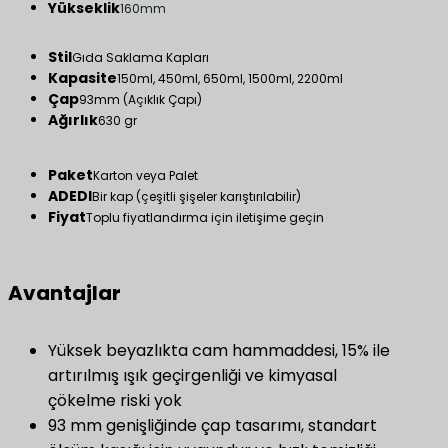
Yükseklik
160mm
Stil
Gıda Saklama Kapları
Kapasite
150ml, 450ml, 650ml, 1500ml, 2200ml
Çap
93mm (Açıklık Çapı)
Ağırlık
630 gr
Paket
Karton veya Palet
ADEDI
Bir kap (çeşitli şişeler karıştırılabilir)
Fiyat
Toplu fiyatlandırma için iletişime geçin
Avantajlar
Yüksek beyazlıkta cam hammaddesi, 15% ile
artırılmış ışık geçirgenliği ve kimyasal
çökelme riski yok
93 mm genişliğinde çap tasarımı, standart