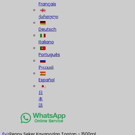
Français
ქართული
Deutsch
Italiano
Português
Русский
Español
日
本
語
Ev
>
Penny Şeker Kavanozları Toptan - 1500ml