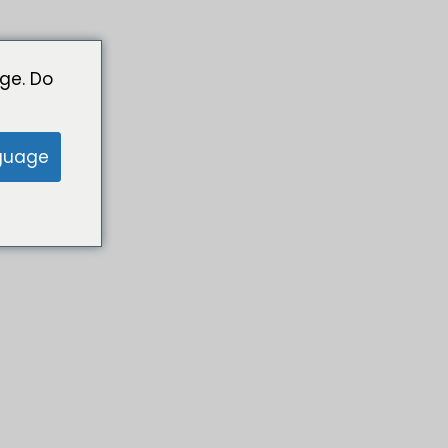
ge. Do
guage