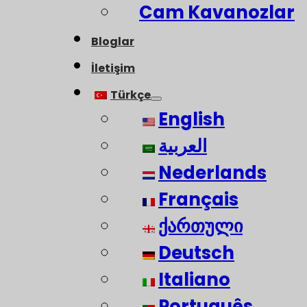
Cam Kavanozlar
Bloglar
İletişim
Türkçe
English
العربية
Nederlands
Français
ქართული
Deutsch
Italiano
Português