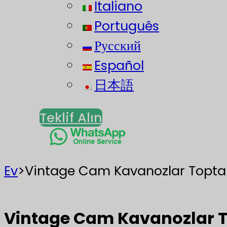
Italiano
Português
Русский
Español
日本語
Teklif Alın
Ev
>
Vintage Cam Kavanozlar Topta
Vintage Cam Kavanozlar T