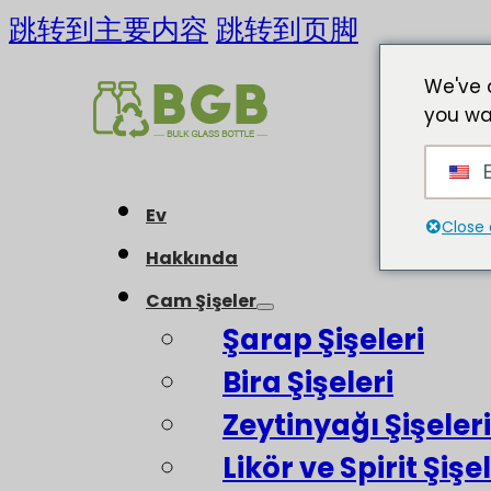
跳转到主要内容
跳转到页脚
We've 
you wa
E
Ev
Close 
Hakkında
Cam Şişeler
Şarap Şişeleri
Bira Şişeleri
Zeytinyağı Şişeleri
Likör ve Spirit Şişel